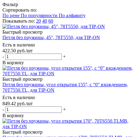
Фильтр
Сортировать по:
По цене
По популярности
По алфавиту
Показывать по:
20
40
60
Быстрый просмотр
Петля без пружины, 45°, 78T5550, для TIP-ON
Есть в наличии
422.50
руб.
/шт
-
+
В корзину
Быстрый просмотр
Петля без пружины, угол открытия 155°, с “0” вхождением,
70T7550.TL, для TIP-ON
Есть в наличии
849.42
руб.
/шт
-
+
В корзину
Быстрый просмотр