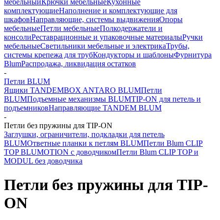
мебельный
Крючки мебельные
Кухонные
комплектующие
Наполнение и комплектующие для
шкафов
Направляющие, системы выдвижения
Опоры
мебельные
Петли мебельные
Полкодержатели и
консоли
Реставрационные и упаковочные материалы
Ручки
мебельные
Светильники мебельные и электрика
Трубы,
системы крепежа для труб
Кондукторы и шаблоны
Фурнитура
Blum
Распродажа, ликвидация остатков
-
Петли BLUM
Ящики TANDEMBOX ANTARO BLUM
Петли
BLUM
Подъемные механизмы BLUM
TIP-ON для петель и
подъемников
Направляющие TANDEM BLUM
-
Петли без пружины для TIP-ON
Заглушки, ограничители, подкладки для петель
BLUM
Ответные планки к петлям BLUM
Петли Blum CLIP
TOP BLUMOTION с доводчиком
Петли Blum CLIP TOP и
MODUL без доводчика
Петли без пружины для TIP-
ON