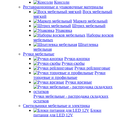
Консоли
Реставрационные и упаковочные материалы
Воск мебельный
мягкий
Маркер мебельный
Штрих мебельный
Упаковка
Наборы восков
мебельных
Шпатлевка
мебельная
Ручки мебельные
Ручки-кнопки
Ручки-скобы
Ручки рейлинговые
Ручки
торцевые и профильные
Ручки врезные
Ручки мебельные - распродажа складских
остатков
Светильники мебельные и электрика
Блоки
питания для LED 12V