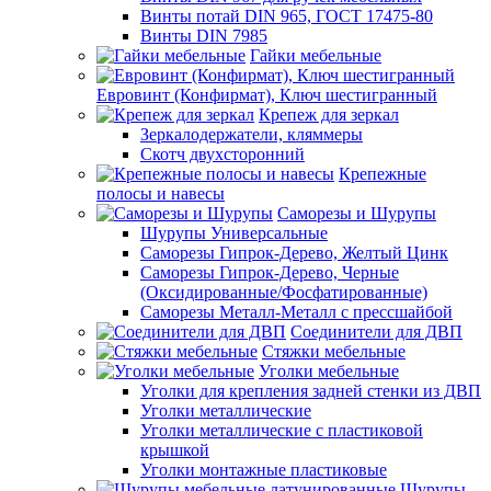
Винты потай DIN 965, ГОСТ 17475-80
Винты DIN 7985
Гайки мебельные
Евровинт (Конфирмат), Ключ шестигранный
Крепеж для зеркал
Зеркалодержатели, кляммеры
Скотч двухсторонний
Крепежные
полосы и навесы
Саморезы и Шурупы
Шурупы Универсальные
Саморезы Гипрок-Дерево, Желтый Цинк
Саморезы Гипрок-Дерево, Черные
(Оксидированные/Фосфатированные)
Саморезы Металл-Металл с прессшайбой
Соединители для ДВП
Стяжки мебельные
Уголки мебельные
Уголки для крепления задней стенки из ДВП
Уголки металлические
Уголки металлические с пластиковой
крышкой
Уголки монтажные пластиковые
Шурупы