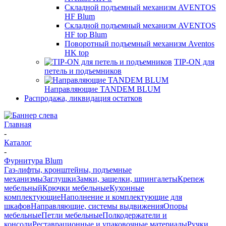
Складной подъемный механизм AVENTOS
HF Blum
Складной подъемный механизм AVENTOS
HF top Blum
Поворотный подъемный механизм Aventos
HK top
TIP-ON для
петель и подъемников
Направляющие TANDEM BLUM
Распродажа, ликвидация остатков
Главная
-
Каталог
-
Фурнитура Blum
Газ-лифты, кронштейны, подъемные
механизмы
Заглушки
Замки, защелки, шпингалеты
Крепеж
мебельный
Крючки мебельные
Кухонные
комплектующие
Наполнение и комплектующие для
шкафов
Направляющие, системы выдвижения
Опоры
мебельные
Петли мебельные
Полкодержатели и
консоли
Реставрационные и упаковочные материалы
Ручки