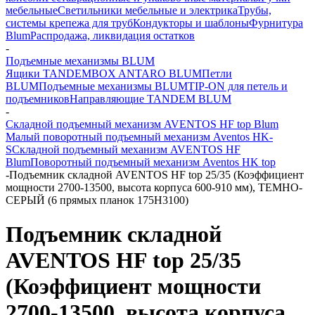
мебельные
Светильники мебельные и электрика
Трубы,
системы крепежа для труб
Кондукторы и шаблоны
Фурнитура
Blum
Распродажа, ликвидация остатков
-
Подъемные механизмы BLUM
Ящики TANDEMBOX ANTARO BLUM
Петли
BLUM
Подъемные механизмы BLUM
TIP-ON для петель и
подъемников
Направляющие TANDEM BLUM
-
Складной подъемный механизм AVENTOS HF top Blum
Малый поворотный подъемный механизм Aventos HK-
S
Складной подъемный механизм AVENTOS HF
Blum
Поворотный подъемный механизм Aventos HK top
-
Подъемник складной AVENTOS HF top 25/35 (Коэффициент
мощности 2700-13500, высота корпуса 600-910 мм), ТЕМНО-
СЕРЫЙ (6 прямых планок 175H3100)
Подъемник складной
AVENTOS HF top 25/35
(Коэффициент мощности
2700-13500, высота корпуса