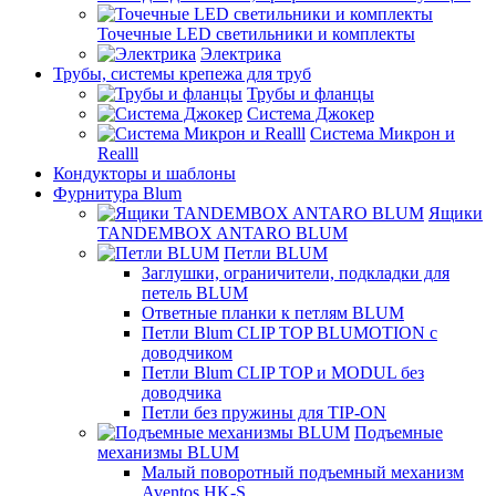
Точечные LED светильники и комплекты
Электрика
Трубы, системы крепежа для труб
Трубы и фланцы
Система Джокер
Система Микрон и
Realll
Кондукторы и шаблоны
Фурнитура Blum
Ящики
TANDEMBOX ANTARO BLUM
Петли BLUM
Заглушки, ограничители, подкладки для
петель BLUM
Ответные планки к петлям BLUM
Петли Blum CLIP TOP BLUMOTION с
доводчиком
Петли Blum CLIP TOP и MODUL без
доводчика
Петли без пружины для TIP-ON
Подъемные
механизмы BLUM
Малый поворотный подъемный механизм
Aventos HK-S