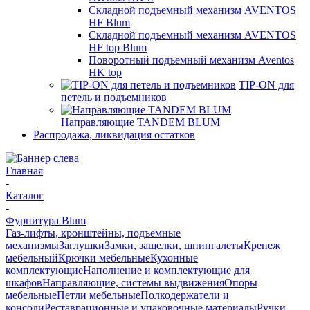
Складной подъемный механизм AVENTOS
HF Blum
Складной подъемный механизм AVENTOS
HF top Blum
Поворотный подъемный механизм Aventos
HK top
TIP-ON для
петель и подъемников
Направляющие TANDEM BLUM
Распродажа, ликвидация остатков
Главная
-
Каталог
-
Фурнитура Blum
Газ-лифты, кронштейны, подъемные
механизмы
Заглушки
Замки, защелки, шпингалеты
Крепеж
мебельный
Крючки мебельные
Кухонные
комплектующие
Наполнение и комплектующие для
шкафов
Направляющие, системы выдвижения
Опоры
мебельные
Петли мебельные
Полкодержатели и
консоли
Реставрационные и упаковочные материалы
Ручки