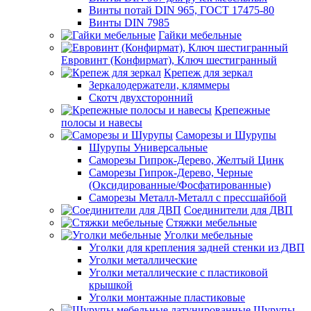
Винты потай DIN 965, ГОСТ 17475-80
Винты DIN 7985
Гайки мебельные
Евровинт (Конфирмат), Ключ шестигранный
Крепеж для зеркал
Зеркалодержатели, кляммеры
Скотч двухсторонний
Крепежные
полосы и навесы
Саморезы и Шурупы
Шурупы Универсальные
Саморезы Гипрок-Дерево, Желтый Цинк
Саморезы Гипрок-Дерево, Черные
(Оксидированные/Фосфатированные)
Саморезы Металл-Металл с прессшайбой
Соединители для ДВП
Стяжки мебельные
Уголки мебельные
Уголки для крепления задней стенки из ДВП
Уголки металлические
Уголки металлические с пластиковой
крышкой
Уголки монтажные пластиковые
Шурупы