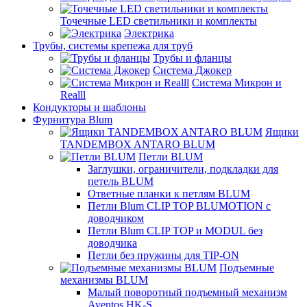
Точечные LED светильники и комплекты
Электрика
Трубы, системы крепежа для труб
Трубы и фланцы
Система Джокер
Система Микрон и
Realll
Кондукторы и шаблоны
Фурнитура Blum
Ящики
TANDEMBOX ANTARO BLUM
Петли BLUM
Заглушки, ограничители, подкладки для
петель BLUM
Ответные планки к петлям BLUM
Петли Blum CLIP TOP BLUMOTION с
доводчиком
Петли Blum CLIP TOP и MODUL без
доводчика
Петли без пружины для TIP-ON
Подъемные
механизмы BLUM
Малый поворотный подъемный механизм
Aventos HK-S