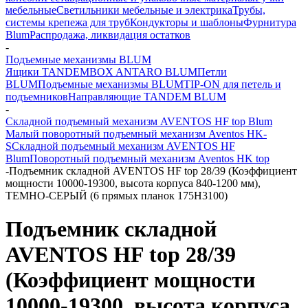
мебельные
Светильники мебельные и электрика
Трубы,
системы крепежа для труб
Кондукторы и шаблоны
Фурнитура
Blum
Распродажа, ликвидация остатков
-
Подъемные механизмы BLUM
Ящики TANDEMBOX ANTARO BLUM
Петли
BLUM
Подъемные механизмы BLUM
TIP-ON для петель и
подъемников
Направляющие TANDEM BLUM
-
Складной подъемный механизм AVENTOS HF top Blum
Малый поворотный подъемный механизм Aventos HK-
S
Складной подъемный механизм AVENTOS HF
Blum
Поворотный подъемный механизм Aventos HK top
-
Подъемник складной AVENTOS HF top 28/39 (Коэффициент
мощности 10000-19300, высота корпуса 840-1200 мм),
ТЕМНО-СЕРЫЙ (6 прямых планок 175H3100)
Подъемник складной
AVENTOS HF top 28/39
(Коэффициент мощности
10000-19300, высота корпуса