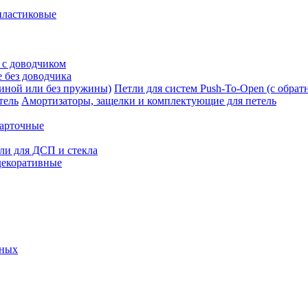
пластиковые
 с доводчиком
 без доводчика
Петли для систем Push-To-Open (с обра
Амортизаторы, защелки и комплектующие для петель
карточные
ли для ДСП и стекла
декоративные
ьных