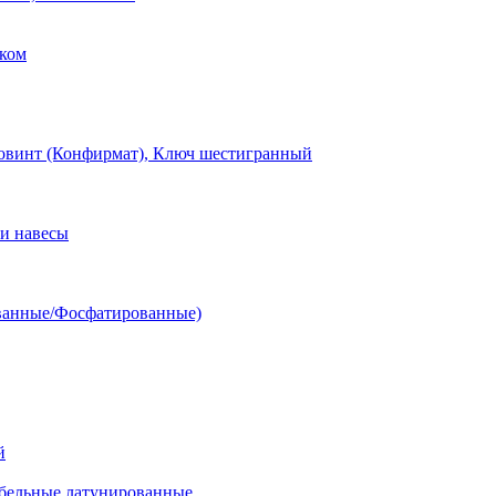
ком
овинт (Конфирмат), Ключ шестигранный
и навесы
ванные/Фосфатированные)
й
ельные латунированные