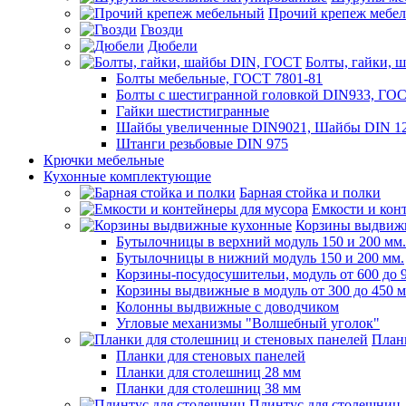
Прочий крепеж мебе
Гвозди
Дюбели
Болты, гайки, 
Болты мебельные, ГОСТ 7801-81
Болты с шестигранной головкой DIN933, ГО
Гайки шестистигранные
Шайбы увеличенные DIN9021, Шайбы DIN 12
Штанги резьбовые DIN 975
Крючки мебельные
Кухонные комплектующие
Барная стойка и полки
Емкости и кон
Корзины выдвиж
Бутылочницы в верхний модуль 150 и 200 мм.
Бутылочницы в нижний модуль 150 и 200 мм.
Корзины-посудосушительи, модуль от 600 до 
Корзины выдвижные в модуль от 300 до 450 
Колонны выдвижные с доводчиком
Угловые механизмы "Волшебный уголок"
План
Планки для стеновых панелей
Планки для столешниц 28 мм
Планки для столешниц 38 мм
Плинтус для столешниц