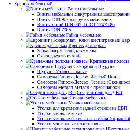
Крепеж мебельный
Винты мебельные
Винты мебельные с внутренним шестигранни
Винты DIN 967 для ручек мебельных
Винты потай DIN 965, ГОСТ 17475-80
Винты DIN 7985
Гайки мебельные
Евр
Крепеж для зеркал
Зеркалодержатели, кляммеры
Скотч двухсторонний
Крепежные полосы 
Саморезы и Шурупы
Шурупы Универсальные
Саморезы Гипрок-Дерево, Желтый Цинк
Саморезы Гипрок-Дерево, Черные (Оксидиро
Саморезы Металл-Металл с прессшайбой
Соединители для ДВП
Стяжки мебельные
Уголки мебельные
Уголки для крепления задней стенки из ДВП
Уголки металлические
Уголки металлические с пластиковой крышко
Уголки монтажные пластиковые
Шурупы меб