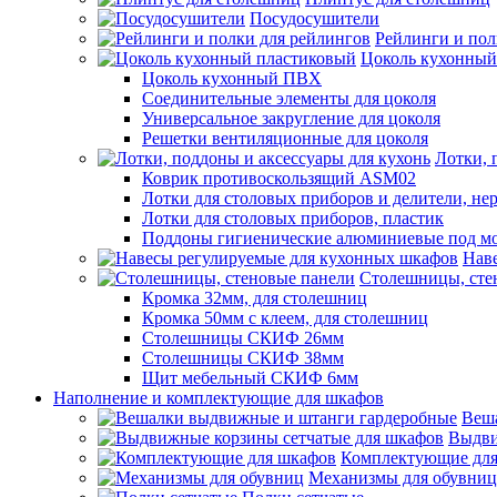
Посудосушители
Рейлинги и пол
Цоколь кухонный
Цоколь кухонный ПВХ
Соединительные элементы для цоколя
Универсальное закругление для цоколя
Решетки вентиляционные для цоколя
Лотки, 
Коврик противоскользящий ASM02
Лотки для столовых приборов и делители, не
Лотки для столовых приборов, пластик
Поддоны гигиенические алюминиевые под м
Нав
Столешницы, сте
Кромка 32мм, для столешниц
Кромка 50мм с клеем, для столешниц
Столешницы СКИФ 26мм
Столешницы СКИФ 38мм
Щит мебельный СКИФ 6мм
Наполнение и комплектующие для шкафов
Веш
Выдви
Комплектующие для
Механизмы для обувниц