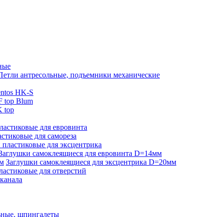
ные
Петли антресольные, подъемники механические
ntos HK-S
 top Blum
 top
ластиковые для евровинта
стиковые для самореза
 пластиковые для эксцентрика
Заглушки самоклеящиеся для евровинта D=14мм
Заглушки самоклеящиеся для эксцентрика D=20мм
ластиковые для отверстий
-канала
ьные, шпингалеты