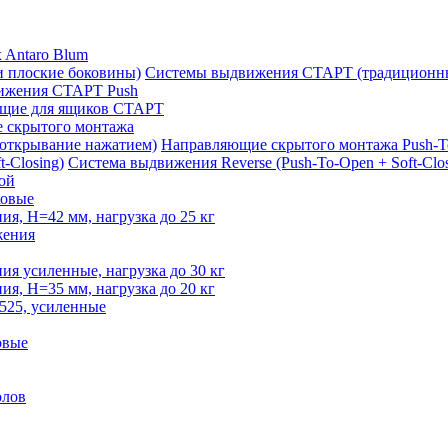
 Antaro Blum
Системы выдвижения СТАРТ (традиционны
ижения СТАРТ Push
щие для ящиков СТАРТ
 скрытого монтажа
Направляющие скрытого монтажа Push-T
Система выдвижения Reverse (Push-To-Open + Soft-Clos
ой
овые
, H=42 мм, нагрузка до 25 кг
жения
 усиленные, нагрузка до 30 кг
, H=35 мм, нагрузка до 20 кг
525, усиленные
овые
олов