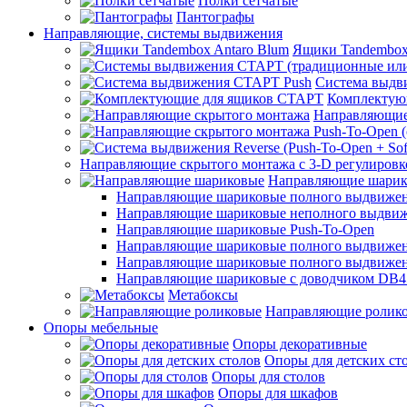
Полки сетчатые
Пантографы
Направляющие, системы выдвижения
Ящики Tandembox
Система выдв
Комплектую
Направляющие
Направляющие скрытого монтажа с 3-D регулировк
Направляющие шарик
Направляющие шариковые полного выдвижения
Направляющие шариковые неполного выдви
Направляющие шариковые Push-To-Open
Направляющие шариковые полного выдвижения
Направляющие шариковые полного выдвижения
Направляющие шариковые с доводчиком DB4
Метабоксы
Направляющие ролик
Опоры мебельные
Опоры декоративные
Опоры для детских ст
Опоры для столов
Опоры для шкафов