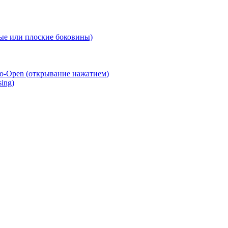
е или плоские боковины)
o-Open (открывание нажатием)
ing)