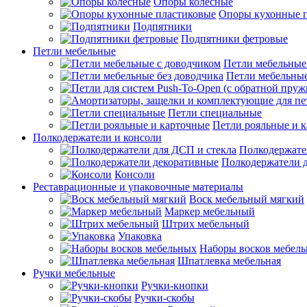
Опоры колесные
Опоры кухонные 
Подпятники
Подпятники фетровые
Петли мебельные
Петли мебельные
Петли мебельные
Петли специальные
Петли рояльные и 
Полкодержатели и консоли
Полкодержате
Полкодержатели 
Консоли
Реставрационные и упаковочные материалы
Воск мебельный мягкий
Маркер мебельный
Штрих мебельный
Упаковка
Наборы восков мебел
Шпатлевка мебельная
Ручки мебельные
Ручки-кнопки
Ручки-скобы