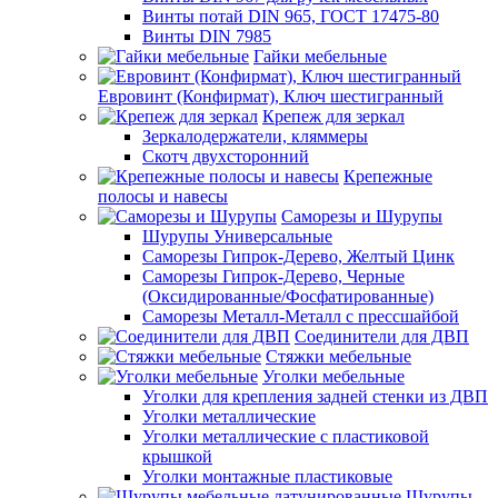
Винты потай DIN 965, ГОСТ 17475-80
Винты DIN 7985
Гайки мебельные
Евровинт (Конфирмат), Ключ шестигранный
Крепеж для зеркал
Зеркалодержатели, кляммеры
Скотч двухсторонний
Крепежные
полосы и навесы
Саморезы и Шурупы
Шурупы Универсальные
Саморезы Гипрок-Дерево, Желтый Цинк
Саморезы Гипрок-Дерево, Черные
(Оксидированные/Фосфатированные)
Саморезы Металл-Металл с прессшайбой
Соединители для ДВП
Стяжки мебельные
Уголки мебельные
Уголки для крепления задней стенки из ДВП
Уголки металлические
Уголки металлические с пластиковой
крышкой
Уголки монтажные пластиковые
Шурупы