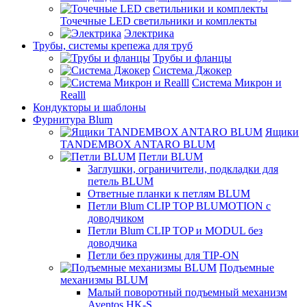
Точечные LED светильники и комплекты
Электрика
Трубы, системы крепежа для труб
Трубы и фланцы
Система Джокер
Система Микрон и
Realll
Кондукторы и шаблоны
Фурнитура Blum
Ящики
TANDEMBOX ANTARO BLUM
Петли BLUM
Заглушки, ограничители, подкладки для
петель BLUM
Ответные планки к петлям BLUM
Петли Blum CLIP TOP BLUMOTION с
доводчиком
Петли Blum CLIP TOP и MODUL без
доводчика
Петли без пружины для TIP-ON
Подъемные
механизмы BLUM
Малый поворотный подъемный механизм
Aventos HK-S