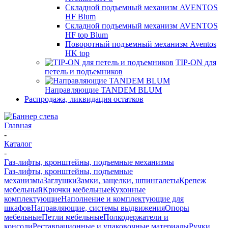
Складной подъемный механизм AVENTOS
HF Blum
Складной подъемный механизм AVENTOS
HF top Blum
Поворотный подъемный механизм Aventos
HK top
TIP-ON для
петель и подъемников
Направляющие TANDEM BLUM
Распродажа, ликвидация остатков
Главная
-
Каталог
-
Газ-лифты, кронштейны, подъемные механизмы
Газ-лифты, кронштейны, подъемные
механизмы
Заглушки
Замки, защелки, шпингалеты
Крепеж
мебельный
Крючки мебельные
Кухонные
комплектующие
Наполнение и комплектующие для
шкафов
Направляющие, системы выдвижения
Опоры
мебельные
Петли мебельные
Полкодержатели и
консоли
Реставрационные и упаковочные материалы
Ручки