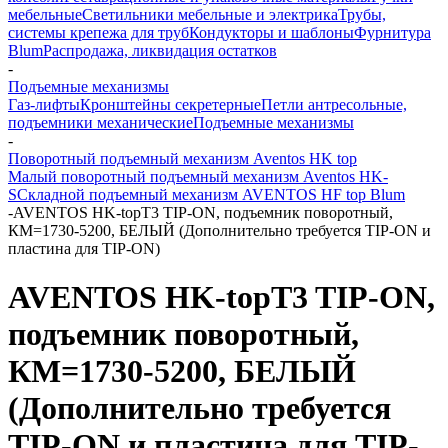
мебельные
Светильники мебельные и электрика
Трубы,
системы крепежа для труб
Кондукторы и шаблоны
Фурнитура
Blum
Распродажа, ликвидация остатков
-
Подъемные механизмы
Газ-лифты
Кронштейны секретерные
Петли антресольные,
подъемники механические
Подъемные механизмы
-
Поворотный подъемный механизм Aventos HK top
Малый поворотный подъемный механизм Aventos HK-
S
Складной подъемный механизм AVENTOS HF top Blum
-
AVENTOS HK-topT3 TIP-ON, подъемник поворотный,
КМ=1730-5200, БЕЛЫЙ (Дополнительно требуется TIP-ON и
пластина для TIP-ON)
AVENTOS HK-topT3 TIP-ON,
подъемник поворотный,
КМ=1730-5200, БЕЛЫЙ
(Дополнительно требуется
TIP-ON и пластина для TIP-