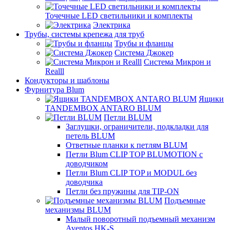
Точечные LED светильники и комплекты
Электрика
Трубы, системы крепежа для труб
Трубы и фланцы
Система Джокер
Система Микрон и
Realll
Кондукторы и шаблоны
Фурнитура Blum
Ящики
TANDEMBOX ANTARO BLUM
Петли BLUM
Заглушки, ограничители, подкладки для
петель BLUM
Ответные планки к петлям BLUM
Петли Blum CLIP TOP BLUMOTION с
доводчиком
Петли Blum CLIP TOP и MODUL без
доводчика
Петли без пружины для TIP-ON
Подъемные
механизмы BLUM
Малый поворотный подъемный механизм
Aventos HK-S