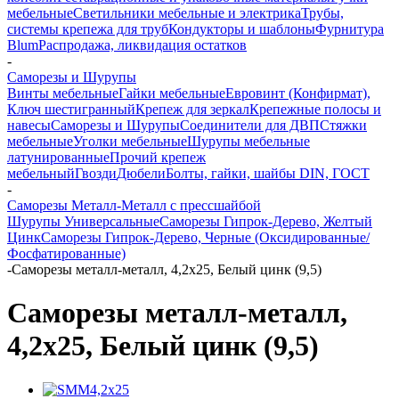
мебельные
Светильники мебельные и электрика
Трубы,
системы крепежа для труб
Кондукторы и шаблоны
Фурнитура
Blum
Распродажа, ликвидация остатков
-
Саморезы и Шурупы
Винты мебельные
Гайки мебельные
Евровинт (Конфирмат),
Ключ шестигранный
Крепеж для зеркал
Крепежные полосы и
навесы
Саморезы и Шурупы
Соединители для ДВП
Стяжки
мебельные
Уголки мебельные
Шурупы мебельные
латунированные
Прочий крепеж
мебельный
Гвозди
Дюбели
Болты, гайки, шайбы DIN, ГОСТ
-
Саморезы Металл-Металл с прессшайбой
Шурупы Универсальные
Саморезы Гипрок-Дерево, Желтый
Цинк
Саморезы Гипрок-Дерево, Черные (Оксидированные/
Фосфатированные)
-
Саморезы металл-металл, 4,2x25, Белый цинк (9,5)
Саморезы металл-металл,
4,2x25, Белый цинк (9,5)