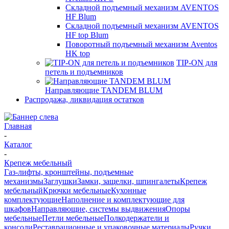
Складной подъемный механизм AVENTOS
HF Blum
Складной подъемный механизм AVENTOS
HF top Blum
Поворотный подъемный механизм Aventos
HK top
TIP-ON для
петель и подъемников
Направляющие TANDEM BLUM
Распродажа, ликвидация остатков
Главная
-
Каталог
-
Крепеж мебельный
Газ-лифты, кронштейны, подъемные
механизмы
Заглушки
Замки, защелки, шпингалеты
Крепеж
мебельный
Крючки мебельные
Кухонные
комплектующие
Наполнение и комплектующие для
шкафов
Направляющие, системы выдвижения
Опоры
мебельные
Петли мебельные
Полкодержатели и
консоли
Реставрационные и упаковочные материалы
Ручки