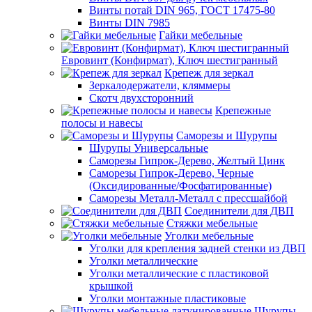
Винты потай DIN 965, ГОСТ 17475-80
Винты DIN 7985
Гайки мебельные
Евровинт (Конфирмат), Ключ шестигранный
Крепеж для зеркал
Зеркалодержатели, кляммеры
Скотч двухсторонний
Крепежные
полосы и навесы
Саморезы и Шурупы
Шурупы Универсальные
Саморезы Гипрок-Дерево, Желтый Цинк
Саморезы Гипрок-Дерево, Черные
(Оксидированные/Фосфатированные)
Саморезы Металл-Металл с прессшайбой
Соединители для ДВП
Стяжки мебельные
Уголки мебельные
Уголки для крепления задней стенки из ДВП
Уголки металлические
Уголки металлические с пластиковой
крышкой
Уголки монтажные пластиковые
Шурупы