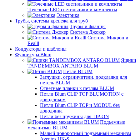
Точечные LED светильники и комплекты
Электрика
Трубы, системы крепежа для труб
Трубы и фланцы
Система Джокер
Система Микрон и
Realll
Кондукторы и шаблоны
Фурнитура Blum
Ящики
TANDEMBOX ANTARO BLUM
Петли BLUM
Заглушки, ограничители, подкладки для
петель BLUM
Ответные планки к петлям BLUM
Петли Blum CLIP TOP BLUMOTION с
доводчиком
Петли Blum CLIP TOP и MODUL без
доводчика
Петли без пружины для TIP-ON
Подъемные
механизмы BLUM
Малый поворотный подъемный механизм
Aventos HK-S