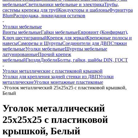
мебельные
Светильники мебельные и электрика
Трубы,
системы крепежа для труб
Кондукторы и шаблоны
Фурнитура
Blum
Распродажа, ликвидация остатков
-
Уголки мебельные
Винты мебельные
Гайки мебельные
Евровинт (Конфирмат),
Ключ шестигранный
Крепеж для зеркал
Крепежные полосы и
навесы
Саморезы и Шурупы
Соединители для ДВП
Стяжки
мебельные
Уголки мебельные
Шурупы мебельные
латунированные
Прочий крепеж
мебельный
Гвозди
Дюбели
Болты, гайки, шайбы DIN, ГОСТ
-
Уголки металлические с пластиковой крышкой
Уголки для крепления задней стенки из ДВП
Уголки
металлические
Уголки монтажные пластиковые
-
Уголок металлический 25х25х25 с пластиковой крышкой,
Белый
Уголок металлический
25х25х25 с пластиковой
крышкой, Белый