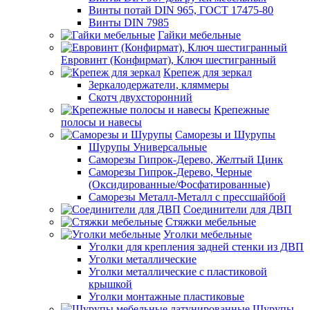
Винты потай DIN 965, ГОСТ 17475-80
Винты DIN 7985
Гайки мебельные
Евровинт (Конфирмат), Ключ шестигранный
Крепеж для зеркал
Зеркалодержатели, кляммеры
Скотч двухсторонний
Крепежные
полосы и навесы
Саморезы и Шурупы
Шурупы Универсальные
Саморезы Гипрок-Дерево, Желтый Цинк
Саморезы Гипрок-Дерево, Черные
(Оксидированные/Фосфатированные)
Саморезы Металл-Металл с прессшайбой
Соединители для ДВП
Стяжки мебельные
Уголки мебельные
Уголки для крепления задней стенки из ДВП
Уголки металлические
Уголки металлические с пластиковой
крышкой
Уголки монтажные пластиковые
Шурупы