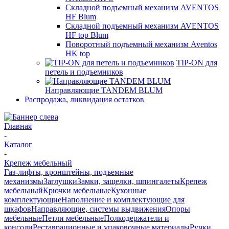
Складной подъемный механизм AVENTOS
HF Blum
Складной подъемный механизм AVENTOS
HF top Blum
Поворотный подъемный механизм Aventos
HK top
TIP-ON для
петель и подъемников
Направляющие TANDEM BLUM
Распродажа, ликвидация остатков
Главная
-
Каталог
-
Крепеж мебельный
Газ-лифты, кронштейны, подъемные
механизмы
Заглушки
Замки, защелки, шпингалеты
Крепеж
мебельный
Крючки мебельные
Кухонные
комплектующие
Наполнение и комплектующие для
шкафов
Направляющие, системы выдвижения
Опоры
мебельные
Петли мебельные
Полкодержатели и
консоли
Реставрационные и упаковочные материалы
Ручки