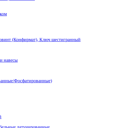
ком
овинт (Конфирмат), Ключ шестигранный
и навесы
ванные/Фосфатированные)
й
ельные латунированные