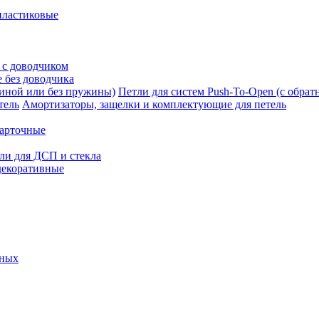
пластиковые
 с доводчиком
 без доводчика
Петли для систем Push-To-Open (с обра
Амортизаторы, защелки и комплектующие для петель
карточные
ли для ДСП и стекла
декоративные
ьных