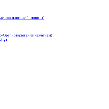
е или плоские боковины)
o-Open (открывание нажатием)
ing)