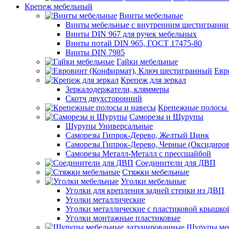
Крепеж мебельный
Винты мебельные
Винты мебельные с внутренним шестигранни
Винты DIN 967 для ручек мебельных
Винты потай DIN 965, ГОСТ 17475-80
Винты DIN 7985
Гайки мебельные
Евр
Крепеж для зеркал
Зеркалодержатели, кляммеры
Скотч двухсторонний
Крепежные полосы 
Саморезы и Шурупы
Шурупы Универсальные
Саморезы Гипрок-Дерево, Желтый Цинк
Саморезы Гипрок-Дерево, Черные (Оксидиро
Саморезы Металл-Металл с прессшайбой
Соединители для ДВП
Стяжки мебельные
Уголки мебельные
Уголки для крепления задней стенки из ДВП
Уголки металлические
Уголки металлические с пластиковой крышко
Уголки монтажные пластиковые
Шурупы меб