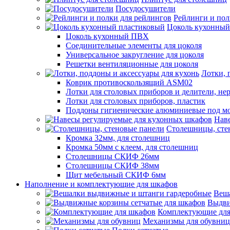
Посудосушители
Рейлинги и пол
Цоколь кухонный
Цоколь кухонный ПВХ
Соединительные элементы для цоколя
Универсальное закругление для цоколя
Решетки вентиляционные для цоколя
Лотки, 
Коврик противоскользящий ASM02
Лотки для столовых приборов и делители, не
Лотки для столовых приборов, пластик
Поддоны гигиенические алюминиевые под м
Нав
Столешницы, сте
Кромка 32мм, для столешниц
Кромка 50мм с клеем, для столешниц
Столешницы СКИФ 26мм
Столешницы СКИФ 38мм
Щит мебельный СКИФ 6мм
Наполнение и комплектующие для шкафов
Веш
Выдви
Комплектующие для
Механизмы для обувниц