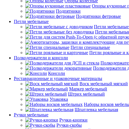
Опоры колесные
Опоры кухонные 
Подпятники
Подпятники фетровые
Петли мебельные
Петли мебельные
Петли мебельные
Петли специальные
Петли рояльные и 
Полкодержатели и консоли
Полкодержате
Полкодержатели 
Консоли
Реставрационные и упаковочные материалы
Воск мебельный мягкий
Маркер мебельный
Штрих мебельный
Упаковка
Наборы восков мебел
Шпатлевка мебельная
Ручки мебельные
Ручки-кнопки
Ручки-скобы