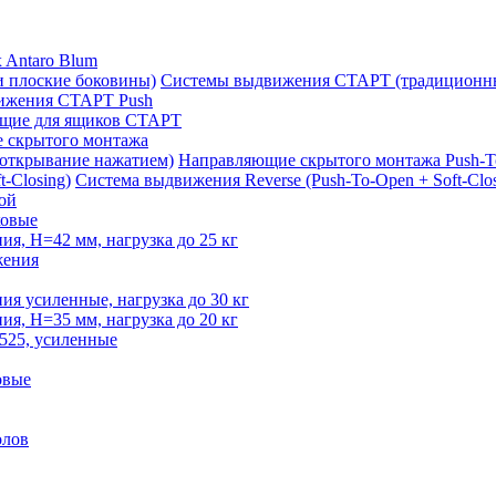
 Antaro Blum
Системы выдвижения СТАРТ (традиционны
ижения СТАРТ Push
щие для ящиков СТАРТ
 скрытого монтажа
Направляющие скрытого монтажа Push-T
Система выдвижения Reverse (Push-To-Open + Soft-Clos
ой
овые
, H=42 мм, нагрузка до 25 кг
жения
 усиленные, нагрузка до 30 кг
, H=35 мм, нагрузка до 20 кг
525, усиленные
овые
олов