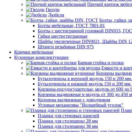
Прочий крепеж мебе
Гвозди
Дюбели
Болты, гайки, 
Болты мебельные, ГОСТ 7801-81
Болты с шестигранной головкой DIN933, ГО
Гайки шестистигранные
Шайбы увеличенные DIN9021, Шайбы DIN 12
Штанги резьбовые DIN 975
Крючки мебельные
Кухонные комплектующие
Барная стойка и полки
Емкости и кон
Корзины выдвиж
Бутылочницы в верхний модуль 150 и 200 мм.
Бутылочницы в нижний модуль 150 и 200 мм.
Корзины-посудосушительи, модуль от 600 до 
Корзины выдвижные в модуль от 300 до 450 
Колонны выдвижные с доводчиком
Угловые механизмы "Волшебный уголок"
План
Планки для стеновых панелей
Планки для столешниц 28 мм
Планки для столешниц 38 мм
Плинтус для столешниц