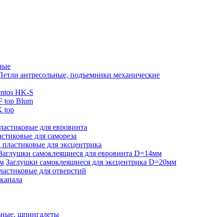
ные
Петли антресольные, подъемники механические
ntos HK-S
 top Blum
 top
ластиковые для евровинта
стиковые для самореза
 пластиковые для эксцентрика
Заглушки самоклеящиеся для евровинта D=14мм
Заглушки самоклеящиеся для эксцентрика D=20мм
ластиковые для отверстий
-канала
ьные, шпингалеты