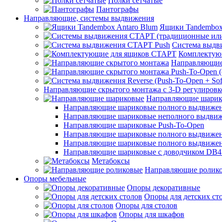
Полки сетчатые
Пантографы
Направляющие, системы выдвижения
Ящики Tandembox
Система выдв
Комплектую
Направляющие
Направляющие скрытого монтажа с 3-D регулировк
Направляющие шарик
Направляющие шариковые полного выдвижения
Направляющие шариковые неполного выдви
Направляющие шариковые Push-To-Open
Направляющие шариковые полного выдвижения
Направляющие шариковые полного выдвижения
Направляющие шариковые с доводчиком DB4
Метабоксы
Направляющие ролик
Опоры мебельные
Опоры декоративные
Опоры для детских ст
Опоры для столов
Опоры для шкафов