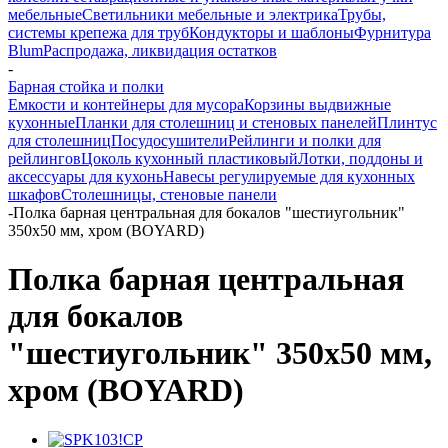
мебельные
Светильники мебельные и электрика
Трубы,
системы крепежа для труб
Кондукторы и шаблоны
Фурнитура
Blum
Распродажа, ликвидация остатков
-
Барная стойка и полки
Емкости и контейнеры для мусора
Корзины выдвижные
кухонные
Планки для столешниц и стеновых панелей
Плинтус
для столешниц
Посудосушители
Рейлинги и полки для
рейлингов
Цоколь кухонный пластиковый
Лотки, поддоны и
аксессуары для кухонь
Навесы регулируемые для кухонных
шкафов
Столешницы, стеновые панели
-
Полка барная центральная для бокалов "шестиугольник"
350х50 мм, хром (BOYARD)
Полка барная центральная
для бокалов
"шестиугольник" 350х50 мм,
хром (BOYARD)