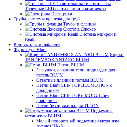
Точечные LED светильники и комплекты
Электрика
Трубы, системы крепежа для труб
Трубы и фланцы
Система Джокер
Система Микрон и
Realll
Кондукторы и шаблоны
Фурнитура Blum
Ящики
TANDEMBOX ANTARO BLUM
Петли BLUM
Заглушки, ограничители, подкладки для
петель BLUM
Ответные планки к петлям BLUM
Петли Blum CLIP TOP BLUMOTION с
доводчиком
Петли Blum CLIP TOP и MODUL без
доводчика
Петли без пружины для TIP-ON
Подъемные
механизмы BLUM
Малый поворотный подъемный механизм
Aventos HK-S