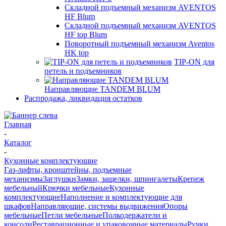
Складной подъемный механизм AVENTOS
HF Blum
Складной подъемный механизм AVENTOS
HF top Blum
Поворотный подъемный механизм Aventos
HK top
TIP-ON для
петель и подъемников
Направляющие TANDEM BLUM
Распродажа, ликвидация остатков
Главная
-
Каталог
-
Кухонные комплектующие
Газ-лифты, кронштейны, подъемные
механизмы
Заглушки
Замки, защелки, шпингалеты
Крепеж
мебельный
Крючки мебельные
Кухонные
комплектующие
Наполнение и комплектующие для
шкафов
Направляющие, системы выдвижения
Опоры
мебельные
Петли мебельные
Полкодержатели и
консоли
Реставрационные и упаковочные материалы
Ручки