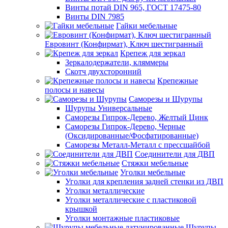
Винты потай DIN 965, ГОСТ 17475-80
Винты DIN 7985
Гайки мебельные
Евровинт (Конфирмат), Ключ шестигранный
Крепеж для зеркал
Зеркалодержатели, кляммеры
Скотч двухсторонний
Крепежные
полосы и навесы
Саморезы и Шурупы
Шурупы Универсальные
Саморезы Гипрок-Дерево, Желтый Цинк
Саморезы Гипрок-Дерево, Черные
(Оксидированные/Фосфатированные)
Саморезы Металл-Металл с прессшайбой
Соединители для ДВП
Стяжки мебельные
Уголки мебельные
Уголки для крепления задней стенки из ДВП
Уголки металлические
Уголки металлические с пластиковой
крышкой
Уголки монтажные пластиковые
Шурупы