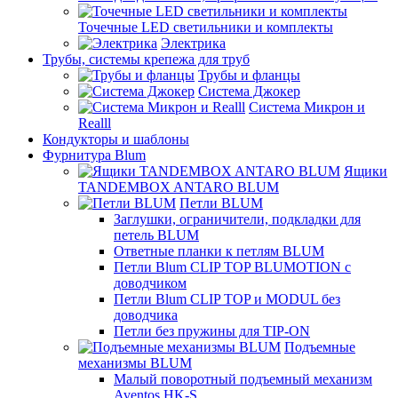
Точечные LED светильники и комплекты
Электрика
Трубы, системы крепежа для труб
Трубы и фланцы
Система Джокер
Система Микрон и
Realll
Кондукторы и шаблоны
Фурнитура Blum
Ящики
TANDEMBOX ANTARO BLUM
Петли BLUM
Заглушки, ограничители, подкладки для
петель BLUM
Ответные планки к петлям BLUM
Петли Blum CLIP TOP BLUMOTION с
доводчиком
Петли Blum CLIP TOP и MODUL без
доводчика
Петли без пружины для TIP-ON
Подъемные
механизмы BLUM
Малый поворотный подъемный механизм
Aventos HK-S