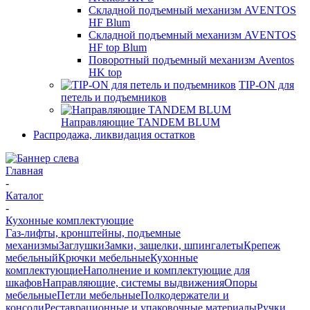
Складной подъемный механизм AVENTOS
HF Blum
Складной подъемный механизм AVENTOS
HF top Blum
Поворотный подъемный механизм Aventos
HK top
TIP-ON для
петель и подъемников
Направляющие TANDEM BLUM
Распродажа, ликвидация остатков
Главная
-
Каталог
-
Кухонные комплектующие
Газ-лифты, кронштейны, подъемные
механизмы
Заглушки
Замки, защелки, шпингалеты
Крепеж
мебельный
Крючки мебельные
Кухонные
комплектующие
Наполнение и комплектующие для
шкафов
Направляющие, системы выдвижения
Опоры
мебельные
Петли мебельные
Полкодержатели и
консоли
Реставрационные и упаковочные материалы
Ручки