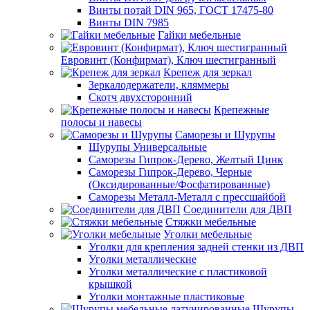
Винты потай DIN 965, ГОСТ 17475-80
Винты DIN 7985
Гайки мебельные
Евровинт (Конфирмат), Ключ шестигранный
Крепеж для зеркал
Зеркалодержатели, кляммеры
Скотч двухсторонний
Крепежные
полосы и навесы
Саморезы и Шурупы
Шурупы Универсальные
Саморезы Гипрок-Дерево, Желтый Цинк
Саморезы Гипрок-Дерево, Черные
(Оксидированные/Фосфатированные)
Саморезы Металл-Металл с прессшайбой
Соединители для ДВП
Стяжки мебельные
Уголки мебельные
Уголки для крепления задней стенки из ДВП
Уголки металлические
Уголки металлические с пластиковой
крышкой
Уголки монтажные пластиковые
Шурупы