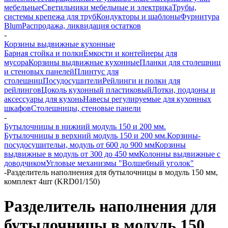
мебельные
Светильники мебельные и электрика
Трубы,
системы крепежа для труб
Кондукторы и шаблоны
Фурнитура
Blum
Распродажа, ликвидация остатков
-
Корзины выдвижные кухонные
Барная стойка и полки
Емкости и контейнеры для
мусора
Корзины выдвижные кухонные
Планки для столешниц
и стеновых панелей
Плинтус для
столешниц
Посудосушители
Рейлинги и полки для
рейлингов
Цоколь кухонный пластиковый
Лотки, поддоны и
аксессуары для кухонь
Навесы регулируемые для кухонных
шкафов
Столешницы, стеновые панели
-
Бутылочницы в нижний модуль 150 и 200 мм.
Бутылочницы в верхний модуль 150 и 200 мм.
Корзины-
посудосушительи, модуль от 600 до 900 мм
Корзины
выдвижные в модуль от 300 до 450 мм
Колонны выдвижные с
доводчиком
Угловые механизмы "Волшебный уголок"
-
Разделитель наполнения для бутылочницы в модуль 150 мм,
комплект 4шт (KRD01/150)
Разделитель наполнения для
бутылочницы в модуль 150