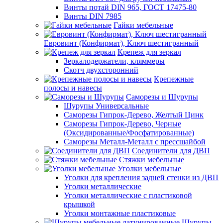
Винты потай DIN 965, ГОСТ 17475-80
Винты DIN 7985
Гайки мебельные
Евровинт (Конфирмат), Ключ шестигранный
Крепеж для зеркал
Зеркалодержатели, кляммеры
Скотч двухсторонний
Крепежные
полосы и навесы
Саморезы и Шурупы
Шурупы Универсальные
Саморезы Гипрок-Дерево, Желтый Цинк
Саморезы Гипрок-Дерево, Черные
(Оксидированные/Фосфатированные)
Саморезы Металл-Металл с прессшайбой
Соединители для ДВП
Стяжки мебельные
Уголки мебельные
Уголки для крепления задней стенки из ДВП
Уголки металлические
Уголки металлические с пластиковой
крышкой
Уголки монтажные пластиковые
Шурупы