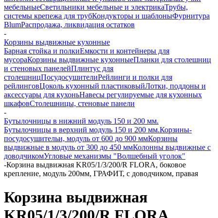
мебельные
Светильники мебельные и электрика
Трубы,
системы крепежа для труб
Кондукторы и шаблоны
Фурнитура
Blum
Распродажа, ликвидация остатков
-
Корзины выдвижные кухонные
Барная стойка и полки
Емкости и контейнеры для
мусора
Корзины выдвижные кухонные
Планки для столешниц
и стеновых панелей
Плинтус для
столешниц
Посудосушители
Рейлинги и полки для
рейлингов
Цоколь кухонный пластиковый
Лотки, поддоны и
аксессуары для кухонь
Навесы регулируемые для кухонных
шкафов
Столешницы, стеновые панели
-
Бутылочницы в нижний модуль 150 и 200 мм.
Бутылочницы в верхний модуль 150 и 200 мм.
Корзины-
посудосушительи, модуль от 600 до 900 мм
Корзины
выдвижные в модуль от 300 до 450 мм
Колонны выдвижные с
доводчиком
Угловые механизмы "Волшебный уголок"
-
Корзина выдвижная KR05/1/3/200/R FLORA, боковое
крепление, модуль 200мм, ГРАФИТ, с доводчиком, правая
Корзина выдвижная
KR05/1/3/200/R FLORA,