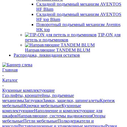
Складной подъемный механизм AVENTOS
HF Blum
Складной подъемный механизм AVENTOS
HF top Blum
Поворотный подъемный механизм Aventos
HK top
TIP-ON для
петель и подъемников
Направляющие TANDEM BLUM
Распродажа, ликвидация остатков
Главная
-
Каталог
-
Кухонные комплектующие
Газ-лифты, кронштейны, подъемные
механизмы
Заглушки
Замки, защелки, шпингалеты
Крепеж
мебельный
Крючки мебельные
Кухонные
комплектующие
Наполнение и комплектующие для
шкафов
Направляющие, системы выдвижения
Опоры
мебельные
Петли мебельные
Полкодержатели и
консоли
Реставрационные и упаковочные материалы
Ручки