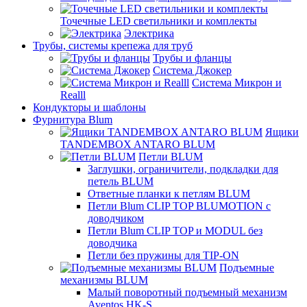
Точечные LED светильники и комплекты
Электрика
Трубы, системы крепежа для труб
Трубы и фланцы
Система Джокер
Система Микрон и
Realll
Кондукторы и шаблоны
Фурнитура Blum
Ящики
TANDEMBOX ANTARO BLUM
Петли BLUM
Заглушки, ограничители, подкладки для
петель BLUM
Ответные планки к петлям BLUM
Петли Blum CLIP TOP BLUMOTION с
доводчиком
Петли Blum CLIP TOP и MODUL без
доводчика
Петли без пружины для TIP-ON
Подъемные
механизмы BLUM
Малый поворотный подъемный механизм
Aventos HK-S