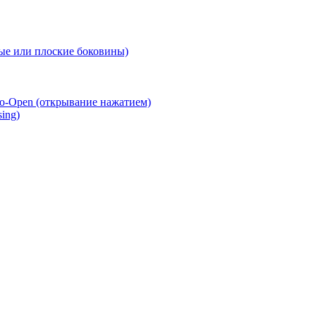
е или плоские боковины)
o-Open (открывание нажатием)
ing)