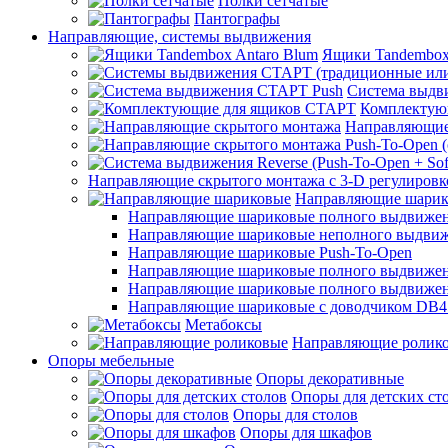
Полки сетчатые
Пантографы
Направляющие, системы выдвижения
Ящики Tandembox
Система выдв
Комплектую
Направляющие
Направляющие скрытого монтажа с 3-D регулировк
Направляющие шарик
Направляющие шариковые полного выдвижения
Направляющие шариковые неполного выдви
Направляющие шариковые Push-To-Open
Направляющие шариковые полного выдвижения
Направляющие шариковые полного выдвижения
Направляющие шариковые с доводчиком DB4
Метабоксы
Направляющие ролик
Опоры мебельные
Опоры декоративные
Опоры для детских ст
Опоры для столов
Опоры для шкафов