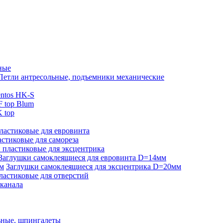
ные
Петли антресольные, подъемники механические
ntos HK-S
 top Blum
 top
ластиковые для евровинта
стиковые для самореза
 пластиковые для эксцентрика
Заглушки самоклеящиеся для евровинта D=14мм
Заглушки самоклеящиеся для эксцентрика D=20мм
ластиковые для отверстий
-канала
ьные, шпингалеты