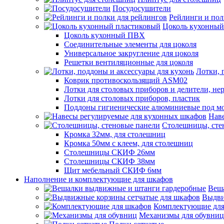
Посудосушители
Рейлинги и пол
Цоколь кухонный
Цоколь кухонный ПВХ
Соединительные элементы для цоколя
Универсальное закругление для цоколя
Решетки вентиляционные для цоколя
Лотки, 
Коврик противоскользящий ASM02
Лотки для столовых приборов и делители, не
Лотки для столовых приборов, пластик
Поддоны гигиенические алюминиевые под м
Нав
Столешницы, сте
Кромка 32мм, для столешниц
Кромка 50мм с клеем, для столешниц
Столешницы СКИФ 26мм
Столешницы СКИФ 38мм
Щит мебельный СКИФ 6мм
Наполнение и комплектующие для шкафов
Веш
Выдви
Комплектующие для
Механизмы для обувниц