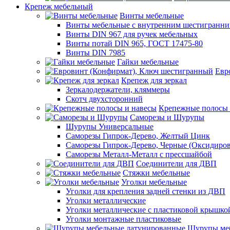
Крепеж мебельный
Винты мебельные
Винты мебельные с внутренним шестигранни
Винты DIN 967 для ручек мебельных
Винты потай DIN 965, ГОСТ 17475-80
Винты DIN 7985
Гайки мебельные
Евр
Крепеж для зеркал
Зеркалодержатели, кляммеры
Скотч двухсторонний
Крепежные полосы 
Саморезы и Шурупы
Шурупы Универсальные
Саморезы Гипрок-Дерево, Желтый Цинк
Саморезы Гипрок-Дерево, Черные (Оксидиро
Саморезы Металл-Металл с прессшайбой
Соединители для ДВП
Стяжки мебельные
Уголки мебельные
Уголки для крепления задней стенки из ДВП
Уголки металлические
Уголки металлические с пластиковой крышко
Уголки монтажные пластиковые
Шурупы меб