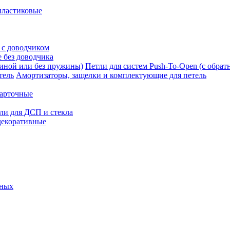
пластиковые
 с доводчиком
 без доводчика
Петли для систем Push-To-Open (с обра
Амортизаторы, защелки и комплектующие для петель
карточные
ли для ДСП и стекла
декоративные
ьных