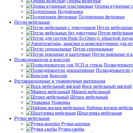
Опоры колесные
Опоры кухонные 
Подпятники
Подпятники фетровые
Петли мебельные
Петли мебельные
Петли мебельные
Петли специальные
Петли рояльные и 
Полкодержатели и консоли
Полкодержате
Полкодержатели 
Консоли
Реставрационные и упаковочные материалы
Воск мебельный мягкий
Маркер мебельный
Штрих мебельный
Упаковка
Наборы восков мебел
Шпатлевка мебельная
Ручки мебельные
Ручки-кнопки
Ручки-скобы