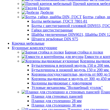
Прочий крепеж мебе
Гвозди
Дюбели
Болты, гайки, 
Болты мебельные, ГОСТ 7801-81
Болты с шестигранной головкой DIN933, ГО
Гайки шестистигранные
Шайбы увеличенные DIN9021, Шайбы DIN 12
Штанги резьбовые DIN 975
Крючки мебельные
Кухонные комплектующие
Барная стойка и полки
Емкости и кон
Корзины выдвиж
Бутылочницы в верхний модуль 150 и 200 мм.
Бутылочницы в нижний модуль 150 и 200 мм.
Корзины-посудосушительи, модуль от 600 до 
Корзины выдвижные в модуль от 300 до 450 
Колонны выдвижные с доводчиком
Угловые механизмы "Волшебный уголок"
План
Планки для стеновых панелей
Планки для столешниц 28 мм
Планки для столешниц 38 мм
Плинтус для столешниц