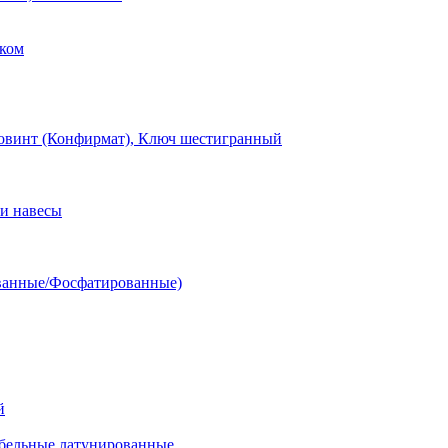
ком
овинт (Конфирмат), Ключ шестигранный
и навесы
ванные/Фосфатированные)
й
ельные латунированные