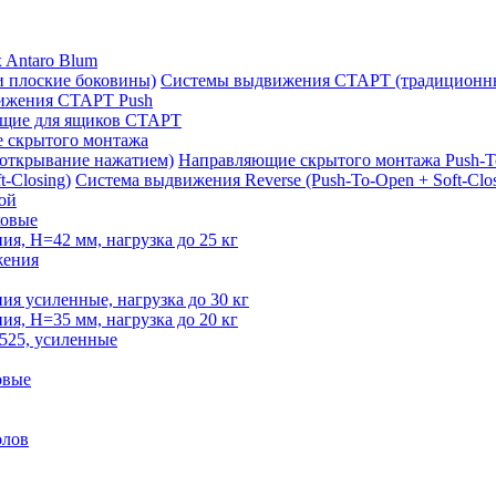
 Antaro Blum
Системы выдвижения СТАРТ (традиционны
ижения СТАРТ Push
щие для ящиков СТАРТ
 скрытого монтажа
Направляющие скрытого монтажа Push-T
Система выдвижения Reverse (Push-To-Open + Soft-Clos
ой
овые
, H=42 мм, нагрузка до 25 кг
жения
 усиленные, нагрузка до 30 кг
, H=35 мм, нагрузка до 20 кг
525, усиленные
овые
олов