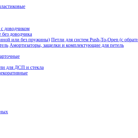
пластиковые
 с доводчиком
 без доводчика
Петли для систем Push-To-Open (с обра
Амортизаторы, защелки и комплектующие для петель
карточные
ли для ДСП и стекла
декоративные
ьных