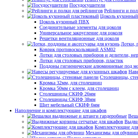
Посудосушители
Рейлинги и пол
Цоколь кухонный
Цоколь кухонный ПВХ
Соединительные элементы для цоколя
Универсальное закругление для цоколя
Решетки вентиляционные для цоколя
Лотки, 
Коврик противоскользящий ASM02
Лотки для столовых приборов и делители, не
Лотки для столовых приборов, пластик
Поддоны гигиенические алюминиевые под м
Нав
Столешницы, сте
Кромка 32мм, для столешниц
Кромка 50мм с клеем, для столешниц
Столешницы СКИФ 26мм
Столешницы СКИФ 38мм
Щит мебельный СКИФ 6мм
Наполнение и комплектующие для шкафов
Веш
Выдви
Комплектующие для
Механизмы для обувниц