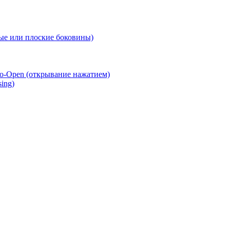
е или плоские боковины)
o-Open (открывание нажатием)
ing)