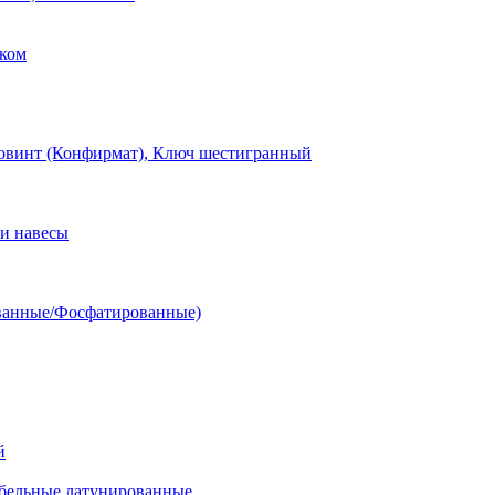
ком
овинт (Конфирмат), Ключ шестигранный
и навесы
ванные/Фосфатированные)
й
ельные латунированные