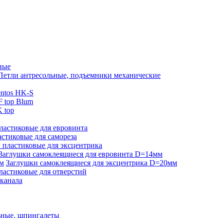
ные
Петли антресольные, подъемники механические
ntos HK-S
 top Blum
 top
ластиковые для евровинта
стиковые для самореза
 пластиковые для эксцентрика
Заглушки самоклеящиеся для евровинта D=14мм
Заглушки самоклеящиеся для эксцентрика D=20мм
ластиковые для отверстий
-канала
ьные, шпингалеты