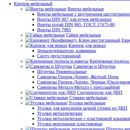
Крепеж мебельный
Винты мебельные
Винты мебельные с внутренним шестигранни
Винты DIN 967 для ручек мебельных
Винты потай DIN 965, ГОСТ 17475-80
Винты DIN 7985
Гайки мебельные
Евр
Крепеж для зеркал
Зеркалодержатели, кляммеры
Скотч двухсторонний
Крепежные полосы 
Саморезы и Шурупы
Шурупы Универсальные
Саморезы Гипрок-Дерево, Желтый Цинк
Саморезы Гипрок-Дерево, Черные (Оксидиро
Саморезы Металл-Металл с прессшайбой
Соединители для ДВП
Стяжки мебельные
Уголки мебельные
Уголки для крепления задней стенки из ДВП
Уголки металлические
Уголки металлические с пластиковой крышко
Уголки монтажные пластиковые
Шурупы меб