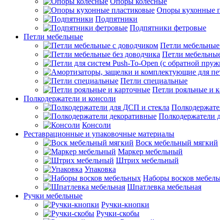
Опоры колесные
Опоры кухонные 
Подпятники
Подпятники фетровые
Петли мебельные
Петли мебельные
Петли мебельные
Петли специальные
Петли рояльные и 
Полкодержатели и консоли
Полкодержате
Полкодержатели 
Консоли
Реставрационные и упаковочные материалы
Воск мебельный мягкий
Маркер мебельный
Штрих мебельный
Упаковка
Наборы восков мебел
Шпатлевка мебельная
Ручки мебельные
Ручки-кнопки
Ручки-скобы