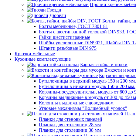
Прочий крепеж мебе
Гвозди
Дюбели
Болты, гайки, 
Болты мебельные, ГОСТ 7801-81
Болты с шестигранной головкой DIN933, ГО
Гайки шестистигранные
Шайбы увеличенные DIN9021, Шайбы DIN 12
Штанги резьбовые DIN 975
Крючки мебельные
Кухонные комплектующие
Барная стойка и полки
Емкости и кон
Корзины выдвиж
Бутылочницы в верхний модуль 150 и 200 мм.
Бутылочницы в нижний модуль 150 и 200 мм.
Корзины-посудосушительи, модуль от 600 до 
Корзины выдвижные в модуль от 300 до 450 
Колонны выдвижные с доводчиком
Угловые механизмы "Волшебный уголок"
План
Планки для стеновых панелей
Планки для столешниц 28 мм
Планки для столешниц 38 мм
Плинтус для столешниц