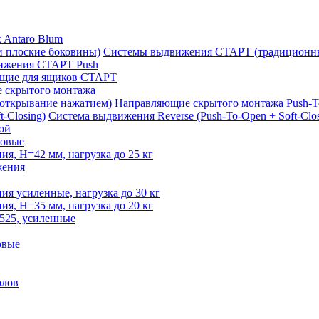
 Antaro Blum
Системы выдвижения СТАРТ (традиционны
ижения СТАРТ Push
щие для ящиков СТАРТ
 скрытого монтажа
Направляющие скрытого монтажа Push-T
Система выдвижения Reverse (Push-To-Open + Soft-Clos
ой
овые
, H=42 мм, нагрузка до 25 кг
жения
 усиленные, нагрузка до 30 кг
, H=35 мм, нагрузка до 20 кг
525, усиленные
овые
олов