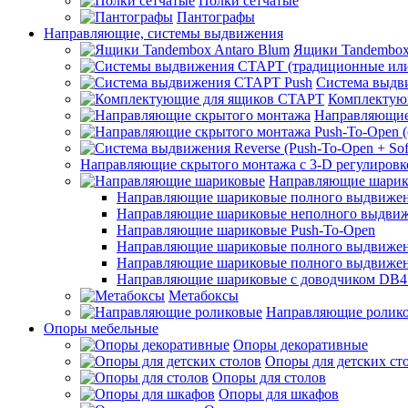
Полки сетчатые
Пантографы
Направляющие, системы выдвижения
Ящики Tandembox
Система выдв
Комплектую
Направляющие
Направляющие скрытого монтажа с 3-D регулировк
Направляющие шарик
Направляющие шариковые полного выдвижения
Направляющие шариковые неполного выдви
Направляющие шариковые Push-To-Open
Направляющие шариковые полного выдвижения
Направляющие шариковые полного выдвижения
Направляющие шариковые с доводчиком DB4
Метабоксы
Направляющие ролик
Опоры мебельные
Опоры декоративные
Опоры для детских ст
Опоры для столов
Опоры для шкафов