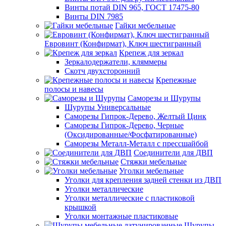
Винты потай DIN 965, ГОСТ 17475-80
Винты DIN 7985
Гайки мебельные
Евровинт (Конфирмат), Ключ шестигранный
Крепеж для зеркал
Зеркалодержатели, кляммеры
Скотч двухсторонний
Крепежные
полосы и навесы
Саморезы и Шурупы
Шурупы Универсальные
Саморезы Гипрок-Дерево, Желтый Цинк
Саморезы Гипрок-Дерево, Черные
(Оксидированные/Фосфатированные)
Саморезы Металл-Металл с прессшайбой
Соединители для ДВП
Стяжки мебельные
Уголки мебельные
Уголки для крепления задней стенки из ДВП
Уголки металлические
Уголки металлические с пластиковой
крышкой
Уголки монтажные пластиковые
Шурупы