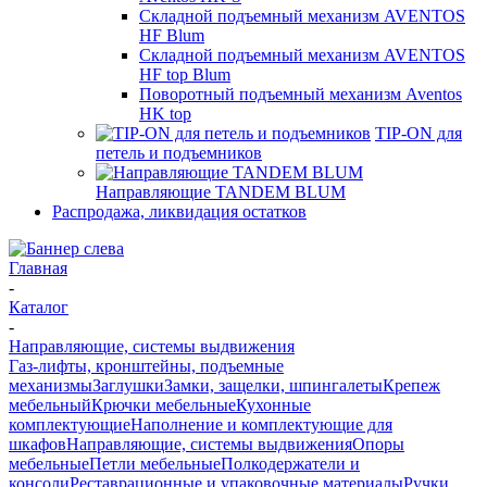
Складной подъемный механизм AVENTOS
HF Blum
Складной подъемный механизм AVENTOS
HF top Blum
Поворотный подъемный механизм Aventos
HK top
TIP-ON для
петель и подъемников
Направляющие TANDEM BLUM
Распродажа, ликвидация остатков
Главная
-
Каталог
-
Направляющие, системы выдвижения
Газ-лифты, кронштейны, подъемные
механизмы
Заглушки
Замки, защелки, шпингалеты
Крепеж
мебельный
Крючки мебельные
Кухонные
комплектующие
Наполнение и комплектующие для
шкафов
Направляющие, системы выдвижения
Опоры
мебельные
Петли мебельные
Полкодержатели и
консоли
Реставрационные и упаковочные материалы
Ручки