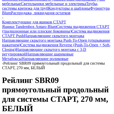
мебельные
Светильники мебельные и электрика
Трубы,
системы крепежа для труб
Кондукторы и шаблоны
Фурнитура
Blum
Распродажа, ликвидация остатков
-
Комплектующие для ящиков СТАРТ
Ящики Tandembox Antaro Blum
Системы выдвижения СТАРТ
(традиционные или плоские боковины)
Система выдвижения
СТАРТ Push
Направляющие скрытого монтажа
Направляющие скрытого монтажа Push-To-Open (открывание
нажатием)
Система выдвижения Reverse (Push-To-Open + Soft-
Closing)
Направляющие скрытого монтажа с 3-D
регулировкой
Направляющие шариковые
Метабоксы
Направляющие роликовые
-
Рейлинг SBR09 прямоугольный продольный для системы
СТАРТ, 270 мм, БЕЛЫЙ
Рейлинг SBR09
прямоугольный продольный
для системы СТАРТ, 270 мм,
БЕЛЫЙ