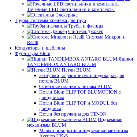
Точечные LED светильники и комплекты
Электрика
Трубы, системы крепежа для труб
Трубы и фланцы
Система Джокер
Система Микрон и
Realll
Кондукторы и шаблоны
Фурнитура Blum
Ящики
TANDEMBOX ANTARO BLUM
Петли BLUM
Заглушки, ограничители, подкладки для
петель BLUM
Ответные планки к петлям BLUM
Петли Blum CLIP TOP BLUMOTION с
доводчиком
Петли Blum CLIP TOP и MODUL без
доводчика
Петли без пружины для TIP-ON
Подъемные
механизмы BLUM
Малый поворотный подъемный механизм
Aventos HK-S