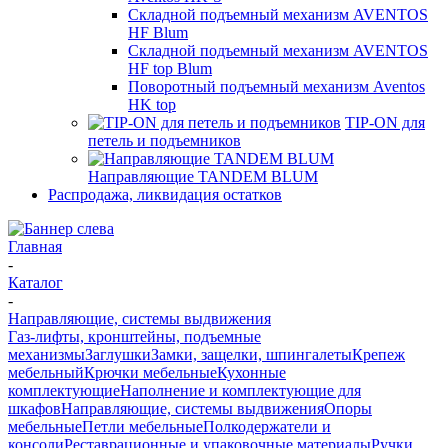
Складной подъемный механизм AVENTOS
HF Blum
Складной подъемный механизм AVENTOS
HF top Blum
Поворотный подъемный механизм Aventos
HK top
TIP-ON для
петель и подъемников
Направляющие TANDEM BLUM
Распродажа, ликвидация остатков
Главная
-
Каталог
-
Направляющие, системы выдвижения
Газ-лифты, кронштейны, подъемные
механизмы
Заглушки
Замки, защелки, шпингалеты
Крепеж
мебельный
Крючки мебельные
Кухонные
комплектующие
Наполнение и комплектующие для
шкафов
Направляющие, системы выдвижения
Опоры
мебельные
Петли мебельные
Полкодержатели и
консоли
Реставрационные и упаковочные материалы
Ручки