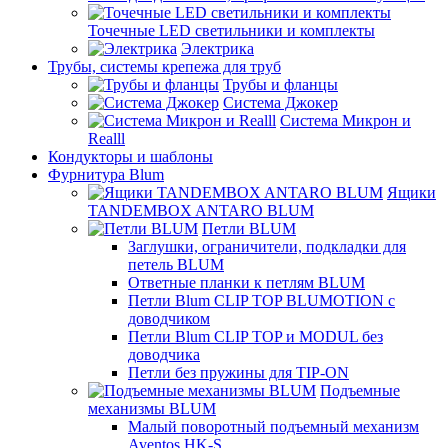
Точечные LED светильники и комплекты
Электрика
Трубы, системы крепежа для труб
Трубы и фланцы
Система Джокер
Система Микрон и
Realll
Кондукторы и шаблоны
Фурнитура Blum
Ящики
TANDEMBOX ANTARO BLUM
Петли BLUM
Заглушки, ограничители, подкладки для
петель BLUM
Ответные планки к петлям BLUM
Петли Blum CLIP TOP BLUMOTION с
доводчиком
Петли Blum CLIP TOP и MODUL без
доводчика
Петли без пружины для TIP-ON
Подъемные
механизмы BLUM
Малый поворотный подъемный механизм
Aventos HK-S