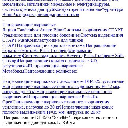
мебельные
Светильники мебельные и электрика
Трубы,
системы крепежа для труб
Кондукторы и шаблоны
Фурнитура
Blum
Распродажа, ликвидация остатков
-
Направляющие шариковые
Ящики Tandembox Antaro Blum
Системы выдвижения СТАРТ
(традиционные или плоские боковины)
Система выдвижения
СТАРТ Push
Комплектующие для ящиков
СТАРТ
Направляющие скрытого монтажа
Направляющие
скрытого монтажа Push-To-Open (открывание
нажатием)
Система выдвижения Reverse (Push-To-Open + Soft-
Closing)
Направляющие скрытого монтажа с 3-D
регулировкой
Направляющие шариковые
Метабоксы
Направляющие роликовые
-
Направляющие шариковые с доводчиком DB4525, усиленные
Направляющие шариковые полного выдвижения, H=42 мм,
нагрузка до 25 кг
Направляющие шариковые неполного
выдвижения
Направляющие шариковые Push-To-
Open
Направляющие шариковые полного выдвижения
усиленные, нагрузка до 30 кг
Направляющие шариковые
полного выдвижения, H=35 мм, нагрузка до 20 кг
-
Направляющие DB4505 "Satellite" шариковые частичного
выдвижения с доводчиком, L=350мм