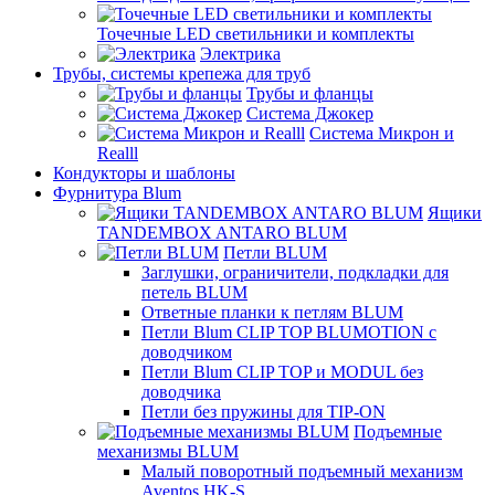
Точечные LED светильники и комплекты
Электрика
Трубы, системы крепежа для труб
Трубы и фланцы
Система Джокер
Система Микрон и
Realll
Кондукторы и шаблоны
Фурнитура Blum
Ящики
TANDEMBOX ANTARO BLUM
Петли BLUM
Заглушки, ограничители, подкладки для
петель BLUM
Ответные планки к петлям BLUM
Петли Blum CLIP TOP BLUMOTION с
доводчиком
Петли Blum CLIP TOP и MODUL без
доводчика
Петли без пружины для TIP-ON
Подъемные
механизмы BLUM
Малый поворотный подъемный механизм
Aventos HK-S