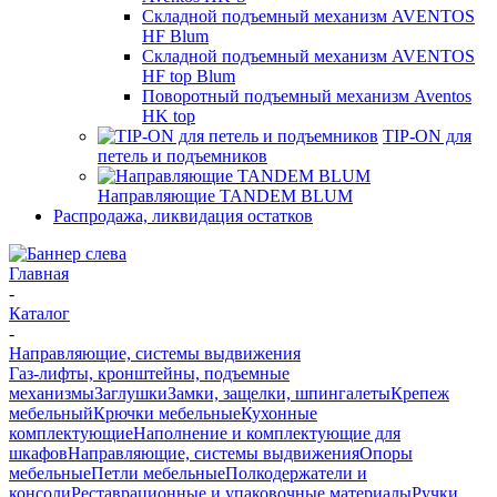
Складной подъемный механизм AVENTOS
HF Blum
Складной подъемный механизм AVENTOS
HF top Blum
Поворотный подъемный механизм Aventos
HK top
TIP-ON для
петель и подъемников
Направляющие TANDEM BLUM
Распродажа, ликвидация остатков
Главная
-
Каталог
-
Направляющие, системы выдвижения
Газ-лифты, кронштейны, подъемные
механизмы
Заглушки
Замки, защелки, шпингалеты
Крепеж
мебельный
Крючки мебельные
Кухонные
комплектующие
Наполнение и комплектующие для
шкафов
Направляющие, системы выдвижения
Опоры
мебельные
Петли мебельные
Полкодержатели и
консоли
Реставрационные и упаковочные материалы
Ручки