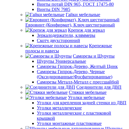
Винты потай DIN 965, ГОСТ 17475-80
Винты DIN 7985
Гайки мебельные
Евровинт (Конфирмат), Ключ шестигранный
Крепеж для зеркал
Зеркалодержатели, кляммеры
Скотч двухсторонний
Крепежные
полосы и навесы
Саморезы и Шурупы
Шурупы Универсальные
Саморезы Гипрок-Дерево, Желтый Цинк
Саморезы Гипрок-Дерево, Черные
(Оксидированные/Фосфатированные)
Саморезы Металл-Металл с прессшайбой
Соединители для ДВП
Стяжки мебельные
Уголки мебельные
Уголки для крепления задней стенки из ДВП
Уголки металлические
Уголки металлические с пластиковой
крышкой
Уголки монтажные пластиковые
Шурупы