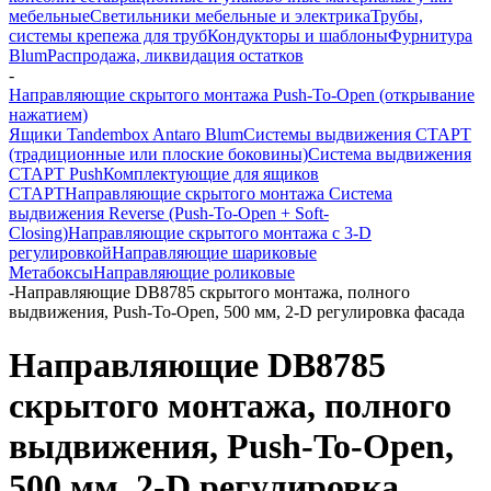
мебельные
Светильники мебельные и электрика
Трубы,
системы крепежа для труб
Кондукторы и шаблоны
Фурнитура
Blum
Распродажа, ликвидация остатков
-
Направляющие скрытого монтажа Push-To-Open (открывание
нажатием)
Ящики Tandembox Antaro Blum
Системы выдвижения СТАРТ
(традиционные или плоские боковины)
Система выдвижения
СТАРТ Push
Комплектующие для ящиков
СТАРТ
Направляющие скрытого монтажа
Система
выдвижения Reverse (Push-To-Open + Soft-
Closing)
Направляющие скрытого монтажа с 3-D
регулировкой
Направляющие шариковые
Метабоксы
Направляющие роликовые
-
Направляющие DB8785 скрытого монтажа, полного
выдвижения, Push-To-Open, 500 мм, 2-D регулировка фасада
Направляющие DB8785
скрытого монтажа, полного
выдвижения, Push-To-Open,
500 мм, 2-D регулировка