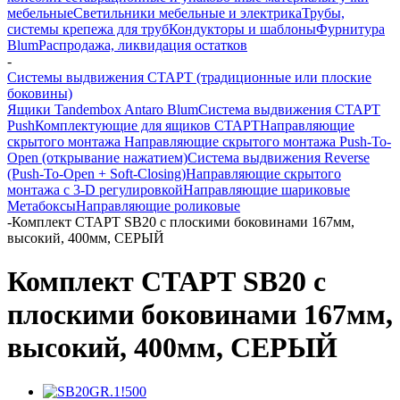
мебельные
Светильники мебельные и электрика
Трубы,
системы крепежа для труб
Кондукторы и шаблоны
Фурнитура
Blum
Распродажа, ликвидация остатков
-
Системы выдвижения СТАРТ (традиционные или плоские
боковины)
Ящики Tandembox Antaro Blum
Система выдвижения СТАРТ
Push
Комплектующие для ящиков СТАРТ
Направляющие
скрытого монтажа
Направляющие скрытого монтажа Push-To-
Open (открывание нажатием)
Система выдвижения Reverse
(Push-To-Open + Soft-Closing)
Направляющие скрытого
монтажа с 3-D регулировкой
Направляющие шариковые
Метабоксы
Направляющие роликовые
-
Комплект СТАРТ SB20 с плоскими боковинами 167мм,
высокий, 400мм, СЕРЫЙ
Комплект СТАРТ SB20 с
плоскими боковинами 167мм,
высокий, 400мм, СЕРЫЙ