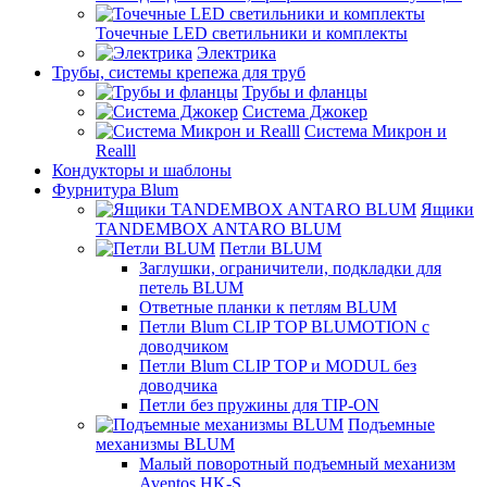
Точечные LED светильники и комплекты
Электрика
Трубы, системы крепежа для труб
Трубы и фланцы
Система Джокер
Система Микрон и
Realll
Кондукторы и шаблоны
Фурнитура Blum
Ящики
TANDEMBOX ANTARO BLUM
Петли BLUM
Заглушки, ограничители, подкладки для
петель BLUM
Ответные планки к петлям BLUM
Петли Blum CLIP TOP BLUMOTION с
доводчиком
Петли Blum CLIP TOP и MODUL без
доводчика
Петли без пружины для TIP-ON
Подъемные
механизмы BLUM
Малый поворотный подъемный механизм
Aventos HK-S