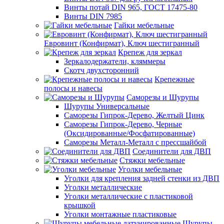
Винты потай DIN 965, ГОСТ 17475-80
Винты DIN 7985
Гайки мебельные
Евровинт (Конфирмат), Ключ шестигранный
Крепеж для зеркал
Зеркалодержатели, кляммеры
Скотч двухсторонний
Крепежные
полосы и навесы
Саморезы и Шурупы
Шурупы Универсальные
Саморезы Гипрок-Дерево, Желтый Цинк
Саморезы Гипрок-Дерево, Черные
(Оксидированные/Фосфатированные)
Саморезы Металл-Металл с прессшайбой
Соединители для ДВП
Стяжки мебельные
Уголки мебельные
Уголки для крепления задней стенки из ДВП
Уголки металлические
Уголки металлические с пластиковой
крышкой
Уголки монтажные пластиковые
Шурупы