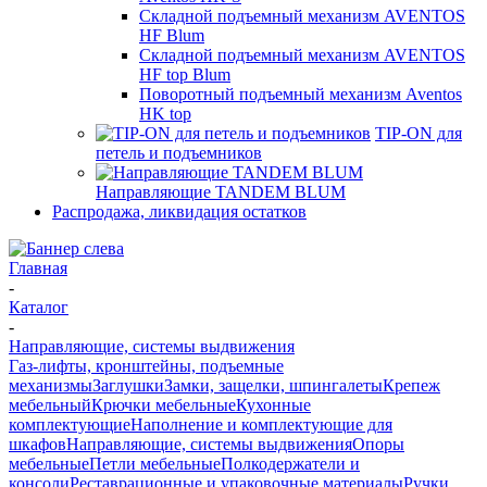
Складной подъемный механизм AVENTOS
HF Blum
Складной подъемный механизм AVENTOS
HF top Blum
Поворотный подъемный механизм Aventos
HK top
TIP-ON для
петель и подъемников
Направляющие TANDEM BLUM
Распродажа, ликвидация остатков
Главная
-
Каталог
-
Направляющие, системы выдвижения
Газ-лифты, кронштейны, подъемные
механизмы
Заглушки
Замки, защелки, шпингалеты
Крепеж
мебельный
Крючки мебельные
Кухонные
комплектующие
Наполнение и комплектующие для
шкафов
Направляющие, системы выдвижения
Опоры
мебельные
Петли мебельные
Полкодержатели и
консоли
Реставрационные и упаковочные материалы
Ручки