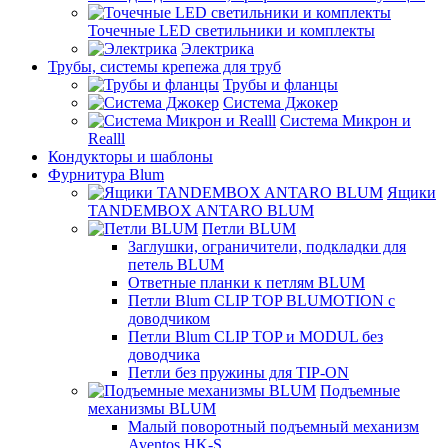
Точечные LED светильники и комплекты
Электрика
Трубы, системы крепежа для труб
Трубы и фланцы
Система Джокер
Система Микрон и
Realll
Кондукторы и шаблоны
Фурнитура Blum
Ящики
TANDEMBOX ANTARO BLUM
Петли BLUM
Заглушки, ограничители, подкладки для
петель BLUM
Ответные планки к петлям BLUM
Петли Blum CLIP TOP BLUMOTION с
доводчиком
Петли Blum CLIP TOP и MODUL без
доводчика
Петли без пружины для TIP-ON
Подъемные
механизмы BLUM
Малый поворотный подъемный механизм
Aventos HK-S