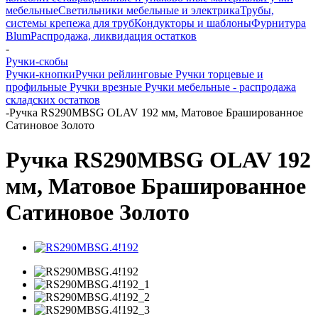
мебельные
Светильники мебельные и электрика
Трубы,
системы крепежа для труб
Кондукторы и шаблоны
Фурнитура
Blum
Распродажа, ликвидация остатков
-
Ручки-скобы
Ручки-кнопки
Ручки рейлинговые
Ручки торцевые и
профильные
Ручки врезные
Ручки мебельные - распродажа
складских остатков
-
Ручка RS290MBSG OLAV 192 мм, Матовое Брашированное
Сатиновое Золото
Ручка RS290MBSG OLAV 192
мм, Матовое Брашированное
Сатиновое Золото