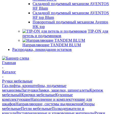
Складной подъемный механизм AVENTOS
HF Blum
Складной подъемный механизм AVENTOS
HF top Blum
Поворотный подъемный механизм Aventos
HK top
TIP-ON для
петель и подъемников
Направляющие TANDEM BLUM
Распродажа, ликвидация остатков
Главная
-
Каталог
-
Ручки мебельные
Газ-лифты, кронштейны, подъемные
механизмы
Заглушки
Замки, защелки, шпингалеты
Крепеж
мебельный
Крючки мебельные
Кухонные
комплектующие
Наполнение и комплектующие для
шкафов
Направляющие, системы выдвижения
Опоры
мебельные
Петли мебельные
Полкодержатели и
консоли
Реставрационные и упаковочные материалы
Ручки