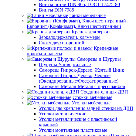
Винты потай DIN 965, ГОСТ 17475-80
Винты DIN 7985
Гайки мебельные
Евровинт (Конфирмат), Ключ шестигранный
Крепеж для зеркал
Зеркалодержатели, кляммеры
Скотч двухсторонний
Крепежные
полосы и навесы
Саморезы и Шурупы
Шурупы Универсальные
Саморезы Гипрок-Дерево, Желтый Цинк
Саморезы Гипрок-Дерево, Черные
(Оксидированные/Фосфатированные)
Саморезы Металл-Металл с прессшайбой
Соединители для ДВП
Стяжки мебельные
Уголки мебельные
Уголки для крепления задней стенки из ДВП
Уголки металлические
Уголки металлические с пластиковой
крышкой
Уголки монтажные пластиковые
Шурупы