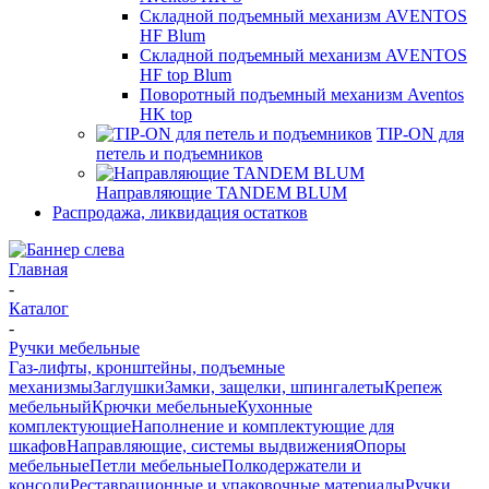
Складной подъемный механизм AVENTOS
HF Blum
Складной подъемный механизм AVENTOS
HF top Blum
Поворотный подъемный механизм Aventos
HK top
TIP-ON для
петель и подъемников
Направляющие TANDEM BLUM
Распродажа, ликвидация остатков
Главная
-
Каталог
-
Ручки мебельные
Газ-лифты, кронштейны, подъемные
механизмы
Заглушки
Замки, защелки, шпингалеты
Крепеж
мебельный
Крючки мебельные
Кухонные
комплектующие
Наполнение и комплектующие для
шкафов
Направляющие, системы выдвижения
Опоры
мебельные
Петли мебельные
Полкодержатели и
консоли
Реставрационные и упаковочные материалы
Ручки