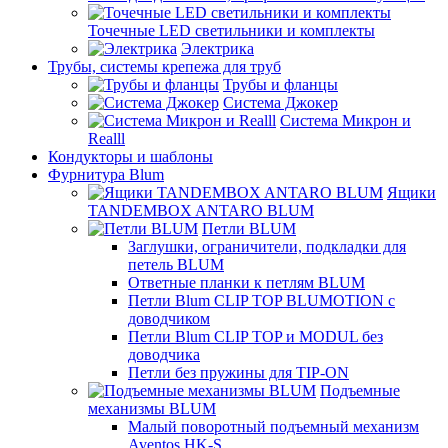
Точечные LED светильники и комплекты
Электрика
Трубы, системы крепежа для труб
Трубы и фланцы
Система Джокер
Система Микрон и
Realll
Кондукторы и шаблоны
Фурнитура Blum
Ящики
TANDEMBOX ANTARO BLUM
Петли BLUM
Заглушки, ограничители, подкладки для
петель BLUM
Ответные планки к петлям BLUM
Петли Blum CLIP TOP BLUMOTION с
доводчиком
Петли Blum CLIP TOP и MODUL без
доводчика
Петли без пружины для TIP-ON
Подъемные
механизмы BLUM
Малый поворотный подъемный механизм
Aventos HK-S