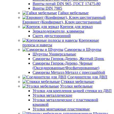
Винты потай DIN 965, ГОСТ 17475-80
Винты DIN 7985
Гайки мебельные
Евровинт (Конфирмат), Ключ шестигранный
Крепеж для зеркал
Зеркалодержатели, кляммеры
Скотч двухсторонний
Крепежные
полосы и навесы
Саморезы и Шурупы
Шурупы Универсальные
Саморезы Гипрок-Дерево, Желтый Цинк
Саморезы Гипрок-Дерево, Черные
(Оксидированные/Фосфатированные)
Саморезы Металл-Металл с прессшайбой
Соединители для ДВП
Стяжки мебельные
Уголки мебельные
Уголки для крепления задней стенки из ДВП
Уголки металлические
Уголки металлические с пластиковой
крышкой
Уголки монтажные пластиковые
Шурупы