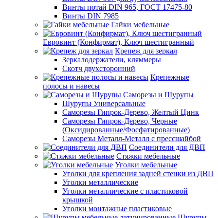
Винты потай DIN 965, ГОСТ 17475-80
Винты DIN 7985
Гайки мебельные
Евровинт (Конфирмат), Ключ шестигранный
Крепеж для зеркал
Зеркалодержатели, кляммеры
Скотч двухсторонний
Крепежные
полосы и навесы
Саморезы и Шурупы
Шурупы Универсальные
Саморезы Гипрок-Дерево, Желтый Цинк
Саморезы Гипрок-Дерево, Черные
(Оксидированные/Фосфатированные)
Саморезы Металл-Металл с прессшайбой
Соединители для ДВП
Стяжки мебельные
Уголки мебельные
Уголки для крепления задней стенки из ДВП
Уголки металлические
Уголки металлические с пластиковой
крышкой
Уголки монтажные пластиковые
Шурупы