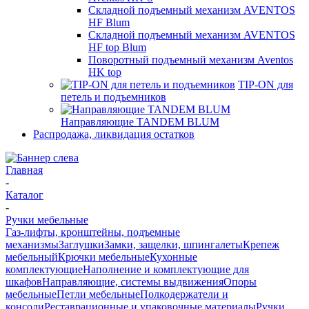
Складной подъемный механизм AVENTOS
HF Blum
Складной подъемный механизм AVENTOS
HF top Blum
Поворотный подъемный механизм Aventos
HK top
TIP-ON для
петель и подъемников
Направляющие TANDEM BLUM
Распродажа, ликвидация остатков
Главная
-
Каталог
-
Ручки мебельные
Газ-лифты, кронштейны, подъемные
механизмы
Заглушки
Замки, защелки, шпингалеты
Крепеж
мебельный
Крючки мебельные
Кухонные
комплектующие
Наполнение и комплектующие для
шкафов
Направляющие, системы выдвижения
Опоры
мебельные
Петли мебельные
Полкодержатели и
консоли
Реставрационные и упаковочные материалы
Ручки