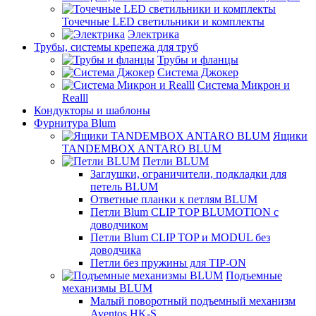
Точечные LED светильники и комплекты
Электрика
Трубы, системы крепежа для труб
Трубы и фланцы
Система Джокер
Система Микрон и
Realll
Кондукторы и шаблоны
Фурнитура Blum
Ящики
TANDEMBOX ANTARO BLUM
Петли BLUM
Заглушки, ограничители, подкладки для
петель BLUM
Ответные планки к петлям BLUM
Петли Blum CLIP TOP BLUMOTION с
доводчиком
Петли Blum CLIP TOP и MODUL без
доводчика
Петли без пружины для TIP-ON
Подъемные
механизмы BLUM
Малый поворотный подъемный механизм
Aventos HK-S