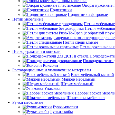
Опоры колесные
Опоры кухонные 
Подпятники
Подпятники фетровые
Петли мебельные
Петли мебельные
Петли мебельные
Петли специальные
Петли рояльные и 
Полкодержатели и консоли
Полкодержате
Полкодержатели 
Консоли
Реставрационные и упаковочные материалы
Воск мебельный мягкий
Маркер мебельный
Штрих мебельный
Упаковка
Наборы восков мебел
Шпатлевка мебельная
Ручки мебельные
Ручки-кнопки
Ручки-скобы