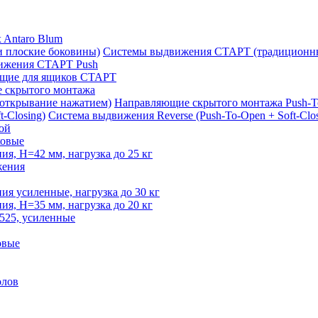
 Antaro Blum
Системы выдвижения СТАРТ (традиционны
ижения СТАРТ Push
щие для ящиков СТАРТ
 скрытого монтажа
Направляющие скрытого монтажа Push-T
Система выдвижения Reverse (Push-To-Open + Soft-Clos
ой
овые
, H=42 мм, нагрузка до 25 кг
жения
 усиленные, нагрузка до 30 кг
, H=35 мм, нагрузка до 20 кг
525, усиленные
овые
олов