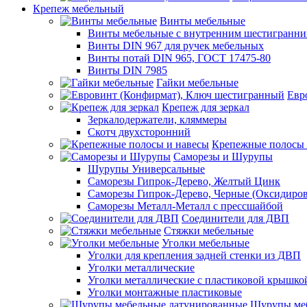
Крепеж мебельный
Винты мебельные
Винты мебельные с внутренним шестигранни
Винты DIN 967 для ручек мебельных
Винты потай DIN 965, ГОСТ 17475-80
Винты DIN 7985
Гайки мебельные
Евр
Крепеж для зеркал
Зеркалодержатели, кляммеры
Скотч двухсторонний
Крепежные полосы 
Саморезы и Шурупы
Шурупы Универсальные
Саморезы Гипрок-Дерево, Желтый Цинк
Саморезы Гипрок-Дерево, Черные (Оксидиро
Саморезы Металл-Металл с прессшайбой
Соединители для ДВП
Стяжки мебельные
Уголки мебельные
Уголки для крепления задней стенки из ДВП
Уголки металлические
Уголки металлические с пластиковой крышко
Уголки монтажные пластиковые
Шурупы меб