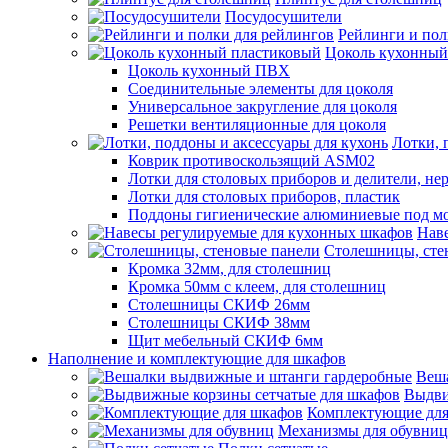
Посудосушители
Рейлинги и пол
Цоколь кухонный
Цоколь кухонный ПВХ
Соединительные элементы для цоколя
Универсальное закругление для цоколя
Решетки вентиляционные для цоколя
Лотки, 
Коврик противоскользящий ASM02
Лотки для столовых приборов и делители, не
Лотки для столовых приборов, пластик
Поддоны гигиенические алюминиевые под м
Нав
Столешницы, сте
Кромка 32мм, для столешниц
Кромка 50мм с клеем, для столешниц
Столешницы СКИФ 26мм
Столешницы СКИФ 38мм
Щит мебельный СКИФ 6мм
Наполнение и комплектующие для шкафов
Веш
Выдви
Комплектующие для
Механизмы для обувниц