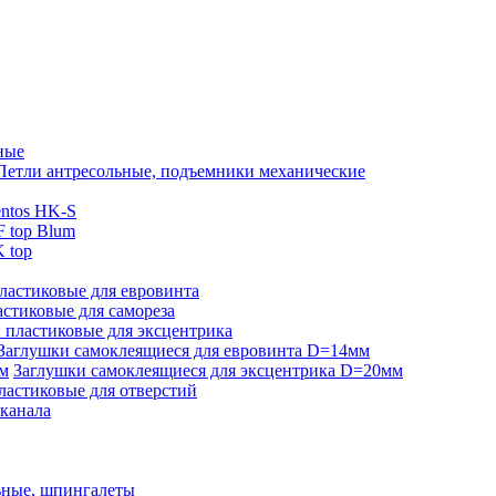
ные
Петли антресольные, подъемники механические
ntos HK-S
 top Blum
 top
ластиковые для евровинта
стиковые для самореза
 пластиковые для эксцентрика
Заглушки самоклеящиеся для евровинта D=14мм
Заглушки самоклеящиеся для эксцентрика D=20мм
ластиковые для отверстий
-канала
ьные, шпингалеты