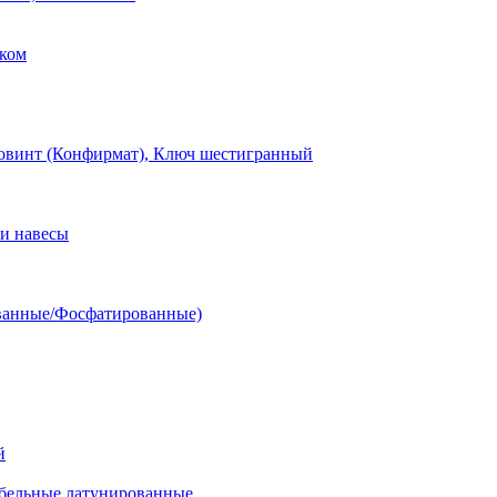
ком
овинт (Конфирмат), Ключ шестигранный
и навесы
ванные/Фосфатированные)
й
ельные латунированные