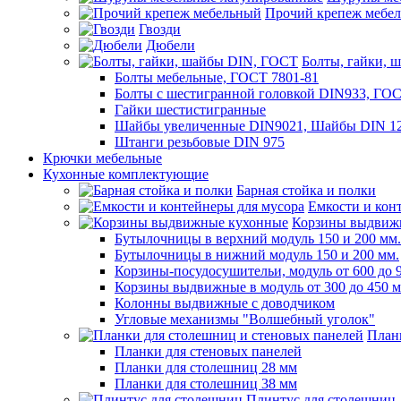
Прочий крепеж мебе
Гвозди
Дюбели
Болты, гайки, 
Болты мебельные, ГОСТ 7801-81
Болты с шестигранной головкой DIN933, ГО
Гайки шестистигранные
Шайбы увеличенные DIN9021, Шайбы DIN 12
Штанги резьбовые DIN 975
Крючки мебельные
Кухонные комплектующие
Барная стойка и полки
Емкости и кон
Корзины выдвиж
Бутылочницы в верхний модуль 150 и 200 мм.
Бутылочницы в нижний модуль 150 и 200 мм.
Корзины-посудосушительи, модуль от 600 до 
Корзины выдвижные в модуль от 300 до 450 
Колонны выдвижные с доводчиком
Угловые механизмы "Волшебный уголок"
План
Планки для стеновых панелей
Планки для столешниц 28 мм
Планки для столешниц 38 мм
Плинтус для столешниц