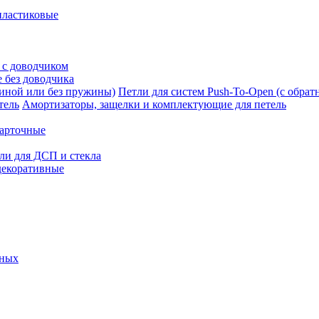
пластиковые
 с доводчиком
 без доводчика
Петли для систем Push-To-Open (с обра
Амортизаторы, защелки и комплектующие для петель
карточные
ли для ДСП и стекла
декоративные
ьных