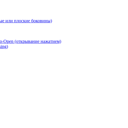
е или плоские боковины)
o-Open (открывание нажатием)
ing)