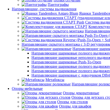
Полки сетчатые
Пантографы
Направляющие, системы выдвижения
Ящики Tandembox
Система выдв
Комплектую
Направляющие
Направляющие скрытого монтажа с 3-D регулировк
Направляющие шарик
Направляющие шариковые полного выдвижения
Направляющие шариковые неполного выдви
Направляющие шариковые Push-To-Open
Направляющие шариковые полного выдвижения
Направляющие шариковые полного выдвижения
Направляющие шариковые с доводчиком DB4
Метабоксы
Направляющие ролик
Опоры мебельные
Опоры декоративные
Опоры для детских ст
Опоры для столов
Опоры для шкафов