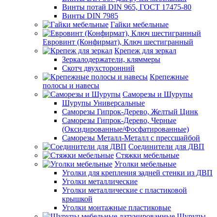
Винты потай DIN 965, ГОСТ 17475-80
Винты DIN 7985
Гайки мебельные
Евровинт (Конфирмат), Ключ шестигранный
Крепеж для зеркал
Зеркалодержатели, кляммеры
Скотч двухсторонний
Крепежные
полосы и навесы
Саморезы и Шурупы
Шурупы Универсальные
Саморезы Гипрок-Дерево, Желтый Цинк
Саморезы Гипрок-Дерево, Черные
(Оксидированные/Фосфатированные)
Саморезы Металл-Металл с прессшайбой
Соединители для ДВП
Стяжки мебельные
Уголки мебельные
Уголки для крепления задней стенки из ДВП
Уголки металлические
Уголки металлические с пластиковой
крышкой
Уголки монтажные пластиковые
Шурупы