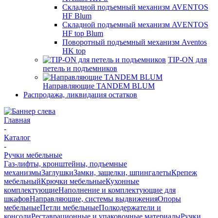
Складной подъемный механизм AVENTOS
HF Blum
Складной подъемный механизм AVENTOS
HF top Blum
Поворотный подъемный механизм Aventos
HK top
TIP-ON для
петель и подъемников
Направляющие TANDEM BLUM
Распродажа, ликвидация остатков
Главная
-
Каталог
-
Ручки мебельные
Газ-лифты, кронштейны, подъемные
механизмы
Заглушки
Замки, защелки, шпингалеты
Крепеж
мебельный
Крючки мебельные
Кухонные
комплектующие
Наполнение и комплектующие для
шкафов
Направляющие, системы выдвижения
Опоры
мебельные
Петли мебельные
Полкодержатели и
консоли
Реставрационные и упаковочные материалы
Ручки