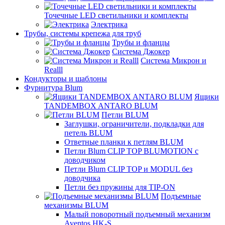
Точечные LED светильники и комплекты
Электрика
Трубы, системы крепежа для труб
Трубы и фланцы
Система Джокер
Система Микрон и
Realll
Кондукторы и шаблоны
Фурнитура Blum
Ящики
TANDEMBOX ANTARO BLUM
Петли BLUM
Заглушки, ограничители, подкладки для
петель BLUM
Ответные планки к петлям BLUM
Петли Blum CLIP TOP BLUMOTION с
доводчиком
Петли Blum CLIP TOP и MODUL без
доводчика
Петли без пружины для TIP-ON
Подъемные
механизмы BLUM
Малый поворотный подъемный механизм
Aventos HK-S