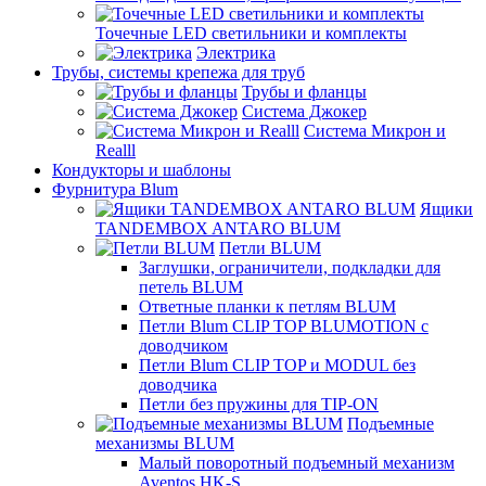
Точечные LED светильники и комплекты
Электрика
Трубы, системы крепежа для труб
Трубы и фланцы
Система Джокер
Система Микрон и
Realll
Кондукторы и шаблоны
Фурнитура Blum
Ящики
TANDEMBOX ANTARO BLUM
Петли BLUM
Заглушки, ограничители, подкладки для
петель BLUM
Ответные планки к петлям BLUM
Петли Blum CLIP TOP BLUMOTION с
доводчиком
Петли Blum CLIP TOP и MODUL без
доводчика
Петли без пружины для TIP-ON
Подъемные
механизмы BLUM
Малый поворотный подъемный механизм
Aventos HK-S