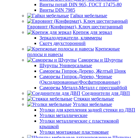
Винты потай DIN 965, ГОСТ 17475-80
Винты DIN 7985
Гайки мебельные
Евровинт (Конфирмат), Ключ шестигранный
Крепеж для зеркал
Зеркалодержатели, кляммеры
Скотч двухсторонний
Крепежные
полосы и навесы
Саморезы и Шурупы
Шурупы Универсальные
Саморезы Гипрок-Дерево, Желтый Цинк
Саморезы Гипрок-Дерево, Черные
(Оксидированные/Фосфатированные)
Саморезы Металл-Металл с прессшайбой
Соединители для ДВП
Стяжки мебельные
Уголки мебельные
Уголки для крепления задней стенки из ДВП
Уголки металлические
Уголки металлические с пластиковой
крышкой
Уголки монтажные пластиковые
Шурупы