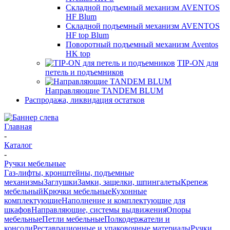
Складной подъемный механизм AVENTOS
HF Blum
Складной подъемный механизм AVENTOS
HF top Blum
Поворотный подъемный механизм Aventos
HK top
TIP-ON для
петель и подъемников
Направляющие TANDEM BLUM
Распродажа, ликвидация остатков
Главная
-
Каталог
-
Ручки мебельные
Газ-лифты, кронштейны, подъемные
механизмы
Заглушки
Замки, защелки, шпингалеты
Крепеж
мебельный
Крючки мебельные
Кухонные
комплектующие
Наполнение и комплектующие для
шкафов
Направляющие, системы выдвижения
Опоры
мебельные
Петли мебельные
Полкодержатели и
консоли
Реставрационные и упаковочные материалы
Ручки