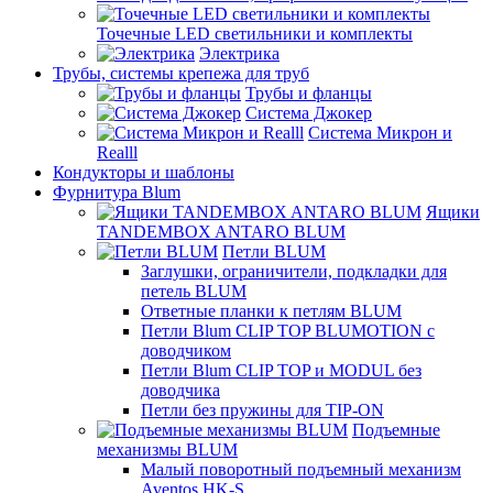
Точечные LED светильники и комплекты
Электрика
Трубы, системы крепежа для труб
Трубы и фланцы
Система Джокер
Система Микрон и
Realll
Кондукторы и шаблоны
Фурнитура Blum
Ящики
TANDEMBOX ANTARO BLUM
Петли BLUM
Заглушки, ограничители, подкладки для
петель BLUM
Ответные планки к петлям BLUM
Петли Blum CLIP TOP BLUMOTION с
доводчиком
Петли Blum CLIP TOP и MODUL без
доводчика
Петли без пружины для TIP-ON
Подъемные
механизмы BLUM
Малый поворотный подъемный механизм
Aventos HK-S