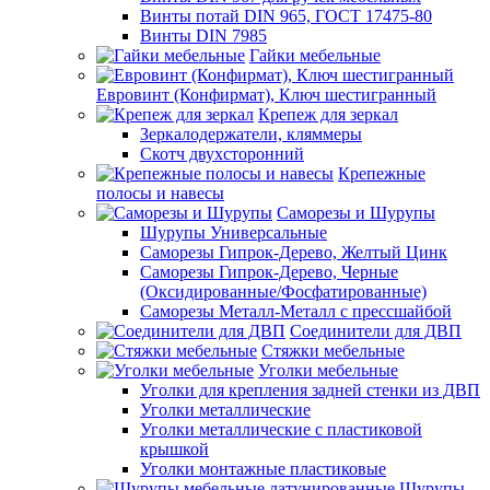
Винты потай DIN 965, ГОСТ 17475-80
Винты DIN 7985
Гайки мебельные
Евровинт (Конфирмат), Ключ шестигранный
Крепеж для зеркал
Зеркалодержатели, кляммеры
Скотч двухсторонний
Крепежные
полосы и навесы
Саморезы и Шурупы
Шурупы Универсальные
Саморезы Гипрок-Дерево, Желтый Цинк
Саморезы Гипрок-Дерево, Черные
(Оксидированные/Фосфатированные)
Саморезы Металл-Металл с прессшайбой
Соединители для ДВП
Стяжки мебельные
Уголки мебельные
Уголки для крепления задней стенки из ДВП
Уголки металлические
Уголки металлические с пластиковой
крышкой
Уголки монтажные пластиковые
Шурупы