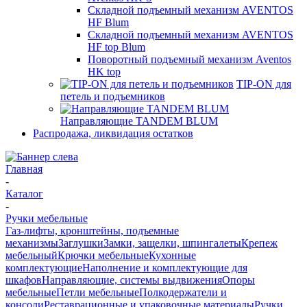
Складной подъемный механизм AVENTOS
HF Blum
Складной подъемный механизм AVENTOS
HF top Blum
Поворотный подъемный механизм Aventos
HK top
TIP-ON для
петель и подъемников
Направляющие TANDEM BLUM
Распродажа, ликвидация остатков
Главная
-
Каталог
-
Ручки мебельные
Газ-лифты, кронштейны, подъемные
механизмы
Заглушки
Замки, защелки, шпингалеты
Крепеж
мебельный
Крючки мебельные
Кухонные
комплектующие
Наполнение и комплектующие для
шкафов
Направляющие, системы выдвижения
Опоры
мебельные
Петли мебельные
Полкодержатели и
консоли
Реставрационные и упаковочные материалы
Ручки