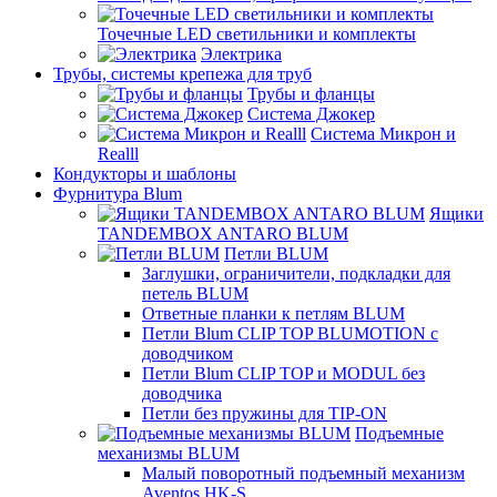
Точечные LED светильники и комплекты
Электрика
Трубы, системы крепежа для труб
Трубы и фланцы
Система Джокер
Система Микрон и
Realll
Кондукторы и шаблоны
Фурнитура Blum
Ящики
TANDEMBOX ANTARO BLUM
Петли BLUM
Заглушки, ограничители, подкладки для
петель BLUM
Ответные планки к петлям BLUM
Петли Blum CLIP TOP BLUMOTION с
доводчиком
Петли Blum CLIP TOP и MODUL без
доводчика
Петли без пружины для TIP-ON
Подъемные
механизмы BLUM
Малый поворотный подъемный механизм
Aventos HK-S