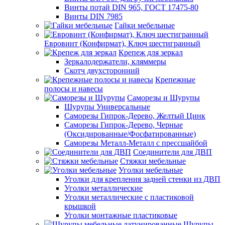
Винты потай DIN 965, ГОСТ 17475-80
Винты DIN 7985
Гайки мебельные
Евровинт (Конфирмат), Ключ шестигранный
Крепеж для зеркал
Зеркалодержатели, кляммеры
Скотч двухсторонний
Крепежные
полосы и навесы
Саморезы и Шурупы
Шурупы Универсальные
Саморезы Гипрок-Дерево, Желтый Цинк
Саморезы Гипрок-Дерево, Черные
(Оксидированные/Фосфатированные)
Саморезы Металл-Металл с прессшайбой
Соединители для ДВП
Стяжки мебельные
Уголки мебельные
Уголки для крепления задней стенки из ДВП
Уголки металлические
Уголки металлические с пластиковой
крышкой
Уголки монтажные пластиковые
Шурупы