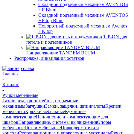
Складной подъемный механизм AVENTOS
HF Blum
Складной подъемный механизм AVENTOS
HF top Blum
Поворотный подъемный механизм Aventos
HK top
TIP-ON для
петель и подъемников
Направляющие TANDEM BLUM
Распродажа, ликвидация остатков
Главная
-
Каталог
-
Ручки мебельные
Газ-лифты, кронштейны, подъемные
механизмы
Заглушки
Замки, защелки, шпингалеты
Крепеж
мебельный
Крючки мебельные
Кухонные
комплектующие
Наполнение и комплектующие для
шкафов
Направляющие, системы выдвижения
Опоры
мебельные
Петли мебельные
Полкодержатели и
консоли
Реставрационные и упаковочные материалы
Ручки