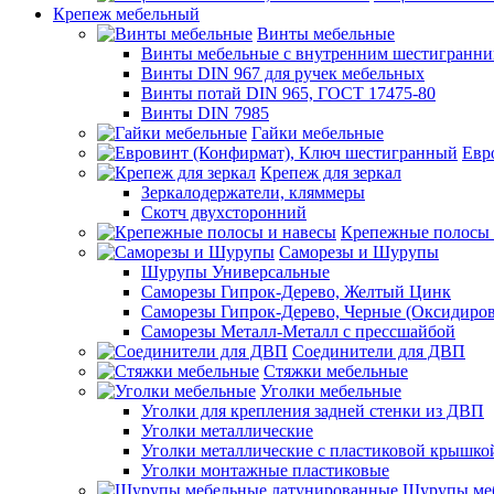
Крепеж мебельный
Винты мебельные
Винты мебельные с внутренним шестигранни
Винты DIN 967 для ручек мебельных
Винты потай DIN 965, ГОСТ 17475-80
Винты DIN 7985
Гайки мебельные
Евр
Крепеж для зеркал
Зеркалодержатели, кляммеры
Скотч двухсторонний
Крепежные полосы 
Саморезы и Шурупы
Шурупы Универсальные
Саморезы Гипрок-Дерево, Желтый Цинк
Саморезы Гипрок-Дерево, Черные (Оксидиро
Саморезы Металл-Металл с прессшайбой
Соединители для ДВП
Стяжки мебельные
Уголки мебельные
Уголки для крепления задней стенки из ДВП
Уголки металлические
Уголки металлические с пластиковой крышко
Уголки монтажные пластиковые
Шурупы меб