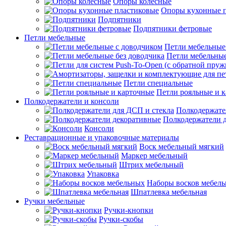
Опоры колесные
Опоры кухонные 
Подпятники
Подпятники фетровые
Петли мебельные
Петли мебельные
Петли мебельные
Петли специальные
Петли рояльные и 
Полкодержатели и консоли
Полкодержате
Полкодержатели 
Консоли
Реставрационные и упаковочные материалы
Воск мебельный мягкий
Маркер мебельный
Штрих мебельный
Упаковка
Наборы восков мебел
Шпатлевка мебельная
Ручки мебельные
Ручки-кнопки
Ручки-скобы