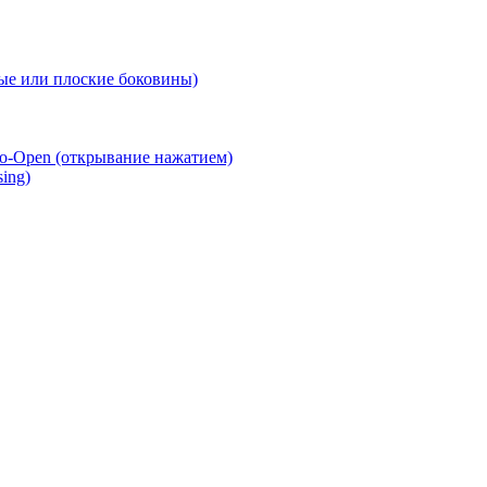
е или плоские боковины)
o-Open (открывание нажатием)
ing)