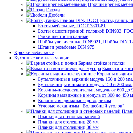
Прочий крепеж мебе
Гвозди
Дюбели
Болты, гайки, 
Болты мебельные, ГОСТ 7801-81
Болты с шестигранной головкой DIN933, ГО
Гайки шестистигранные
Шайбы увеличенные DIN9021, Шайбы DIN 12
Штанги резьбовые DIN 975
Крючки мебельные
Кухонные комплектующие
Барная стойка и полки
Емкости и кон
Корзины выдвиж
Бутылочницы в верхний модуль 150 и 200 мм.
Бутылочницы в нижний модуль 150 и 200 мм.
Корзины-посудосушительи, модуль от 600 до 
Корзины выдвижные в модуль от 300 до 450 
Колонны выдвижные с доводчиком
Угловые механизмы "Волшебный уголок"
План
Планки для стеновых панелей
Планки для столешниц 28 мм
Планки для столешниц 38 мм
Плинтус для столешниц