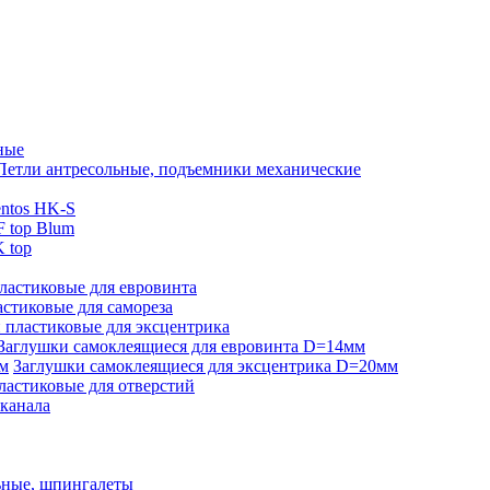
ные
Петли антресольные, подъемники механические
ntos HK-S
 top Blum
 top
ластиковые для евровинта
стиковые для самореза
 пластиковые для эксцентрика
Заглушки самоклеящиеся для евровинта D=14мм
Заглушки самоклеящиеся для эксцентрика D=20мм
ластиковые для отверстий
-канала
ьные, шпингалеты