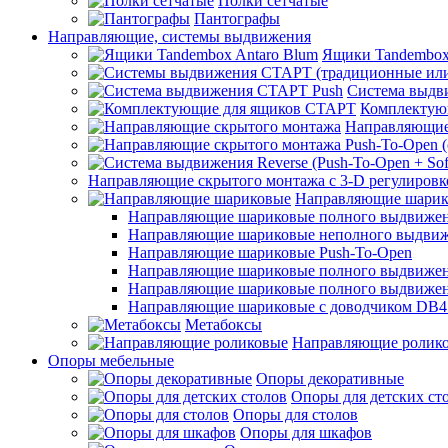
Полки сетчатые
Пантографы
Направляющие, системы выдвижения
Ящики Tandembox
Система выдв
Комплектую
Направляющие
Направляющие скрытого монтажа с 3-D регулировк
Направляющие шарик
Направляющие шариковые полного выдвижения
Направляющие шариковые неполного выдви
Направляющие шариковые Push-To-Open
Направляющие шариковые полного выдвижения
Направляющие шариковые полного выдвижения
Направляющие шариковые с доводчиком DB4
Метабоксы
Направляющие ролик
Опоры мебельные
Опоры декоративные
Опоры для детских ст
Опоры для столов
Опоры для шкафов