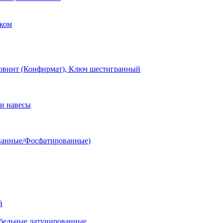
ком
овинт (Конфирмат), Ключ шестигранный
и навесы
ванные/Фосфатированные)
й
ельные латунированные