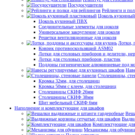
Посудосушители
Рейлинги и пол
Цоколь кухонный
Цоколь кухонный ПВХ
Соединительные элементы для цоколя
Универсальное закругление для цоколя
Решетки вентиляционные для цоколя
Лотки, 
Коврик противоскользящий ASM02
Лотки для столовых приборов и делители, не
Лотки для столовых приборов, пластик
Поддоны гигиенические алюминиевые под м
Нав
Столешницы, сте
Кромка 32мм, для столешниц
Кромка 50мм с клеем, для столешниц
Столешницы СКИФ 26мм
Столешницы СКИФ 38мм
Щит мебельный СКИФ 6мм
Наполнение и комплектующие для шкафов
Веш
Выдви
Комплектующие для
Механизмы для обувниц