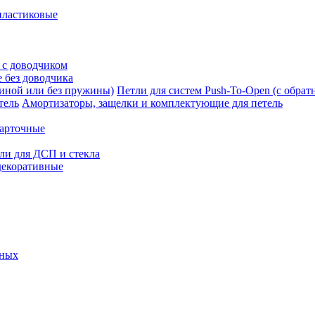
пластиковые
 с доводчиком
 без доводчика
Петли для систем Push-To-Open (с обра
Амортизаторы, защелки и комплектующие для петель
карточные
ли для ДСП и стекла
декоративные
ьных