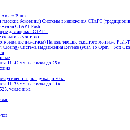
 Antaro Blum
Системы выдвижения СТАРТ (традиционны
ижения СТАРТ Push
щие для ящиков СТАРТ
 скрытого монтажа
Направляющие скрытого монтажа Push-T
Система выдвижения Reverse (Push-To-Open + Soft-Clos
ой
овые
, H=42 мм, нагрузка до 25 кг
жения
 усиленные, нагрузка до 30 кг
, H=35 мм, нагрузка до 20 кг
525, усиленные
овые
олов