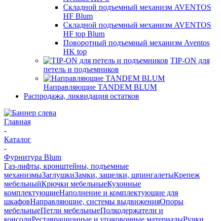
Складной подъемный механизм AVENTOS
HF Blum
Складной подъемный механизм AVENTOS
HF top Blum
Поворотный подъемный механизм Aventos
HK top
TIP-ON для
петель и подъемников
Направляющие TANDEM BLUM
Распродажа, ликвидация остатков
Главная
-
Каталог
-
Фурнитура Blum
Газ-лифты, кронштейны, подъемные
механизмы
Заглушки
Замки, защелки, шпингалеты
Крепеж
мебельный
Крючки мебельные
Кухонные
комплектующие
Наполнение и комплектующие для
шкафов
Направляющие, системы выдвижения
Опоры
мебельные
Петли мебельные
Полкодержатели и
консоли
Реставрационные и упаковочные материалы
Ручки