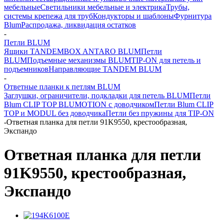
мебельные
Светильники мебельные и электрика
Трубы,
системы крепежа для труб
Кондукторы и шаблоны
Фурнитура
Blum
Распродажа, ликвидация остатков
-
Петли BLUM
Ящики TANDEMBOX ANTARO BLUM
Петли
BLUM
Подъемные механизмы BLUM
TIP-ON для петель и
подъемников
Направляющие TANDEM BLUM
-
Ответные планки к петлям BLUM
Заглушки, ограничители, подкладки для петель BLUM
Петли
Blum CLIP TOP BLUMOTION с доводчиком
Петли Blum CLIP
TOP и MODUL без доводчика
Петли без пружины для TIP-ON
-
Ответная планка для петли 91K9550, крестообразная,
Экспандо
Ответная планка для петли
91K9550, крестообразная,
Экспандо