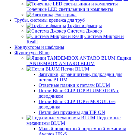
Точечные LED светильники и комплекты
Электрика
Трубы, системы крепежа для труб
Трубы и фланцы
Система Джокер
Система Микрон и
Realll
Кондукторы и шаблоны
Фурнитура Blum
Ящики
TANDEMBOX ANTARO BLUM
Петли BLUM
Заглушки, ограничители, подкладки для
петель BLUM
Ответные планки к петлям BLUM
Петли Blum CLIP TOP BLUMOTION с
доводчиком
Петли Blum CLIP TOP и MODUL без
доводчика
Петли без пружины для TIP-ON
Подъемные
механизмы BLUM
Малый поворотный подъемный механизм
Aventos HK-S