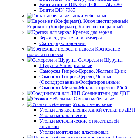
Винты потай DIN 965, ГОСТ 17475-80
Винты DIN 7985
Гайки мебельные
Евровинт (Конфирмат), Ключ шестигранный
Крепеж для зеркал
Зеркалодержатели, кляммеры
Скотч двухсторонний
Крепежные
полосы и навесы
Саморезы и Шурупы
Шурупы Универсальные
Саморезы Гипрок-Дерево, Желтый Цинк
Саморезы Гипрок-Дерево, Черные
(Оксидированные/Фосфатированные)
Саморезы Металл-Металл с прессшайбой
Соединители для ДВП
Стяжки мебельные
Уголки мебельные
Уголки для крепления задней стенки из ДВП
Уголки металлические
Уголки металлические с пластиковой
крышкой
Уголки монтажные пластиковые
Шурупы