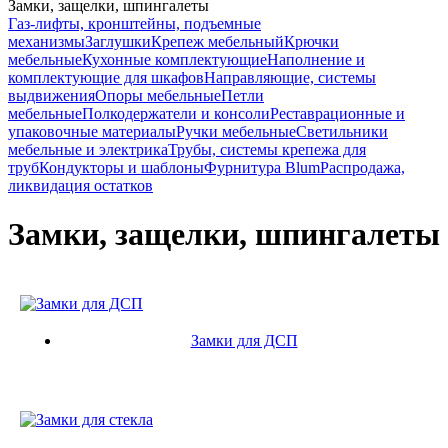
Замки, защелки, шпингалеты
Газ-лифты, кронштейны, подъемные
механизмы
Заглушки
Крепеж мебельный
Крючки
мебельные
Кухонные комплектующие
Наполнение и
комплектующие для шкафов
Направляющие, системы
выдвижения
Опоры мебельные
Петли
мебельные
Полкодержатели и консоли
Реставрационные и
упаковочные материалы
Ручки мебельные
Светильники
мебельные и электрика
Трубы, системы крепежа для
труб
Кондукторы и шаблоны
Фурнитура Blum
Распродажа,
ликвидация остатков
Замки, защелки, шпингалеты
Замки для ДСП