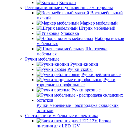
Консоли
Реставрационные и упаковочные материалы
Воск мебельный
мягкий
Маркер мебельный
Штрих мебельный
Упаковка
Наборы восков
мебельных
Шпатлевка
мебельная
Ручки мебельные
Ручки-кнопки
Ручки-скобы
Ручки рейлинговые
Ручки
торцевые и профильные
Ручки врезные
Ручки мебельные - распродажа складских
остатков
Светильники мебельные и электрика
Блоки
питания для LED 12V