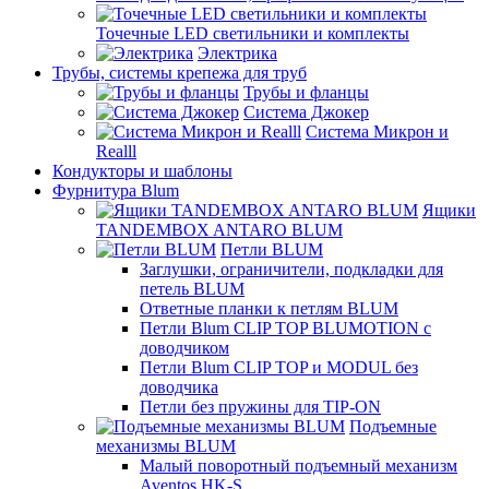
Точечные LED светильники и комплекты
Электрика
Трубы, системы крепежа для труб
Трубы и фланцы
Система Джокер
Система Микрон и
Realll
Кондукторы и шаблоны
Фурнитура Blum
Ящики
TANDEMBOX ANTARO BLUM
Петли BLUM
Заглушки, ограничители, подкладки для
петель BLUM
Ответные планки к петлям BLUM
Петли Blum CLIP TOP BLUMOTION с
доводчиком
Петли Blum CLIP TOP и MODUL без
доводчика
Петли без пружины для TIP-ON
Подъемные
механизмы BLUM
Малый поворотный подъемный механизм
Aventos HK-S