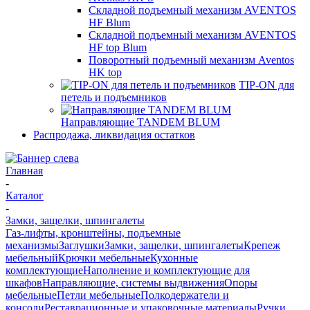
Складной подъемный механизм AVENTOS
HF Blum
Складной подъемный механизм AVENTOS
HF top Blum
Поворотный подъемный механизм Aventos
HK top
TIP-ON для
петель и подъемников
Направляющие TANDEM BLUM
Распродажа, ликвидация остатков
Главная
-
Каталог
-
Замки, защелки, шпингалеты
Газ-лифты, кронштейны, подъемные
механизмы
Заглушки
Замки, защелки, шпингалеты
Крепеж
мебельный
Крючки мебельные
Кухонные
комплектующие
Наполнение и комплектующие для
шкафов
Направляющие, системы выдвижения
Опоры
мебельные
Петли мебельные
Полкодержатели и
консоли
Реставрационные и упаковочные материалы
Ручки