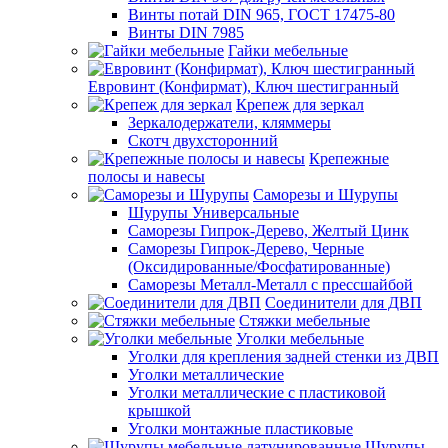
Винты потай DIN 965, ГОСТ 17475-80
Винты DIN 7985
Гайки мебельные
Евровинт (Конфирмат), Ключ шестигранный
Крепеж для зеркал
Зеркалодержатели, кляммеры
Скотч двухсторонний
Крепежные
полосы и навесы
Саморезы и Шурупы
Шурупы Универсальные
Саморезы Гипрок-Дерево, Желтый Цинк
Саморезы Гипрок-Дерево, Черные
(Оксидированные/Фосфатированные)
Саморезы Металл-Металл с прессшайбой
Соединители для ДВП
Стяжки мебельные
Уголки мебельные
Уголки для крепления задней стенки из ДВП
Уголки металлические
Уголки металлические с пластиковой
крышкой
Уголки монтажные пластиковые
Шурупы