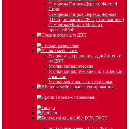
Саморезы Гипрок-Дерево, Желтый
Цинк
Саморезы Гипрок-Дерево, Черные
(Оксидированные/Фосфатированные)
Саморезы Металл-Металл с
прессшайбой
Соединители для
ДВП
Стяжки мебельные
Уголки мебельные
Уголки для крепления задней стенки
из ДВП
Уголки металлические
Уголки металлические с пластиковой
крышкой
Уголки монтажные пластиковые
Шурупы мебельные латунированные
Прочий
крепеж мебельный
Гвозди
Дюбели
Болты,
гайки, шайбы DIN, ГОСТ
Болты мебельные, ГОСТ 7801-81