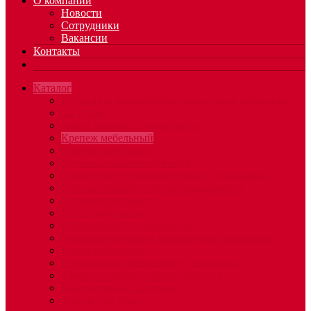
О компании
Новости
Сотрудники
Вакансии
Контакты
Каталог
Газ-лифты, кронштейны, подъемные механизмы
Заглушки
Замки, защелки, шпингалеты
Крепеж мебельный
Крючки мебельные
Кухонные комплектующие
Наполнение и комплектующие для шкафов
Направляющие, системы выдвижения
Опоры мебельные
Петли мебельные
Полкодержатели и консоли
Реставрационные и упаковочные материалы
Ручки мебельные
Светильники мебельные и электрика
Трубы, системы крепежа для труб
Кондукторы и шаблоны
Фурнитура Blum