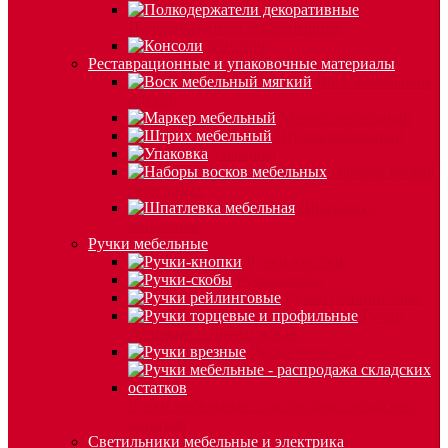
Полкодержатели декоративные
Консоли
Реставрационные и упаковочные материалы
Воск мебельный
мягкий
Маркер мебельный
Штрих мебельный
Упаковка
Наборы восков
мебельных
Шпатлевка
мебельная
Ручки мебельные
Ручки-кнопки
Ручки-скобы
Ручки рейлинговые
Ручки
торцевые и профильные
Ручки врезные
Ручки мебельные - распродажа складских
остатков
Светильники мебельные и электрика