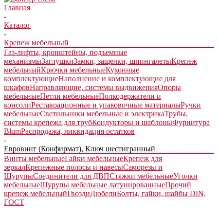
Главная
-
Каталог
-
Крепеж мебельный
Газ-лифты, кронштейны, подъемные
механизмы
Заглушки
Замки, защелки, шпингалеты
Крепеж
мебельный
Крючки мебельные
Кухонные
комплектующие
Наполнение и комплектующие для
шкафов
Направляющие, системы выдвижения
Опоры
мебельные
Петли мебельные
Полкодержатели и
консоли
Реставрационные и упаковочные материалы
Ручки
мебельные
Светильники мебельные и электрика
Трубы,
системы крепежа для труб
Кондукторы и шаблоны
Фурнитура
Blum
Распродажа, ликвидация остатков
-
Евровинт (Конфирмат), Ключ шестигранный
Винты мебельные
Гайки мебельные
Крепеж для
зеркал
Крепежные полосы и навесы
Саморезы и
Шурупы
Соединители для ДВП
Стяжки мебельные
Уголки
мебельные
Шурупы мебельные латунированные
Прочий
крепеж мебельный
Гвозди
Дюбели
Болты, гайки, шайбы DIN,
ГОСТ