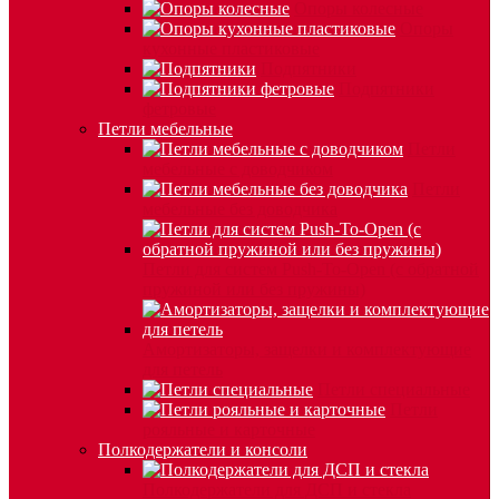
Опоры колесные
Опоры
кухонные пластиковые
Подпятники
Подпятники
фетровые
Петли мебельные
Петли
мебельные с доводчиком
Петли
мебельные без доводчика
Петли для систем Push-To-Open (с обратной
пружиной или без пружины)
Амортизаторы, защелки и комплектующие
для петель
Петли специальные
Петли
рояльные и карточные
Полкодержатели и консоли
Полкодержатели для ДСП и стекла