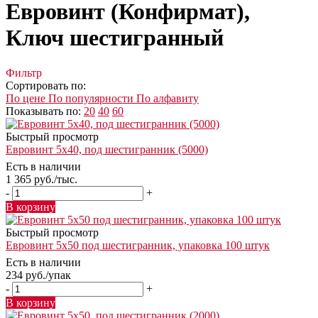
Евровинт (Конфирмат),
Ключ шестигранный
Фильтр
Сортировать по:
По цене
По популярности
По алфавиту
Показывать по:
20
40
60
Быстрый просмотр
Евровинт 5х40, под шестигранник (5000)
Есть в наличии
1 365
руб.
/тыс.
-
+
В корзину
Быстрый просмотр
Евровинт 5х50 под шестигранник, упаковка 100 штук
Есть в наличии
234
руб.
/упак
-
+
В корзину