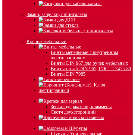
Заглушки для
кабель-канала
Замки, защелки, шпингалеты
Замки для ДСП
Замки для стекла
Защелки
мебельные, шпингалеты
Крепеж мебельный
Винты мебельные
Винты мебельные с внутренним
шестигранником
Винты DIN 967 для ручек мебельных
Винты потай DIN 965, ГОСТ 17475-80
Винты DIN 7985
Гайки мебельные
Евровинт (Конфирмат), Ключ шестигранный
Крепеж для зеркал
Зеркалодержатели, кляммеры
Скотч двухсторонний
Крепежные
полосы и навесы
Саморезы и Шурупы
Шурупы Универсальные