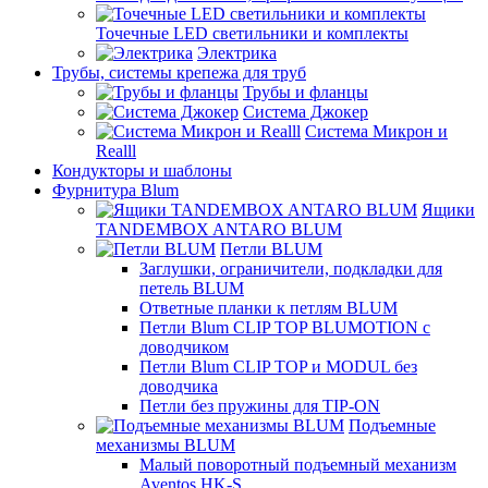
Точечные LED светильники и комплекты
Электрика
Трубы, системы крепежа для труб
Трубы и фланцы
Система Джокер
Система Микрон и
Realll
Кондукторы и шаблоны
Фурнитура Blum
Ящики
TANDEMBOX ANTARO BLUM
Петли BLUM
Заглушки, ограничители, подкладки для
петель BLUM
Ответные планки к петлям BLUM
Петли Blum CLIP TOP BLUMOTION с
доводчиком
Петли Blum CLIP TOP и MODUL без
доводчика
Петли без пружины для TIP-ON
Подъемные
механизмы BLUM
Малый поворотный подъемный механизм
Aventos HK-S