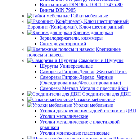
Винты потай DIN 965, ГОСТ 17475-80
Винты DIN 7985
Гайки мебельные
Евровинт (Конфирмат), Ключ шестигранный
Крепеж для зеркал
Зеркалодержатели, кляммеры
Скотч двухсторонний
Крепежные
полосы и навесы
Саморезы и Шурупы
Шурупы Универсальные
Саморезы Гипрок-Дерево, Желтый Цинк
Саморезы Гипрок-Дерево, Черные
(Оксидированные/Фосфатированные)
Саморезы Металл-Металл с прессшайбой
Соединители для ДВП
Стяжки мебельные
Уголки мебельные
Уголки для крепления задней стенки из ДВП
Уголки металлические
Уголки металлические с пластиковой
крышкой
Уголки монтажные пластиковые
Шурупы