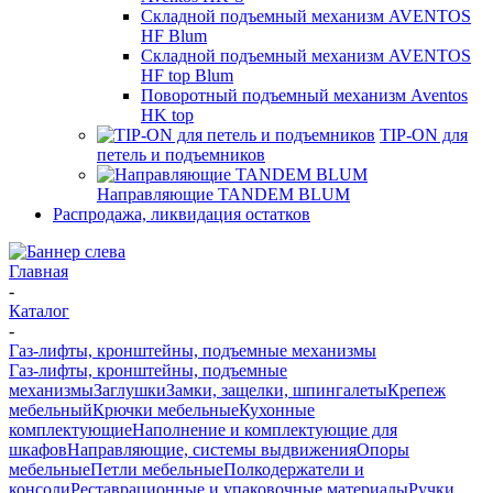
Складной подъемный механизм AVENTOS
HF Blum
Складной подъемный механизм AVENTOS
HF top Blum
Поворотный подъемный механизм Aventos
HK top
TIP-ON для
петель и подъемников
Направляющие TANDEM BLUM
Распродажа, ликвидация остатков
Главная
-
Каталог
-
Газ-лифты, кронштейны, подъемные механизмы
Газ-лифты, кронштейны, подъемные
механизмы
Заглушки
Замки, защелки, шпингалеты
Крепеж
мебельный
Крючки мебельные
Кухонные
комплектующие
Наполнение и комплектующие для
шкафов
Направляющие, системы выдвижения
Опоры
мебельные
Петли мебельные
Полкодержатели и
консоли
Реставрационные и упаковочные материалы
Ручки