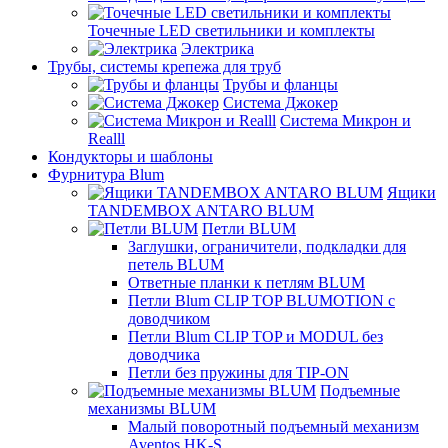
Точечные LED светильники и комплекты
Электрика
Трубы, системы крепежа для труб
Трубы и фланцы
Система Джокер
Система Микрон и
Realll
Кондукторы и шаблоны
Фурнитура Blum
Ящики
TANDEMBOX ANTARO BLUM
Петли BLUM
Заглушки, ограничители, подкладки для
петель BLUM
Ответные планки к петлям BLUM
Петли Blum CLIP TOP BLUMOTION с
доводчиком
Петли Blum CLIP TOP и MODUL без
доводчика
Петли без пружины для TIP-ON
Подъемные
механизмы BLUM
Малый поворотный подъемный механизм
Aventos HK-S