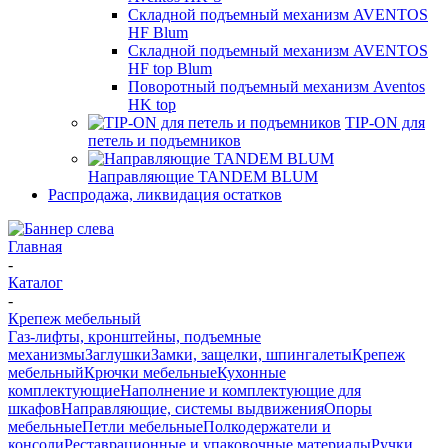
Складной подъемный механизм AVENTOS
HF Blum
Складной подъемный механизм AVENTOS
HF top Blum
Поворотный подъемный механизм Aventos
HK top
TIP-ON для
петель и подъемников
Направляющие TANDEM BLUM
Распродажа, ликвидация остатков
Главная
-
Каталог
-
Крепеж мебельный
Газ-лифты, кронштейны, подъемные
механизмы
Заглушки
Замки, защелки, шпингалеты
Крепеж
мебельный
Крючки мебельные
Кухонные
комплектующие
Наполнение и комплектующие для
шкафов
Направляющие, системы выдвижения
Опоры
мебельные
Петли мебельные
Полкодержатели и
консоли
Реставрационные и упаковочные материалы
Ручки