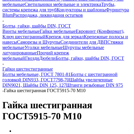
мебельные
Светильники мебельные и электрика
Трубы,
системы крепежа для труб
Кондукторы и шаблоны
Фурнитура
Blum
Распродажа, ликвидация остатков
-
Болты, гайки, шайбы DIN, ГОСТ
Винты мебельные
Гайки мебельные
Евровинт (Конфирмат),
Ключ шестигранный
Крепеж для зеркал
Крепежные полосы и
навесы
Саморезы и Шурупы
Соединители для ДВП
Стяжки
мебельные
Уголки мебельные
Шурупы мебельные
латунированные
Прочий крепеж
мебельный
Гвозди
Дюбели
Болты, гайки, шайбы DIN, ГОСТ
-
Гайки шестистигранные
Болты мебельные, ГОСТ 7801-81
Болты с шестигранной
головкой DIN933, ГОСТ7798-70
Шайбы увеличенные
DIN9021, Шайбы DIN 125, 127
Штанги резьбовые DIN 975
-
Гайка шестигранная ГОСТ5915-70 М10
Гайка шестигранная
ГОСТ5915-70 М10