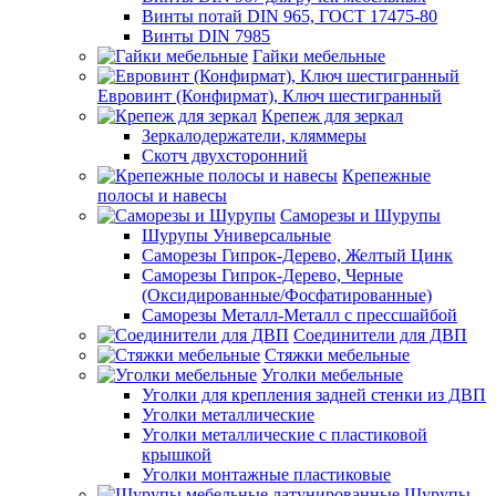
Винты потай DIN 965, ГОСТ 17475-80
Винты DIN 7985
Гайки мебельные
Евровинт (Конфирмат), Ключ шестигранный
Крепеж для зеркал
Зеркалодержатели, кляммеры
Скотч двухсторонний
Крепежные
полосы и навесы
Саморезы и Шурупы
Шурупы Универсальные
Саморезы Гипрок-Дерево, Желтый Цинк
Саморезы Гипрок-Дерево, Черные
(Оксидированные/Фосфатированные)
Саморезы Металл-Металл с прессшайбой
Соединители для ДВП
Стяжки мебельные
Уголки мебельные
Уголки для крепления задней стенки из ДВП
Уголки металлические
Уголки металлические с пластиковой
крышкой
Уголки монтажные пластиковые
Шурупы