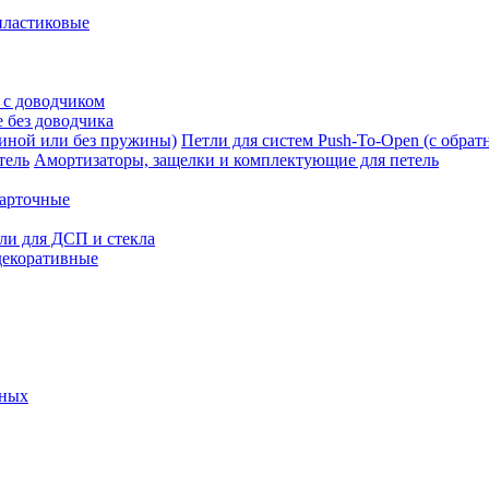
пластиковые
 с доводчиком
 без доводчика
Петли для систем Push-To-Open (с обра
Амортизаторы, защелки и комплектующие для петель
карточные
ли для ДСП и стекла
декоративные
ьных