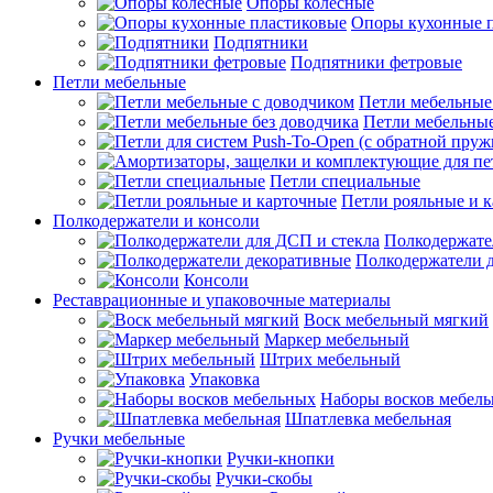
Опоры колесные
Опоры кухонные 
Подпятники
Подпятники фетровые
Петли мебельные
Петли мебельные
Петли мебельные
Петли специальные
Петли рояльные и 
Полкодержатели и консоли
Полкодержате
Полкодержатели 
Консоли
Реставрационные и упаковочные материалы
Воск мебельный мягкий
Маркер мебельный
Штрих мебельный
Упаковка
Наборы восков мебел
Шпатлевка мебельная
Ручки мебельные
Ручки-кнопки
Ручки-скобы