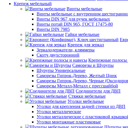
Крепеж мебельный
Винты мебельные
Винты мебельные с внутренним шестигранни
Винты DIN 967 для ручек мебельных
Винты потай DIN 965, ГОСТ 17475-80
Винты DIN 7985
Гайки мебельные
Евр
Крепеж для зеркал
Зеркалодержатели, кляммеры
Скотч двухсторонний
Крепежные полосы 
Саморезы и Шурупы
Шурупы Универсальные
Саморезы Гипрок-Дерево, Желтый Цинк
Саморезы Гипрок-Дерево, Черные (Оксидиро
Саморезы Металл-Металл с прессшайбой
Соединители для ДВП
Стяжки мебельные
Уголки мебельные
Уголки для крепления задней стенки из ДВП
Уголки металлические
Уголки металлические с пластиковой крышко
Уголки монтажные пластиковые
Шурупы меб