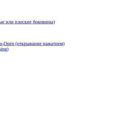
е или плоские боковины)
o-Open (открывание нажатием)
ing)