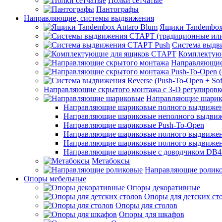
Полки сетчатые
Пантографы
Направляющие, системы выдвижения
Ящики Tandembox
Система выдв
Комплектую
Направляющие
Направляющие скрытого монтажа с 3-D регулировк
Направляющие шарик
Направляющие шариковые полного выдвижения
Направляющие шариковые неполного выдви
Направляющие шариковые Push-To-Open
Направляющие шариковые полного выдвижения
Направляющие шариковые полного выдвижения
Направляющие шариковые с доводчиком DB4
Метабоксы
Направляющие ролик
Опоры мебельные
Опоры декоративные
Опоры для детских ст
Опоры для столов
Опоры для шкафов