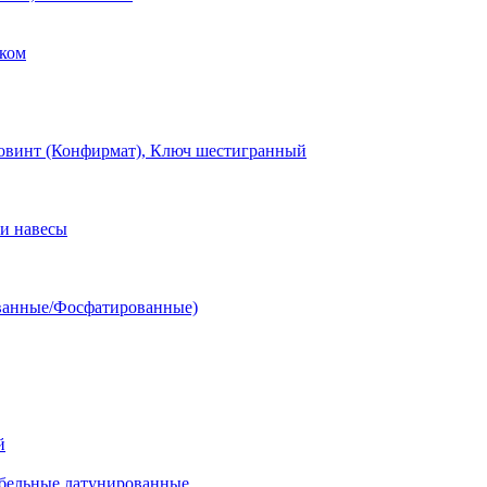
ком
овинт (Конфирмат), Ключ шестигранный
и навесы
ванные/Фосфатированные)
й
ельные латунированные