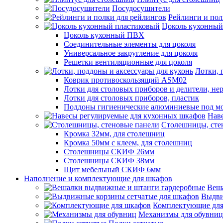
Посудосушители
Рейлинги и пол
Цоколь кухонный
Цоколь кухонный ПВХ
Соединительные элементы для цоколя
Универсальное закругление для цоколя
Решетки вентиляционные для цоколя
Лотки, 
Коврик противоскользящий ASM02
Лотки для столовых приборов и делители, не
Лотки для столовых приборов, пластик
Поддоны гигиенические алюминиевые под м
Нав
Столешницы, сте
Кромка 32мм, для столешниц
Кромка 50мм с клеем, для столешниц
Столешницы СКИФ 26мм
Столешницы СКИФ 38мм
Щит мебельный СКИФ 6мм
Наполнение и комплектующие для шкафов
Веш
Выдви
Комплектующие для
Механизмы для обувниц