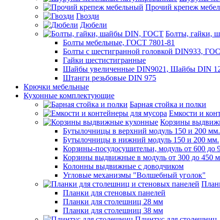
Прочий крепеж мебе
Гвозди
Дюбели
Болты, гайки, 
Болты мебельные, ГОСТ 7801-81
Болты с шестигранной головкой DIN933, ГО
Гайки шестистигранные
Шайбы увеличенные DIN9021, Шайбы DIN 12
Штанги резьбовые DIN 975
Крючки мебельные
Кухонные комплектующие
Барная стойка и полки
Емкости и кон
Корзины выдвиж
Бутылочницы в верхний модуль 150 и 200 мм.
Бутылочницы в нижний модуль 150 и 200 мм.
Корзины-посудосушительи, модуль от 600 до 
Корзины выдвижные в модуль от 300 до 450 
Колонны выдвижные с доводчиком
Угловые механизмы "Волшебный уголок"
План
Планки для стеновых панелей
Планки для столешниц 28 мм
Планки для столешниц 38 мм
Плинтус для столешниц