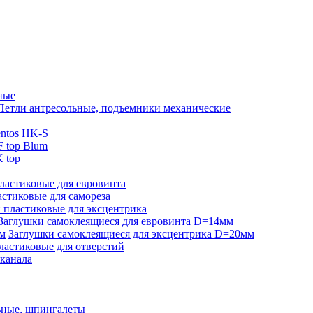
ные
Петли антресольные, подъемники механические
ntos HK-S
 top Blum
 top
ластиковые для евровинта
стиковые для самореза
 пластиковые для эксцентрика
Заглушки самоклеящиеся для евровинта D=14мм
Заглушки самоклеящиеся для эксцентрика D=20мм
ластиковые для отверстий
-канала
ьные, шпингалеты