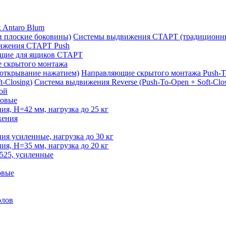
 Antaro Blum
Системы выдвижения СТАРТ (традиционны
ижения СТАРТ Push
щие для ящиков СТАРТ
 скрытого монтажа
Направляющие скрытого монтажа Push-T
Система выдвижения Reverse (Push-To-Open + Soft-Clos
ой
овые
, H=42 мм, нагрузка до 25 кг
жения
 усиленные, нагрузка до 30 кг
, H=35 мм, нагрузка до 20 кг
525, усиленные
овые
олов