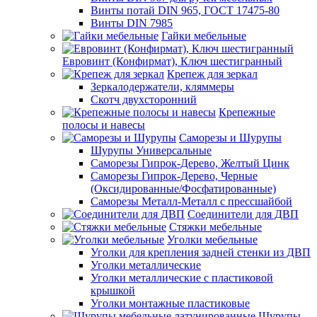
Винты потай DIN 965, ГОСТ 17475-80
Винты DIN 7985
Гайки мебельные
Евровинт (Конфирмат), Ключ шестигранный
Крепеж для зеркал
Зеркалодержатели, кляммеры
Скотч двухсторонний
Крепежные
полосы и навесы
Саморезы и Шурупы
Шурупы Универсальные
Саморезы Гипрок-Дерево, Желтый Цинк
Саморезы Гипрок-Дерево, Черные
(Оксидированные/Фосфатированные)
Саморезы Металл-Металл с прессшайбой
Соединители для ДВП
Стяжки мебельные
Уголки мебельные
Уголки для крепления задней стенки из ДВП
Уголки металлические
Уголки металлические с пластиковой
крышкой
Уголки монтажные пластиковые
Шурупы