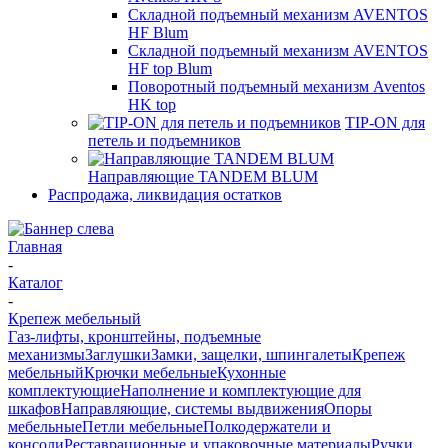
Складной подъемный механизм AVENTOS
HF Blum
Складной подъемный механизм AVENTOS
HF top Blum
Поворотный подъемный механизм Aventos
HK top
TIP-ON для
петель и подъемников
Направляющие TANDEM BLUM
Распродажа, ликвидация остатков
Главная
-
Каталог
-
Крепеж мебельный
Газ-лифты, кронштейны, подъемные
механизмы
Заглушки
Замки, защелки, шпингалеты
Крепеж
мебельный
Крючки мебельные
Кухонные
комплектующие
Наполнение и комплектующие для
шкафов
Направляющие, системы выдвижения
Опоры
мебельные
Петли мебельные
Полкодержатели и
консоли
Реставрационные и упаковочные материалы
Ручки