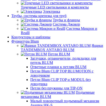
Точечные LED светильники и комплекты
Электрика
Трубы, системы крепежа для труб
Трубы и фланцы
Система Джокер
Система Микрон и
Realll
Кондукторы и шаблоны
Фурнитура Blum
Ящики
TANDEMBOX ANTARO BLUM
Петли BLUM
Заглушки, ограничители, подкладки для
петель BLUM
Ответные планки к петлям BLUM
Петли Blum CLIP TOP BLUMOTION с
доводчиком
Петли Blum CLIP TOP и MODUL без
доводчика
Петли без пружины для TIP-ON
Подъемные
механизмы BLUM
Малый поворотный подъемный механизм
Aventos HK-S