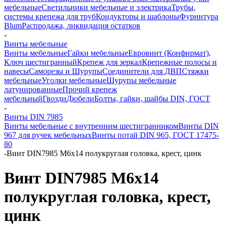
мебельные
Светильники мебельные и электрика
Трубы,
системы крепежа для труб
Кондукторы и шаблоны
Фурнитура
Blum
Распродажа, ликвидация остатков
-
Винты мебельные
Винты мебельные
Гайки мебельные
Евровинт (Конфирмат),
Ключ шестигранный
Крепеж для зеркал
Крепежные полосы и
навесы
Саморезы и Шурупы
Соединители для ДВП
Стяжки
мебельные
Уголки мебельные
Шурупы мебельные
латунированные
Прочий крепеж
мебельный
Гвозди
Дюбели
Болты, гайки, шайбы DIN, ГОСТ
-
Винты DIN 7985
Винты мебельные с внутренним шестигранником
Винты DIN
967 для ручек мебельных
Винты потай DIN 965, ГОСТ 17475-
80
-
Винт DIN7985 М6х14 полукруглая головка, крест, цинк
Винт DIN7985 М6х14
полукруглая головка, крест,
цинк