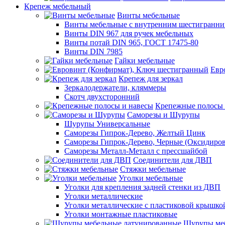
Крепеж мебельный
Винты мебельные
Винты мебельные с внутренним шестигранни
Винты DIN 967 для ручек мебельных
Винты потай DIN 965, ГОСТ 17475-80
Винты DIN 7985
Гайки мебельные
Евр
Крепеж для зеркал
Зеркалодержатели, кляммеры
Скотч двухсторонний
Крепежные полосы 
Саморезы и Шурупы
Шурупы Универсальные
Саморезы Гипрок-Дерево, Желтый Цинк
Саморезы Гипрок-Дерево, Черные (Оксидиро
Саморезы Металл-Металл с прессшайбой
Соединители для ДВП
Стяжки мебельные
Уголки мебельные
Уголки для крепления задней стенки из ДВП
Уголки металлические
Уголки металлические с пластиковой крышко
Уголки монтажные пластиковые
Шурупы меб