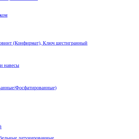
ком
овинт (Конфирмат), Ключ шестигранный
и навесы
ванные/Фосфатированные)
й
ельные латунированные