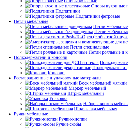
Опоры колесные
Опоры кухонные 
Подпятники
Подпятники фетровые
Петли мебельные
Петли мебельные
Петли мебельные
Петли специальные
Петли рояльные и 
Полкодержатели и консоли
Полкодержате
Полкодержатели 
Консоли
Реставрационные и упаковочные материалы
Воск мебельный мягкий
Маркер мебельный
Штрих мебельный
Упаковка
Наборы восков мебел
Шпатлевка мебельная
Ручки мебельные
Ручки-кнопки
Ручки-скобы