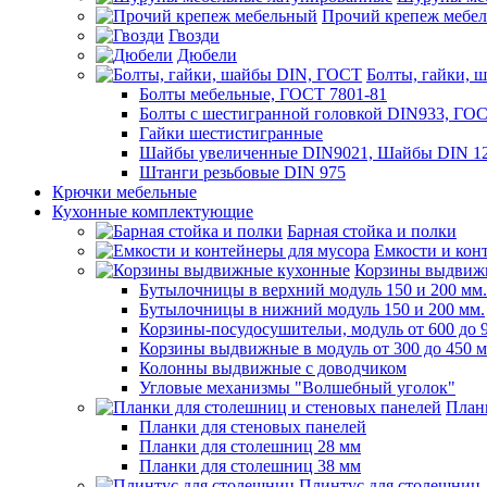
Прочий крепеж мебе
Гвозди
Дюбели
Болты, гайки, 
Болты мебельные, ГОСТ 7801-81
Болты с шестигранной головкой DIN933, ГО
Гайки шестистигранные
Шайбы увеличенные DIN9021, Шайбы DIN 12
Штанги резьбовые DIN 975
Крючки мебельные
Кухонные комплектующие
Барная стойка и полки
Емкости и кон
Корзины выдвиж
Бутылочницы в верхний модуль 150 и 200 мм.
Бутылочницы в нижний модуль 150 и 200 мм.
Корзины-посудосушительи, модуль от 600 до 
Корзины выдвижные в модуль от 300 до 450 
Колонны выдвижные с доводчиком
Угловые механизмы "Волшебный уголок"
План
Планки для стеновых панелей
Планки для столешниц 28 мм
Планки для столешниц 38 мм
Плинтус для столешниц