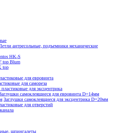
ные
Петли антресольные, подъемники механические
ntos HK-S
 top Blum
 top
ластиковые для евровинта
стиковые для самореза
 пластиковые для эксцентрика
Заглушки самоклеящиеся для евровинта D=14мм
Заглушки самоклеящиеся для эксцентрика D=20мм
ластиковые для отверстий
-канала
ьные, шпингалеты