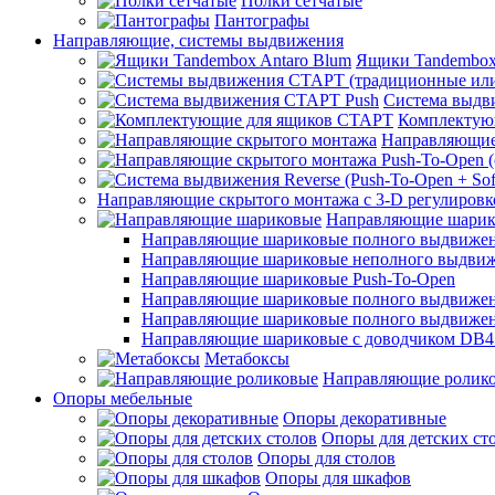
Полки сетчатые
Пантографы
Направляющие, системы выдвижения
Ящики Tandembox
Система выдв
Комплектую
Направляющие
Направляющие скрытого монтажа с 3-D регулировк
Направляющие шарик
Направляющие шариковые полного выдвижения
Направляющие шариковые неполного выдви
Направляющие шариковые Push-To-Open
Направляющие шариковые полного выдвижения
Направляющие шариковые полного выдвижения
Направляющие шариковые с доводчиком DB4
Метабоксы
Направляющие ролик
Опоры мебельные
Опоры декоративные
Опоры для детских ст
Опоры для столов
Опоры для шкафов