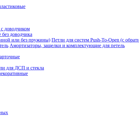
пластиковые
 с доводчиком
 без доводчика
Петли для систем Push-To-Open (с обра
Амортизаторы, защелки и комплектующие для петель
карточные
ли для ДСП и стекла
декоративные
ьных