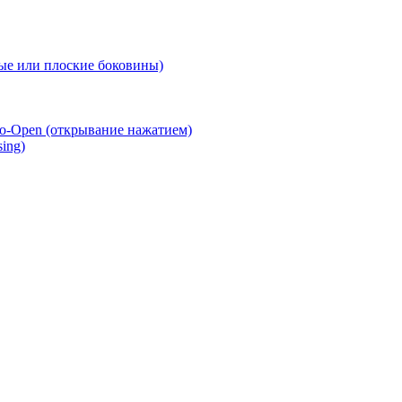
е или плоские боковины)
o-Open (открывание нажатием)
ing)