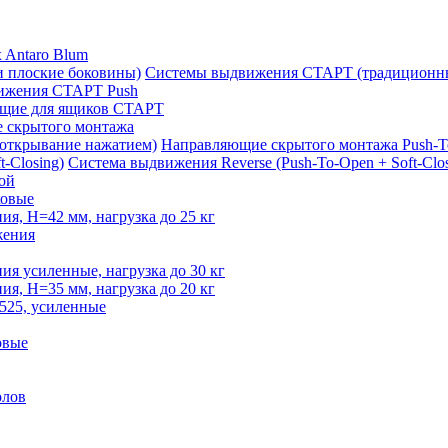
 Antaro Blum
Системы выдвижения СТАРТ (традиционны
ижения СТАРТ Push
щие для ящиков СТАРТ
 скрытого монтажа
Направляющие скрытого монтажа Push-T
Система выдвижения Reverse (Push-To-Open + Soft-Clos
ой
овые
, H=42 мм, нагрузка до 25 кг
жения
 усиленные, нагрузка до 30 кг
, H=35 мм, нагрузка до 20 кг
525, усиленные
овые
олов