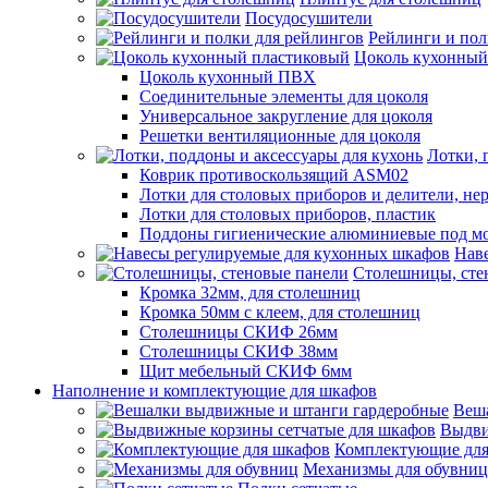
Посудосушители
Рейлинги и пол
Цоколь кухонный
Цоколь кухонный ПВХ
Соединительные элементы для цоколя
Универсальное закругление для цоколя
Решетки вентиляционные для цоколя
Лотки, 
Коврик противоскользящий ASM02
Лотки для столовых приборов и делители, не
Лотки для столовых приборов, пластик
Поддоны гигиенические алюминиевые под м
Нав
Столешницы, сте
Кромка 32мм, для столешниц
Кромка 50мм с клеем, для столешниц
Столешницы СКИФ 26мм
Столешницы СКИФ 38мм
Щит мебельный СКИФ 6мм
Наполнение и комплектующие для шкафов
Веш
Выдви
Комплектующие для
Механизмы для обувниц