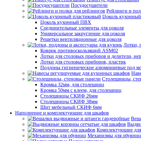
Посудосушители
Рейлинги и пол
Цоколь кухонный
Цоколь кухонный ПВХ
Соединительные элементы для цоколя
Универсальное закругление для цоколя
Решетки вентиляционные для цоколя
Лотки, 
Коврик противоскользящий ASM02
Лотки для столовых приборов и делители, не
Лотки для столовых приборов, пластик
Поддоны гигиенические алюминиевые под м
Нав
Столешницы, сте
Кромка 32мм, для столешниц
Кромка 50мм с клеем, для столешниц
Столешницы СКИФ 26мм
Столешницы СКИФ 38мм
Щит мебельный СКИФ 6мм
Наполнение и комплектующие для шкафов
Веш
Выдви
Комплектующие для
Механизмы для обувниц