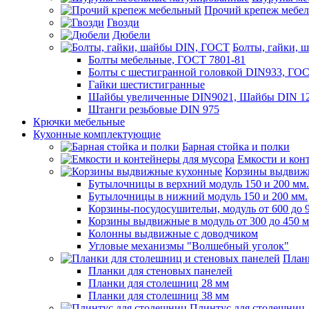
Прочий крепеж мебе
Гвозди
Дюбели
Болты, гайки, 
Болты мебельные, ГОСТ 7801-81
Болты с шестигранной головкой DIN933, ГО
Гайки шестистигранные
Шайбы увеличенные DIN9021, Шайбы DIN 12
Штанги резьбовые DIN 975
Крючки мебельные
Кухонные комплектующие
Барная стойка и полки
Емкости и кон
Корзины выдвиж
Бутылочницы в верхний модуль 150 и 200 мм.
Бутылочницы в нижний модуль 150 и 200 мм.
Корзины-посудосушительи, модуль от 600 до 
Корзины выдвижные в модуль от 300 до 450 
Колонны выдвижные с доводчиком
Угловые механизмы "Волшебный уголок"
План
Планки для стеновых панелей
Планки для столешниц 28 мм
Планки для столешниц 38 мм
Плинтус для столешниц