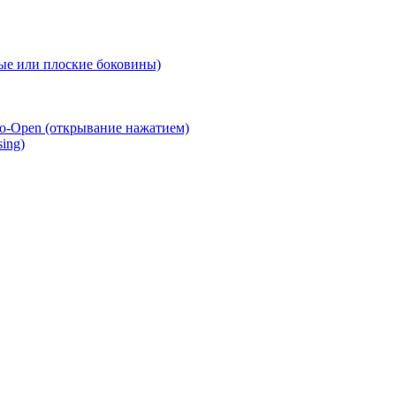
е или плоские боковины)
o-Open (открывание нажатием)
ing)