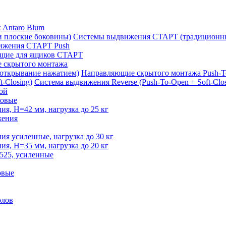
 Antaro Blum
Системы выдвижения СТАРТ (традиционны
ижения СТАРТ Push
щие для ящиков СТАРТ
 скрытого монтажа
Направляющие скрытого монтажа Push-T
Система выдвижения Reverse (Push-To-Open + Soft-Clos
ой
овые
, H=42 мм, нагрузка до 25 кг
жения
 усиленные, нагрузка до 30 кг
, H=35 мм, нагрузка до 20 кг
525, усиленные
овые
олов