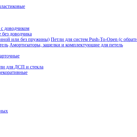
пластиковые
 с доводчиком
 без доводчика
Петли для систем Push-To-Open (с обра
Амортизаторы, защелки и комплектующие для петель
карточные
ли для ДСП и стекла
декоративные
ьных