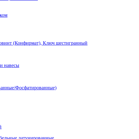
ком
овинт (Конфирмат), Ключ шестигранный
и навесы
ванные/Фосфатированные)
й
ельные латунированные