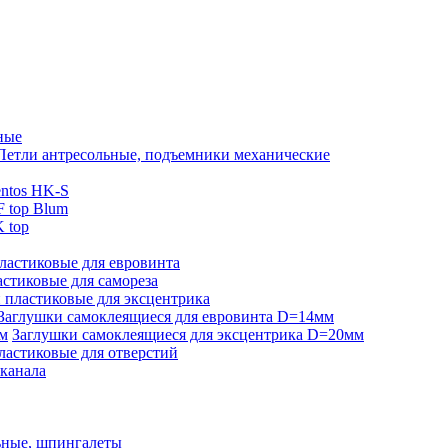
ные
Петли антресольные, подъемники механические
ntos HK-S
 top Blum
 top
ластиковые для евровинта
стиковые для самореза
 пластиковые для эксцентрика
Заглушки самоклеящиеся для евровинта D=14мм
Заглушки самоклеящиеся для эксцентрика D=20мм
ластиковые для отверстий
-канала
ьные, шпингалеты