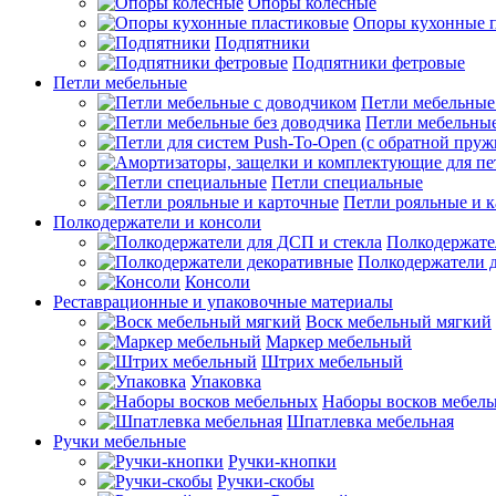
Опоры колесные
Опоры кухонные 
Подпятники
Подпятники фетровые
Петли мебельные
Петли мебельные
Петли мебельные
Петли специальные
Петли рояльные и 
Полкодержатели и консоли
Полкодержате
Полкодержатели 
Консоли
Реставрационные и упаковочные материалы
Воск мебельный мягкий
Маркер мебельный
Штрих мебельный
Упаковка
Наборы восков мебел
Шпатлевка мебельная
Ручки мебельные
Ручки-кнопки
Ручки-скобы