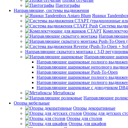
Полки сетчатые
Пантографы
Направляющие, системы выдвижения
Ящики Tandembox
Система выдв
Комплектую
Направляющие
Направляющие скрытого монтажа с 3-D регулировк
Направляющие шарик
Направляющие шариковые полного выдвижения
Направляющие шариковые неполного выдви
Направляющие шариковые Push-To-Open
Направляющие шариковые полного выдвижения
Направляющие шариковые полного выдвижения
Направляющие шариковые с доводчиком DB4
Метабоксы
Направляющие ролик
Опоры мебельные
Опоры декоративные
Опоры для детских ст
Опоры для столов
Опоры для шкафов