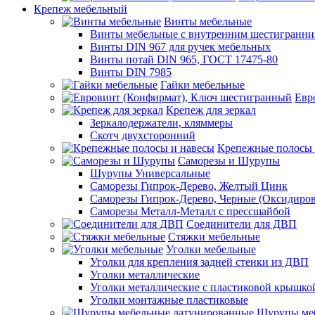
Крепеж мебельный
Винты мебельные
Винты мебельные с внутренним шестигранни
Винты DIN 967 для ручек мебельных
Винты потай DIN 965, ГОСТ 17475-80
Винты DIN 7985
Гайки мебельные
Евр
Крепеж для зеркал
Зеркалодержатели, кляммеры
Скотч двухсторонний
Крепежные полосы 
Саморезы и Шурупы
Шурупы Универсальные
Саморезы Гипрок-Дерево, Желтый Цинк
Саморезы Гипрок-Дерево, Черные (Оксидиро
Саморезы Металл-Металл с прессшайбой
Соединители для ДВП
Стяжки мебельные
Уголки мебельные
Уголки для крепления задней стенки из ДВП
Уголки металлические
Уголки металлические с пластиковой крышко
Уголки монтажные пластиковые
Шурупы меб