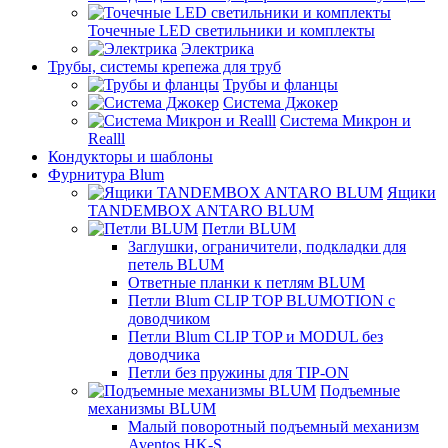
Точечные LED светильники и комплекты
Электрика
Трубы, системы крепежа для труб
Трубы и фланцы
Система Джокер
Система Микрон и
Realll
Кондукторы и шаблоны
Фурнитура Blum
Ящики
TANDEMBOX ANTARO BLUM
Петли BLUM
Заглушки, ограничители, подкладки для
петель BLUM
Ответные планки к петлям BLUM
Петли Blum CLIP TOP BLUMOTION с
доводчиком
Петли Blum CLIP TOP и MODUL без
доводчика
Петли без пружины для TIP-ON
Подъемные
механизмы BLUM
Малый поворотный подъемный механизм
Aventos HK-S