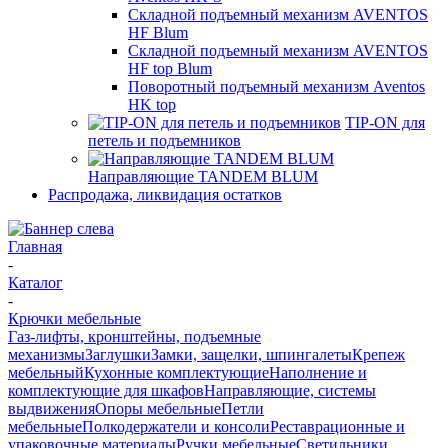
Складной подъемный механизм AVENTOS
HF Blum
Складной подъемный механизм AVENTOS
HF top Blum
Поворотный подъемный механизм Aventos
HK top
TIP-ON для
петель и подъемников
Направляющие TANDEM BLUM
Распродажа, ликвидация остатков
Главная
-
Каталог
-
Крючки мебельные
Газ-лифты, кронштейны, подъемные
механизмы
Заглушки
Замки, защелки, шпингалеты
Крепеж
мебельный
Кухонные комплектующие
Наполнение и
комплектующие для шкафов
Направляющие, системы
выдвижения
Опоры мебельные
Петли
мебельные
Полкодержатели и консоли
Реставрационные и
упаковочные материалы
Ручки мебельные
Светильники