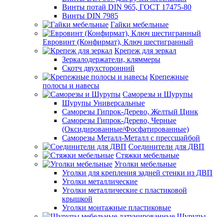
Винты потай DIN 965, ГОСТ 17475-80
Винты DIN 7985
Гайки мебельные
Евровинт (Конфирмат), Ключ шестигранный
Крепеж для зеркал
Зеркалодержатели, кляммеры
Скотч двухсторонний
Крепежные
полосы и навесы
Саморезы и Шурупы
Шурупы Универсальные
Саморезы Гипрок-Дерево, Желтый Цинк
Саморезы Гипрок-Дерево, Черные
(Оксидированные/Фосфатированные)
Саморезы Металл-Металл с прессшайбой
Соединители для ДВП
Стяжки мебельные
Уголки мебельные
Уголки для крепления задней стенки из ДВП
Уголки металлические
Уголки металлические с пластиковой
крышкой
Уголки монтажные пластиковые
Шурупы