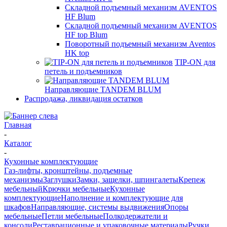
Складной подъемный механизм AVENTOS
HF Blum
Складной подъемный механизм AVENTOS
HF top Blum
Поворотный подъемный механизм Aventos
HK top
TIP-ON для
петель и подъемников
Направляющие TANDEM BLUM
Распродажа, ликвидация остатков
Главная
-
Каталог
-
Кухонные комплектующие
Газ-лифты, кронштейны, подъемные
механизмы
Заглушки
Замки, защелки, шпингалеты
Крепеж
мебельный
Крючки мебельные
Кухонные
комплектующие
Наполнение и комплектующие для
шкафов
Направляющие, системы выдвижения
Опоры
мебельные
Петли мебельные
Полкодержатели и
консоли
Реставрационные и упаковочные материалы
Ручки