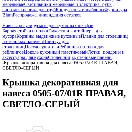
мебельные
Светильники мебельные и электрика
Трубы,
системы крепежа для труб
Кондукторы и шаблоны
Фурнитура
Blum
Распродажа, ликвидация остатков
-
Навесы регулируемые для кухонных шкафов
Барная стойка и полки
Емкости и контейнеры для
мусора
Корзины выдвижные кухонные
Планки для столешниц
и стеновых панелей
Плинтус для
столешниц
Посудосушители
Рейлинги и полки для
рейлингов
Цоколь кухонный пластиковый
Лотки, поддоны и
аксессуары для кухонь
Столешницы, стеновые панели
-
Крышка декоративная для навеса 0505-07/01R ПРАВАЯ,
СВЕТЛО-СЕРЫЙ
Крышка декоративная для
навеса 0505-07/01R ПРАВАЯ,
СВЕТЛО-СЕРЫЙ