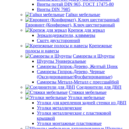
Винты потай DIN 965, ГОСТ 17475-80
Винты DIN 7985
Гайки мебельные
Евровинт (Конфирмат), Ключ шестигранный
Крепеж для зеркал
Зеркалодержатели, кляммеры
Скотч двухсторонний
Крепежные
полосы и навесы
Саморезы и Шурупы
Шурупы Универсальные
Саморезы Гипрок-Дерево, Желтый Цинк
Саморезы Гипрок-Дерево, Черные
(Оксидированные/Фосфатированные)
Саморезы Металл-Металл с прессшайбой
Соединители для ДВП
Стяжки мебельные
Уголки мебельные
Уголки для крепления задней стенки из ДВП
Уголки металлические
Уголки металлические с пластиковой
крышкой
Уголки монтажные пластиковые
Шурупы