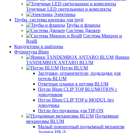
Точечные LED светильники и комплекты
Электрика
Трубы, системы крепежа для труб
Трубы и фланцы
Система Джокер
Система Микрон и
Realll
Кондукторы и шаблоны
Фурнитура Blum
Ящики
TANDEMBOX ANTARO BLUM
Петли BLUM
Заглушки, ограничители, подкладки для
петель BLUM
Ответные планки к петлям BLUM
Петли Blum CLIP TOP BLUMOTION с
доводчиком
Петли Blum CLIP TOP и MODUL без
доводчика
Петли без пружины для TIP-ON
Подъемные
механизмы BLUM
Малый поворотный подъемный механизм
Aventos HK-S