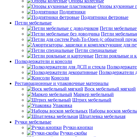
Опоры колесные
Опоры кухонные 
Подпятники
Подпятники фетровые
Петли мебельные
Петли мебельные
Петли мебельные
Петли специальные
Петли рояльные и 
Полкодержатели и консоли
Полкодержате
Полкодержатели 
Консоли
Реставрационные и упаковочные материалы
Воск мебельный мягкий
Маркер мебельный
Штрих мебельный
Упаковка
Наборы восков мебел
Шпатлевка мебельная
Ручки мебельные
Ручки-кнопки
Ручки-скобы