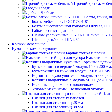
Прочий крепеж мебе
Гвозди
Дюбели
Болты, гайки, 
Болты мебельные, ГОСТ 7801-81
Болты с шестигранной головкой DIN933, ГО
Гайки шестистигранные
Шайбы увеличенные DIN9021, Шайбы DIN 12
Штанги резьбовые DIN 975
Крючки мебельные
Кухонные комплектующие
Барная стойка и полки
Емкости и кон
Корзины выдвиж
Бутылочницы в верхний модуль 150 и 200 мм.
Бутылочницы в нижний модуль 150 и 200 мм.
Корзины-посудосушительи, модуль от 600 до 
Корзины выдвижные в модуль от 300 до 450 
Колонны выдвижные с доводчиком
Угловые механизмы "Волшебный уголок"
План
Планки для стеновых панелей
Планки для столешниц 28 мм
Планки для столешниц 38 мм
Плинтус для столешниц