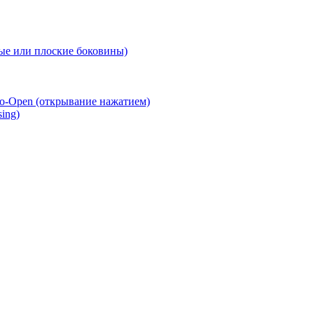
е или плоские боковины)
o-Open (открывание нажатием)
ing)