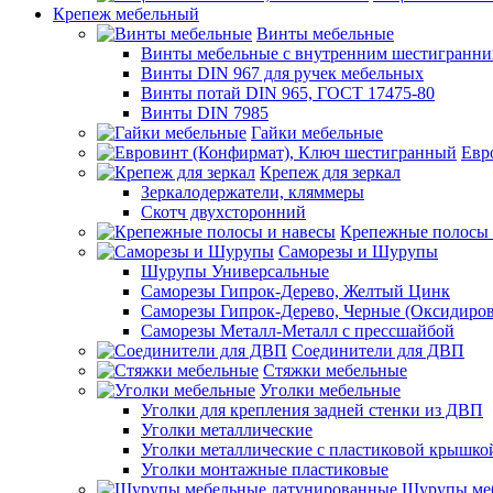
Крепеж мебельный
Винты мебельные
Винты мебельные с внутренним шестигранни
Винты DIN 967 для ручек мебельных
Винты потай DIN 965, ГОСТ 17475-80
Винты DIN 7985
Гайки мебельные
Евр
Крепеж для зеркал
Зеркалодержатели, кляммеры
Скотч двухсторонний
Крепежные полосы 
Саморезы и Шурупы
Шурупы Универсальные
Саморезы Гипрок-Дерево, Желтый Цинк
Саморезы Гипрок-Дерево, Черные (Оксидиро
Саморезы Металл-Металл с прессшайбой
Соединители для ДВП
Стяжки мебельные
Уголки мебельные
Уголки для крепления задней стенки из ДВП
Уголки металлические
Уголки металлические с пластиковой крышко
Уголки монтажные пластиковые
Шурупы меб