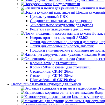
Посудосушители
Рейлинги и пол
Цоколь кухонный
Цоколь кухонный ПВХ
Соединительные элементы для цоколя
Универсальное закругление для цоколя
Решетки вентиляционные для цоколя
Лотки, 
Коврик противоскользящий ASM02
Лотки для столовых приборов и делители, не
Лотки для столовых приборов, пластик
Поддоны гигиенические алюминиевые под м
Нав
Столешницы, сте
Кромка 32мм, для столешниц
Кромка 50мм с клеем, для столешниц
Столешницы СКИФ 26мм
Столешницы СКИФ 38мм
Щит мебельный СКИФ 6мм
Наполнение и комплектующие для шкафов
Веш
Выдви
Комплектующие для
Механизмы для обувниц