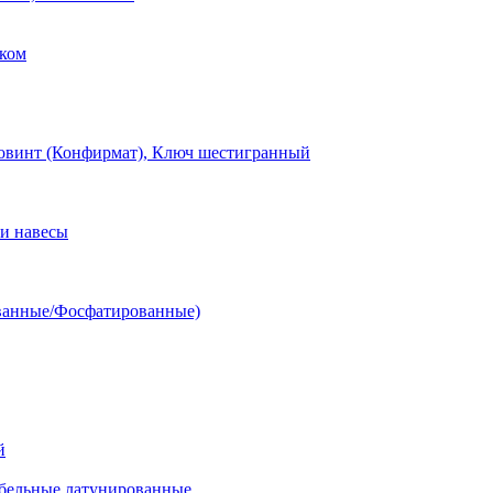
ком
овинт (Конфирмат), Ключ шестигранный
и навесы
ванные/Фосфатированные)
й
ельные латунированные