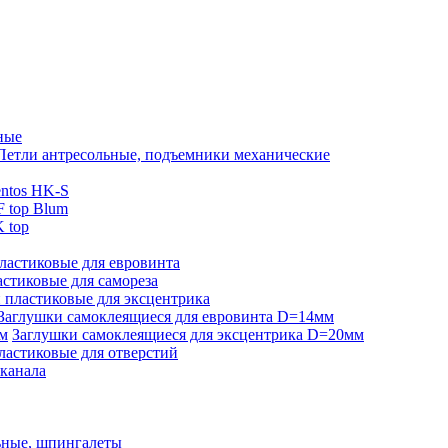
ные
Петли антресольные, подъемники механические
ntos HK-S
 top Blum
 top
ластиковые для евровинта
стиковые для самореза
 пластиковые для эксцентрика
Заглушки самоклеящиеся для евровинта D=14мм
Заглушки самоклеящиеся для эксцентрика D=20мм
ластиковые для отверстий
-канала
ьные, шпингалеты