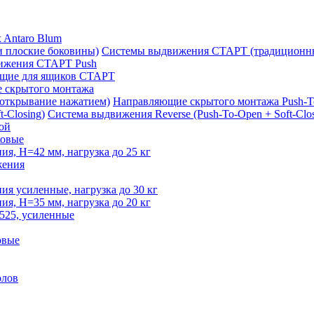
 Antaro Blum
Системы выдвижения СТАРТ (традиционны
ижения СТАРТ Push
щие для ящиков СТАРТ
 скрытого монтажа
Направляющие скрытого монтажа Push-T
Система выдвижения Reverse (Push-To-Open + Soft-Clos
ой
овые
, H=42 мм, нагрузка до 25 кг
жения
 усиленные, нагрузка до 30 кг
, H=35 мм, нагрузка до 20 кг
525, усиленные
овые
олов