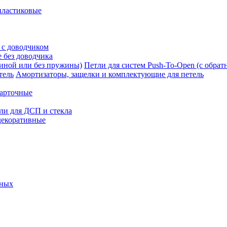
пластиковые
 с доводчиком
 без доводчика
Петли для систем Push-To-Open (с обра
Амортизаторы, защелки и комплектующие для петель
карточные
ли для ДСП и стекла
декоративные
ьных