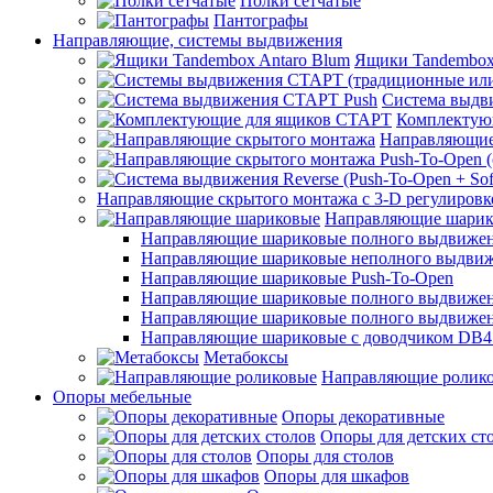
Полки сетчатые
Пантографы
Направляющие, системы выдвижения
Ящики Tandembox
Система выдв
Комплектую
Направляющие
Направляющие скрытого монтажа с 3-D регулировк
Направляющие шарик
Направляющие шариковые полного выдвижения
Направляющие шариковые неполного выдви
Направляющие шариковые Push-To-Open
Направляющие шариковые полного выдвижения
Направляющие шариковые полного выдвижения
Направляющие шариковые с доводчиком DB4
Метабоксы
Направляющие ролик
Опоры мебельные
Опоры декоративные
Опоры для детских ст
Опоры для столов
Опоры для шкафов