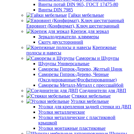
Винты потай DIN 965, ГОСТ 17475-80
Винты DIN 7985
Гайки мебельные
Евровинт (Конфирмат), Ключ шестигранный
Крепеж для зеркал
Зеркалодержатели, кляммеры
Скотч двухсторонний
Крепежные
полосы и навесы
Саморезы и Шурупы
Шурупы Универсальные
Саморезы Гипрок-Дерево, Желтый Цинк
Саморезы Гипрок-Дерево, Черные
(Оксидированные/Фосфатированные)
Саморезы Металл-Металл с прессшайбой
Соединители для ДВП
Стяжки мебельные
Уголки мебельные
Уголки для крепления задней стенки из ДВП
Уголки металлические
Уголки металлические с пластиковой
крышкой
Уголки монтажные пластиковые
Шурупы