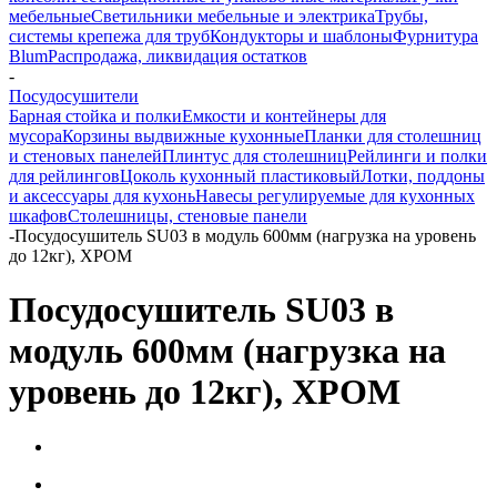
мебельные
Светильники мебельные и электрика
Трубы,
системы крепежа для труб
Кондукторы и шаблоны
Фурнитура
Blum
Распродажа, ликвидация остатков
-
Посудосушители
Барная стойка и полки
Емкости и контейнеры для
мусора
Корзины выдвижные кухонные
Планки для столешниц
и стеновых панелей
Плинтус для столешниц
Рейлинги и полки
для рейлингов
Цоколь кухонный пластиковый
Лотки, поддоны
и аксессуары для кухонь
Навесы регулируемые для кухонных
шкафов
Столешницы, стеновые панели
-
Посудосушитель SU03 в модуль 600мм (нагрузка на уровень
до 12кг), ХРОМ
Посудосушитель SU03 в
модуль 600мм (нагрузка на
уровень до 12кг), ХРОМ