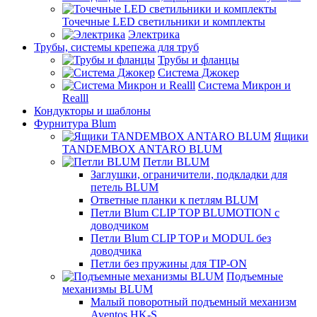
Точечные LED светильники и комплекты
Электрика
Трубы, системы крепежа для труб
Трубы и фланцы
Система Джокер
Система Микрон и
Realll
Кондукторы и шаблоны
Фурнитура Blum
Ящики
TANDEMBOX ANTARO BLUM
Петли BLUM
Заглушки, ограничители, подкладки для
петель BLUM
Ответные планки к петлям BLUM
Петли Blum CLIP TOP BLUMOTION с
доводчиком
Петли Blum CLIP TOP и MODUL без
доводчика
Петли без пружины для TIP-ON
Подъемные
механизмы BLUM
Малый поворотный подъемный механизм
Aventos HK-S