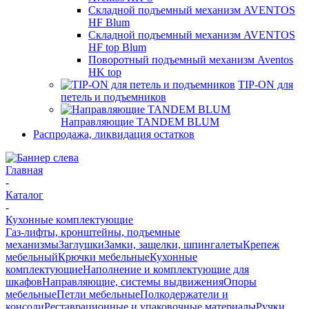
Складной подъемный механизм AVENTOS
HF Blum
Складной подъемный механизм AVENTOS
HF top Blum
Поворотный подъемный механизм Aventos
HK top
TIP-ON для
петель и подъемников
Направляющие TANDEM BLUM
Распродажа, ликвидация остатков
Главная
-
Каталог
-
Кухонные комплектующие
Газ-лифты, кронштейны, подъемные
механизмы
Заглушки
Замки, защелки, шпингалеты
Крепеж
мебельный
Крючки мебельные
Кухонные
комплектующие
Наполнение и комплектующие для
шкафов
Направляющие, системы выдвижения
Опоры
мебельные
Петли мебельные
Полкодержатели и
консоли
Реставрационные и упаковочные материалы
Ручки