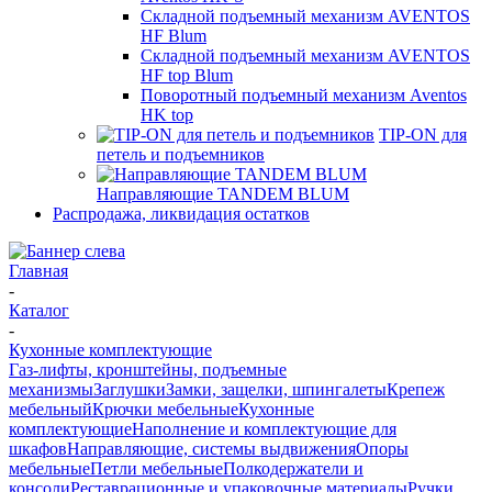
Складной подъемный механизм AVENTOS
HF Blum
Складной подъемный механизм AVENTOS
HF top Blum
Поворотный подъемный механизм Aventos
HK top
TIP-ON для
петель и подъемников
Направляющие TANDEM BLUM
Распродажа, ликвидация остатков
Главная
-
Каталог
-
Кухонные комплектующие
Газ-лифты, кронштейны, подъемные
механизмы
Заглушки
Замки, защелки, шпингалеты
Крепеж
мебельный
Крючки мебельные
Кухонные
комплектующие
Наполнение и комплектующие для
шкафов
Направляющие, системы выдвижения
Опоры
мебельные
Петли мебельные
Полкодержатели и
консоли
Реставрационные и упаковочные материалы
Ручки