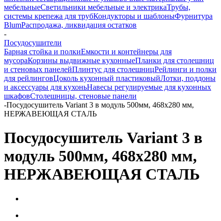
мебельные
Светильники мебельные и электрика
Трубы,
системы крепежа для труб
Кондукторы и шаблоны
Фурнитура
Blum
Распродажа, ликвидация остатков
-
Посудосушители
Барная стойка и полки
Емкости и контейнеры для
мусора
Корзины выдвижные кухонные
Планки для столешниц
и стеновых панелей
Плинтус для столешниц
Рейлинги и полки
для рейлингов
Цоколь кухонный пластиковый
Лотки, поддоны
и аксессуары для кухонь
Навесы регулируемые для кухонных
шкафов
Столешницы, стеновые панели
-
Посудосушитель Variant 3 в модуль 500мм, 468х280 мм,
НЕРЖАВЕЮЩАЯ СТАЛЬ
Посудосушитель Variant 3 в
модуль 500мм, 468х280 мм,
НЕРЖАВЕЮЩАЯ СТАЛЬ