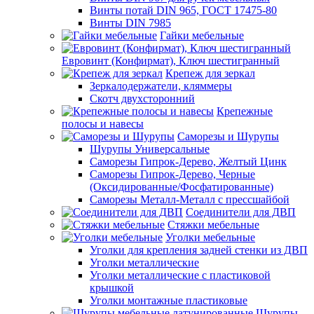
Винты потай DIN 965, ГОСТ 17475-80
Винты DIN 7985
Гайки мебельные
Евровинт (Конфирмат), Ключ шестигранный
Крепеж для зеркал
Зеркалодержатели, кляммеры
Скотч двухсторонний
Крепежные
полосы и навесы
Саморезы и Шурупы
Шурупы Универсальные
Саморезы Гипрок-Дерево, Желтый Цинк
Саморезы Гипрок-Дерево, Черные
(Оксидированные/Фосфатированные)
Саморезы Металл-Металл с прессшайбой
Соединители для ДВП
Стяжки мебельные
Уголки мебельные
Уголки для крепления задней стенки из ДВП
Уголки металлические
Уголки металлические с пластиковой
крышкой
Уголки монтажные пластиковые
Шурупы