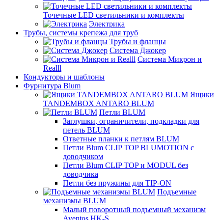
Точечные LED светильники и комплекты
Электрика
Трубы, системы крепежа для труб
Трубы и фланцы
Система Джокер
Система Микрон и
Realll
Кондукторы и шаблоны
Фурнитура Blum
Ящики
TANDEMBOX ANTARO BLUM
Петли BLUM
Заглушки, ограничители, подкладки для
петель BLUM
Ответные планки к петлям BLUM
Петли Blum CLIP TOP BLUMOTION с
доводчиком
Петли Blum CLIP TOP и MODUL без
доводчика
Петли без пружины для TIP-ON
Подъемные
механизмы BLUM
Малый поворотный подъемный механизм
Aventos HK-S