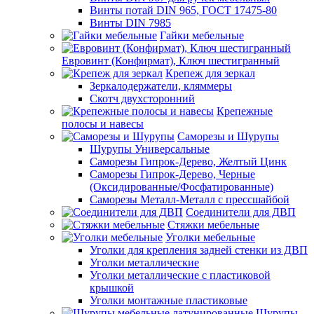
Винты потай DIN 965, ГОСТ 17475-80
Винты DIN 7985
Гайки мебельные
Евровинт (Конфирмат), Ключ шестигранный
Крепеж для зеркал
Зеркалодержатели, кляммеры
Скотч двухсторонний
Крепежные
полосы и навесы
Саморезы и Шурупы
Шурупы Универсальные
Саморезы Гипрок-Дерево, Желтый Цинк
Саморезы Гипрок-Дерево, Черные
(Оксидированные/Фосфатированные)
Саморезы Металл-Металл с прессшайбой
Соединители для ДВП
Стяжки мебельные
Уголки мебельные
Уголки для крепления задней стенки из ДВП
Уголки металлические
Уголки металлические с пластиковой
крышкой
Уголки монтажные пластиковые
Шурупы