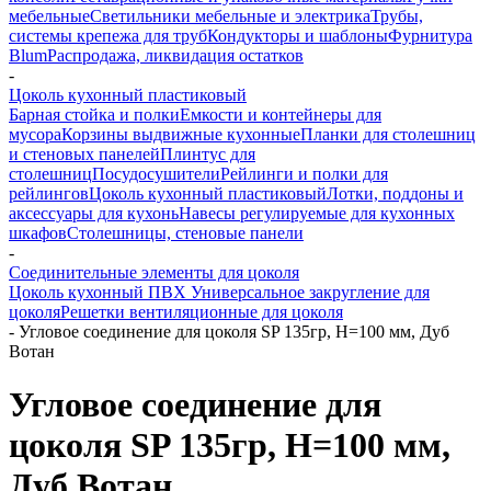
мебельные
Светильники мебельные и электрика
Трубы,
системы крепежа для труб
Кондукторы и шаблоны
Фурнитура
Blum
Распродажа, ликвидация остатков
-
Цоколь кухонный пластиковый
Барная стойка и полки
Емкости и контейнеры для
мусора
Корзины выдвижные кухонные
Планки для столешниц
и стеновых панелей
Плинтус для
столешниц
Посудосушители
Рейлинги и полки для
рейлингов
Цоколь кухонный пластиковый
Лотки, поддоны и
аксессуары для кухонь
Навесы регулируемые для кухонных
шкафов
Столешницы, стеновые панели
-
Соединительные элементы для цоколя
Цоколь кухонный ПВХ
Универсальное закругление для
цоколя
Решетки вентиляционные для цоколя
-
Угловое соединение для цоколя SP 135гр, H=100 мм, Дуб
Вотан
Угловое соединение для
цоколя SP 135гр, H=100 мм,
Дуб Вотан