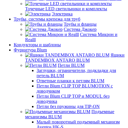
Точечные LED светильники и комплекты
Электрика
Трубы, системы крепежа для труб
Трубы и фланцы
Система Джокер
Система Микрон и
Realll
Кондукторы и шаблоны
Фурнитура Blum
Ящики
TANDEMBOX ANTARO BLUM
Петли BLUM
Заглушки, ограничители, подкладки для
петель BLUM
Ответные планки к петлям BLUM
Петли Blum CLIP TOP BLUMOTION с
доводчиком
Петли Blum CLIP TOP и MODUL без
доводчика
Петли без пружины для TIP-ON
Подъемные
механизмы BLUM
Малый поворотный подъемный механизм
Aventos HK-S