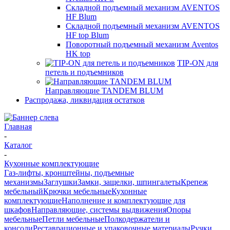
Складной подъемный механизм AVENTOS
HF Blum
Складной подъемный механизм AVENTOS
HF top Blum
Поворотный подъемный механизм Aventos
HK top
TIP-ON для
петель и подъемников
Направляющие TANDEM BLUM
Распродажа, ликвидация остатков
Главная
-
Каталог
-
Кухонные комплектующие
Газ-лифты, кронштейны, подъемные
механизмы
Заглушки
Замки, защелки, шпингалеты
Крепеж
мебельный
Крючки мебельные
Кухонные
комплектующие
Наполнение и комплектующие для
шкафов
Направляющие, системы выдвижения
Опоры
мебельные
Петли мебельные
Полкодержатели и
консоли
Реставрационные и упаковочные материалы
Ручки