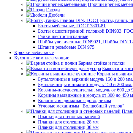
Прочий крепеж мебе
Гвозди
Дюбели
Болты, гайки, 
Болты мебельные, ГОСТ 7801-81
Болты с шестигранной головкой DIN933, ГО
Гайки шестистигранные
Шайбы увеличенные DIN9021, Шайбы DIN 12
Штанги резьбовые DIN 975
Крючки мебельные
Кухонные комплектующие
Барная стойка и полки
Емкости и кон
Корзины выдвиж
Бутылочницы в верхний модуль 150 и 200 мм.
Бутылочницы в нижний модуль 150 и 200 мм.
Корзины-посудосушительи, модуль от 600 до 
Корзины выдвижные в модуль от 300 до 450 
Колонны выдвижные с доводчиком
Угловые механизмы "Волшебный уголок"
План
Планки для стеновых панелей
Планки для столешниц 28 мм
Планки для столешниц 38 мм
Плинтус для столешниц