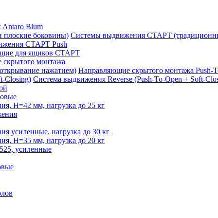
 Antaro Blum
Системы выдвижения СТАРТ (традиционны
ижения СТАРТ Push
щие для ящиков СТАРТ
 скрытого монтажа
Направляющие скрытого монтажа Push-T
Система выдвижения Reverse (Push-To-Open + Soft-Clos
ой
овые
, H=42 мм, нагрузка до 25 кг
жения
 усиленные, нагрузка до 30 кг
, H=35 мм, нагрузка до 20 кг
525, усиленные
овые
олов