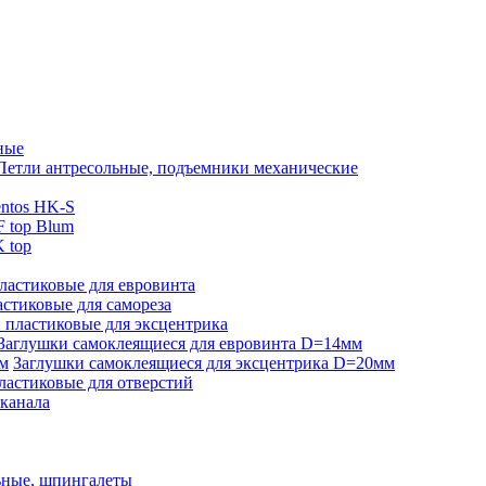
ные
Петли антресольные, подъемники механические
ntos HK-S
 top Blum
 top
ластиковые для евровинта
стиковые для самореза
 пластиковые для эксцентрика
Заглушки самоклеящиеся для евровинта D=14мм
Заглушки самоклеящиеся для эксцентрика D=20мм
ластиковые для отверстий
-канала
ьные, шпингалеты