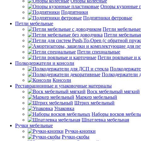
Опоры колесные
Опоры кухонные 
Подпятники
Подпятники фетровые
Петли мебельные
Петли мебельные
Петли мебельные
Петли специальные
Петли рояльные и 
Полкодержатели и консоли
Полкодержате
Полкодержатели 
Консоли
Реставрационные и упаковочные материалы
Воск мебельный мягкий
Маркер мебельный
Штрих мебельный
Упаковка
Наборы восков мебел
Шпатлевка мебельная
Ручки мебельные
Ручки-кнопки
Ручки-скобы