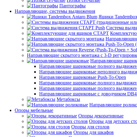
Полки сетчатые
Пантографы
Направляющие, системы выдвижения
Ящики Tandembox
Система выдв
Комплектую
Направляющие
Направляющие скрытого монтажа с 3-D регулировк
Направляющие шарик
Направляющие шариковые полного выдвижения
Направляющие шариковые неполного выдви
Направляющие шариковые Push-To-Open
Направляющие шариковые полного выдвижения
Направляющие шариковые полного выдвижения
Направляющие шариковые с доводчиком DB4
Метабоксы
Направляющие ролик
Опоры мебельные
Опоры декоративные
Опоры для детских ст
Опоры для столов
Опоры для шкафов