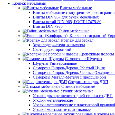
Крепеж мебельный
Винты мебельные
Винты мебельные с внутренним шестигранни
Винты DIN 967 для ручек мебельных
Винты потай DIN 965, ГОСТ 17475-80
Винты DIN 7985
Гайки мебельные
Евр
Крепеж для зеркал
Зеркалодержатели, кляммеры
Скотч двухсторонний
Крепежные полосы 
Саморезы и Шурупы
Шурупы Универсальные
Саморезы Гипрок-Дерево, Желтый Цинк
Саморезы Гипрок-Дерево, Черные (Оксидиро
Саморезы Металл-Металл с прессшайбой
Соединители для ДВП
Стяжки мебельные
Уголки мебельные
Уголки для крепления задней стенки из ДВП
Уголки металлические
Уголки металлические с пластиковой крышко
Уголки монтажные пластиковые
Шурупы меб