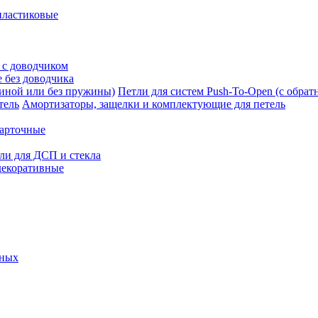
пластиковые
 с доводчиком
 без доводчика
Петли для систем Push-To-Open (с обра
Амортизаторы, защелки и комплектующие для петель
карточные
ли для ДСП и стекла
декоративные
ьных