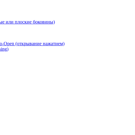
е или плоские боковины)
o-Open (открывание нажатием)
ing)