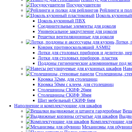
Посудосушители
Рейлинги и пол
Цоколь кухонный
Цоколь кухонный ПВХ
Соединительные элементы для цоколя
Универсальное закругление для цоколя
Решетки вентиляционные для цоколя
Лотки, 
Коврик противоскользящий ASM02
Лотки для столовых приборов и делители, не
Лотки для столовых приборов, пластик
Поддоны гигиенические алюминиевые под м
Нав
Столешницы, сте
Кромка 32мм, для столешниц
Кромка 50мм с клеем, для столешниц
Столешницы СКИФ 26мм
Столешницы СКИФ 38мм
Щит мебельный СКИФ 6мм
Наполнение и комплектующие для шкафов
Веш
Выдви
Комплектующие для
Механизмы для обувниц