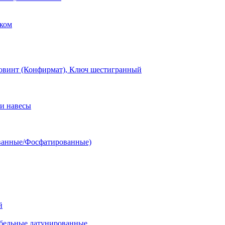
ком
овинт (Конфирмат), Ключ шестигранный
и навесы
ванные/Фосфатированные)
й
ельные латунированные