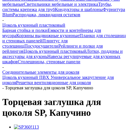
мебельные
Светильники мебельные и электрика
Трубы,
системы крепежа для труб
Кондукторы и шаблоны
Фурнитура
Blum
Распродажа, ликвидация остатков
-
Цоколь кухонный пластиковый
Барная стойка и полки
Емкости и контейнеры для
мусора
Корзины выдвижные кухонные
Планки для столешниц
и стеновых панелей
Плинтус для
столешниц
Посудосушители
Рейлинги и полки для
рейлингов
Цоколь кухонный пластиковый
Лотки, поддоны и
аксессуары для кухонь
Навесы регулируемые для кухонных
шкафов
Столешницы, стеновые панели
-
Соединительные элементы для цоколя
Цоколь кухонный ПВХ
Универсальное закругление для
цоколя
Решетки вентиляционные для цоколя
-
Торцевая заглушка для цоколя SP, Капучино
Торцевая заглушка для
цоколя SP, Капучино