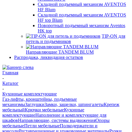
Складной подъемный механизм AVENTOS
HF Blum
Складной подъемный механизм AVENTOS
HF top Blum
Поворотный подъемный механизм Aventos
HK top
TIP-ON для
петель и подъемников
Направляющие TANDEM BLUM
Распродажа, ликвидация остатков
Главная
-
Каталог
-
Кухонные комплектующие
Газ-лифты, кронштейны, подъемные
механизмы
Заглушки
Замки, защелки, шпингалеты
Крепеж
мебельный
Крючки мебельные
Кухонные
комплектующие
Наполнение и комплектующие для
шкафов
Направляющие, системы выдвижения
Опоры
мебельные
Петли мебельные
Полкодержатели и
консоли
Реставрационные и упаковочные материалы
Ручки