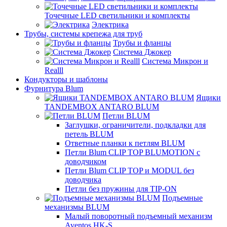
Точечные LED светильники и комплекты
Электрика
Трубы, системы крепежа для труб
Трубы и фланцы
Система Джокер
Система Микрон и
Realll
Кондукторы и шаблоны
Фурнитура Blum
Ящики
TANDEMBOX ANTARO BLUM
Петли BLUM
Заглушки, ограничители, подкладки для
петель BLUM
Ответные планки к петлям BLUM
Петли Blum CLIP TOP BLUMOTION с
доводчиком
Петли Blum CLIP TOP и MODUL без
доводчика
Петли без пружины для TIP-ON
Подъемные
механизмы BLUM
Малый поворотный подъемный механизм
Aventos HK-S