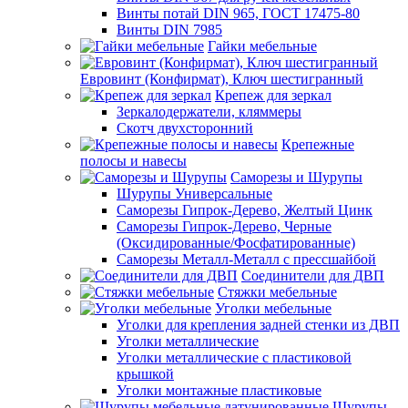
Винты потай DIN 965, ГОСТ 17475-80
Винты DIN 7985
Гайки мебельные
Евровинт (Конфирмат), Ключ шестигранный
Крепеж для зеркал
Зеркалодержатели, кляммеры
Скотч двухсторонний
Крепежные
полосы и навесы
Саморезы и Шурупы
Шурупы Универсальные
Саморезы Гипрок-Дерево, Желтый Цинк
Саморезы Гипрок-Дерево, Черные
(Оксидированные/Фосфатированные)
Саморезы Металл-Металл с прессшайбой
Соединители для ДВП
Стяжки мебельные
Уголки мебельные
Уголки для крепления задней стенки из ДВП
Уголки металлические
Уголки металлические с пластиковой
крышкой
Уголки монтажные пластиковые
Шурупы