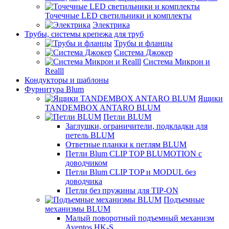
Точечные LED светильники и комплекты
Электрика
Трубы, системы крепежа для труб
Трубы и фланцы
Система Джокер
Система Микрон и
Realll
Кондукторы и шаблоны
Фурнитура Blum
Ящики
TANDEMBOX ANTARO BLUM
Петли BLUM
Заглушки, ограничители, подкладки для
петель BLUM
Ответные планки к петлям BLUM
Петли Blum CLIP TOP BLUMOTION с
доводчиком
Петли Blum CLIP TOP и MODUL без
доводчика
Петли без пружины для TIP-ON
Подъемные
механизмы BLUM
Малый поворотный подъемный механизм
Aventos HK-S