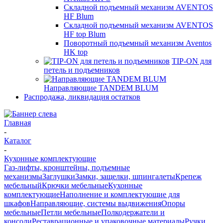
Складной подъемный механизм AVENTOS
HF Blum
Складной подъемный механизм AVENTOS
HF top Blum
Поворотный подъемный механизм Aventos
HK top
TIP-ON для
петель и подъемников
Направляющие TANDEM BLUM
Распродажа, ликвидация остатков
Главная
-
Каталог
-
Кухонные комплектующие
Газ-лифты, кронштейны, подъемные
механизмы
Заглушки
Замки, защелки, шпингалеты
Крепеж
мебельный
Крючки мебельные
Кухонные
комплектующие
Наполнение и комплектующие для
шкафов
Направляющие, системы выдвижения
Опоры
мебельные
Петли мебельные
Полкодержатели и
консоли
Реставрационные и упаковочные материалы
Ручки