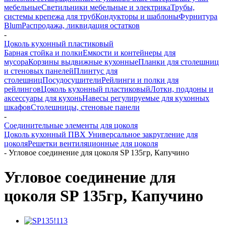
мебельные
Светильники мебельные и электрика
Трубы,
системы крепежа для труб
Кондукторы и шаблоны
Фурнитура
Blum
Распродажа, ликвидация остатков
-
Цоколь кухонный пластиковый
Барная стойка и полки
Емкости и контейнеры для
мусора
Корзины выдвижные кухонные
Планки для столешниц
и стеновых панелей
Плинтус для
столешниц
Посудосушители
Рейлинги и полки для
рейлингов
Цоколь кухонный пластиковый
Лотки, поддоны и
аксессуары для кухонь
Навесы регулируемые для кухонных
шкафов
Столешницы, стеновые панели
-
Соединительные элементы для цоколя
Цоколь кухонный ПВХ
Универсальное закругление для
цоколя
Решетки вентиляционные для цоколя
-
Угловое соединение для цоколя SP 135гр, Капучино
Угловое соединение для
цоколя SP 135гр, Капучино