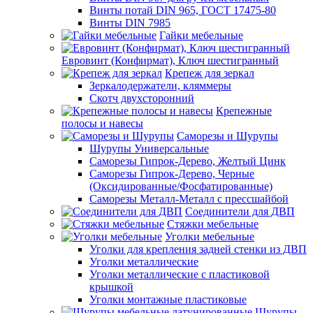
Винты потай DIN 965, ГОСТ 17475-80
Винты DIN 7985
Гайки мебельные
Евровинт (Конфирмат), Ключ шестигранный
Крепеж для зеркал
Зеркалодержатели, кляммеры
Скотч двухсторонний
Крепежные
полосы и навесы
Саморезы и Шурупы
Шурупы Универсальные
Саморезы Гипрок-Дерево, Желтый Цинк
Саморезы Гипрок-Дерево, Черные
(Оксидированные/Фосфатированные)
Саморезы Металл-Металл с прессшайбой
Соединители для ДВП
Стяжки мебельные
Уголки мебельные
Уголки для крепления задней стенки из ДВП
Уголки металлические
Уголки металлические с пластиковой
крышкой
Уголки монтажные пластиковые
Шурупы