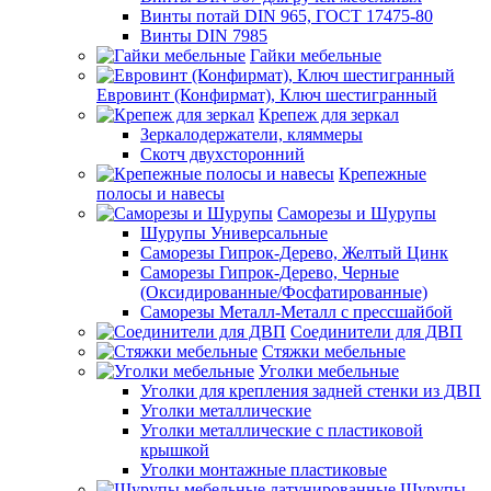
Винты потай DIN 965, ГОСТ 17475-80
Винты DIN 7985
Гайки мебельные
Евровинт (Конфирмат), Ключ шестигранный
Крепеж для зеркал
Зеркалодержатели, кляммеры
Скотч двухсторонний
Крепежные
полосы и навесы
Саморезы и Шурупы
Шурупы Универсальные
Саморезы Гипрок-Дерево, Желтый Цинк
Саморезы Гипрок-Дерево, Черные
(Оксидированные/Фосфатированные)
Саморезы Металл-Металл с прессшайбой
Соединители для ДВП
Стяжки мебельные
Уголки мебельные
Уголки для крепления задней стенки из ДВП
Уголки металлические
Уголки металлические с пластиковой
крышкой
Уголки монтажные пластиковые
Шурупы