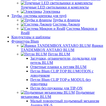
Точечные LED светильники и комплекты
Электрика
Трубы, системы крепежа для труб
Трубы и фланцы
Система Джокер
Система Микрон и
Realll
Кондукторы и шаблоны
Фурнитура Blum
Ящики
TANDEMBOX ANTARO BLUM
Петли BLUM
Заглушки, ограничители, подкладки для
петель BLUM
Ответные планки к петлям BLUM
Петли Blum CLIP TOP BLUMOTION с
доводчиком
Петли Blum CLIP TOP и MODUL без
доводчика
Петли без пружины для TIP-ON
Подъемные
механизмы BLUM
Малый поворотный подъемный механизм
Aventos HK-S