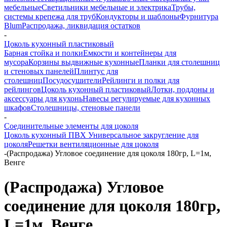
мебельные
Светильники мебельные и электрика
Трубы,
системы крепежа для труб
Кондукторы и шаблоны
Фурнитура
Blum
Распродажа, ликвидация остатков
-
Цоколь кухонный пластиковый
Барная стойка и полки
Емкости и контейнеры для
мусора
Корзины выдвижные кухонные
Планки для столешниц
и стеновых панелей
Плинтус для
столешниц
Посудосушители
Рейлинги и полки для
рейлингов
Цоколь кухонный пластиковый
Лотки, поддоны и
аксессуары для кухонь
Навесы регулируемые для кухонных
шкафов
Столешницы, стеновые панели
-
Соединительные элементы для цоколя
Цоколь кухонный ПВХ
Универсальное закругление для
цоколя
Решетки вентиляционные для цоколя
-
(Распродажа) Угловое соединение для цоколя 180гр, L=1м,
Венге
(Распродажа) Угловое
соединение для цоколя 180гр,
L=1м, Венге