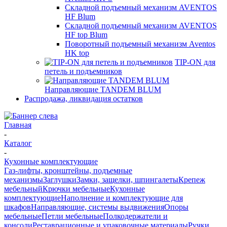
Складной подъемный механизм AVENTOS
HF Blum
Складной подъемный механизм AVENTOS
HF top Blum
Поворотный подъемный механизм Aventos
HK top
TIP-ON для
петель и подъемников
Направляющие TANDEM BLUM
Распродажа, ликвидация остатков
Главная
-
Каталог
-
Кухонные комплектующие
Газ-лифты, кронштейны, подъемные
механизмы
Заглушки
Замки, защелки, шпингалеты
Крепеж
мебельный
Крючки мебельные
Кухонные
комплектующие
Наполнение и комплектующие для
шкафов
Направляющие, системы выдвижения
Опоры
мебельные
Петли мебельные
Полкодержатели и
консоли
Реставрационные и упаковочные материалы
Ручки