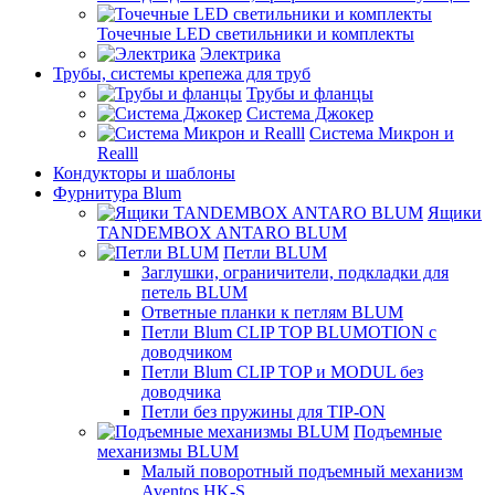
Точечные LED светильники и комплекты
Электрика
Трубы, системы крепежа для труб
Трубы и фланцы
Система Джокер
Система Микрон и
Realll
Кондукторы и шаблоны
Фурнитура Blum
Ящики
TANDEMBOX ANTARO BLUM
Петли BLUM
Заглушки, ограничители, подкладки для
петель BLUM
Ответные планки к петлям BLUM
Петли Blum CLIP TOP BLUMOTION с
доводчиком
Петли Blum CLIP TOP и MODUL без
доводчика
Петли без пружины для TIP-ON
Подъемные
механизмы BLUM
Малый поворотный подъемный механизм
Aventos HK-S