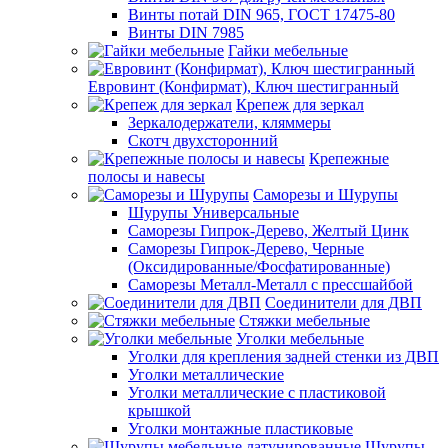
Винты потай DIN 965, ГОСТ 17475-80
Винты DIN 7985
Гайки мебельные
Евровинт (Конфирмат), Ключ шестигранный
Крепеж для зеркал
Зеркалодержатели, кляммеры
Скотч двухсторонний
Крепежные
полосы и навесы
Саморезы и Шурупы
Шурупы Универсальные
Саморезы Гипрок-Дерево, Желтый Цинк
Саморезы Гипрок-Дерево, Черные
(Оксидированные/Фосфатированные)
Саморезы Металл-Металл с прессшайбой
Соединители для ДВП
Стяжки мебельные
Уголки мебельные
Уголки для крепления задней стенки из ДВП
Уголки металлические
Уголки металлические с пластиковой
крышкой
Уголки монтажные пластиковые
Шурупы