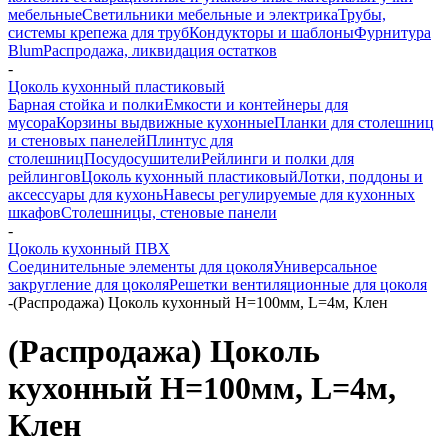
мебельные
Светильники мебельные и электрика
Трубы,
системы крепежа для труб
Кондукторы и шаблоны
Фурнитура
Blum
Распродажа, ликвидация остатков
-
Цоколь кухонный пластиковый
Барная стойка и полки
Емкости и контейнеры для
мусора
Корзины выдвижные кухонные
Планки для столешниц
и стеновых панелей
Плинтус для
столешниц
Посудосушители
Рейлинги и полки для
рейлингов
Цоколь кухонный пластиковый
Лотки, поддоны и
аксессуары для кухонь
Навесы регулируемые для кухонных
шкафов
Столешницы, стеновые панели
-
Цоколь кухонный ПВХ
Соединительные элементы для цоколя
Универсальное
закругление для цоколя
Решетки вентиляционные для цоколя
-
(Распродажа) Цоколь кухонный H=100мм, L=4м, Клен
(Распродажа) Цоколь
кухонный H=100мм, L=4м,
Клен