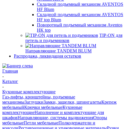
Складной подъемный механизм AVENTOS
HF Blum
Складной подъемный механизм AVENTOS
HF top Blum
Поворотный подъемный механизм Aventos
HK top
TIP-ON для
петель и подъемников
Направляющие TANDEM BLUM
Распродажа, ликвидация остатков
Главная
-
Каталог
-
Кухонные комплектующие
Газ-лифты, кронштейны, подъемные
механизмы
Заглушки
Замки, защелки, шпингалеты
Крепеж
мебельный
Крючки мебельные
Кухонные
комплектующие
Наполнение и комплектующие для
шкафов
Направляющие, системы выдвижения
Опоры
мебельные
Петли мебельные
Полкодержатели и
консоли
Реставрационные и упаковочные материалы
Ручки