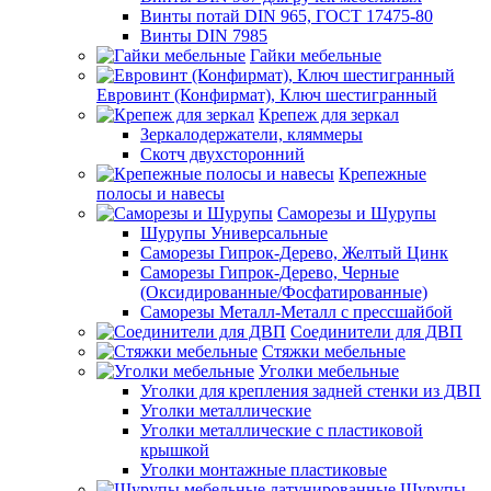
Винты потай DIN 965, ГОСТ 17475-80
Винты DIN 7985
Гайки мебельные
Евровинт (Конфирмат), Ключ шестигранный
Крепеж для зеркал
Зеркалодержатели, кляммеры
Скотч двухсторонний
Крепежные
полосы и навесы
Саморезы и Шурупы
Шурупы Универсальные
Саморезы Гипрок-Дерево, Желтый Цинк
Саморезы Гипрок-Дерево, Черные
(Оксидированные/Фосфатированные)
Саморезы Металл-Металл с прессшайбой
Соединители для ДВП
Стяжки мебельные
Уголки мебельные
Уголки для крепления задней стенки из ДВП
Уголки металлические
Уголки металлические с пластиковой
крышкой
Уголки монтажные пластиковые
Шурупы