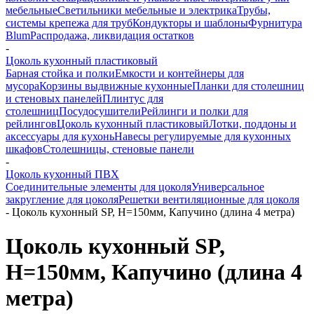
мебельные
Светильники мебельные и электрика
Трубы,
системы крепежа для труб
Кондукторы и шаблоны
Фурнитура
Blum
Распродажа, ликвидация остатков
-
Цоколь кухонный пластиковый
Барная стойка и полки
Емкости и контейнеры для
мусора
Корзины выдвижные кухонные
Планки для столешниц
и стеновых панелей
Плинтус для
столешниц
Посудосушители
Рейлинги и полки для
рейлингов
Цоколь кухонный пластиковый
Лотки, поддоны и
аксессуары для кухонь
Навесы регулируемые для кухонных
шкафов
Столешницы, стеновые панели
-
Цоколь кухонный ПВХ
Соединительные элементы для цоколя
Универсальное
закругление для цоколя
Решетки вентиляционные для цоколя
-
Цоколь кухонный SP, H=150мм, Капучино (длина 4 метра)
Цоколь кухонный SP,
H=150мм, Капучино (длина 4
метра)