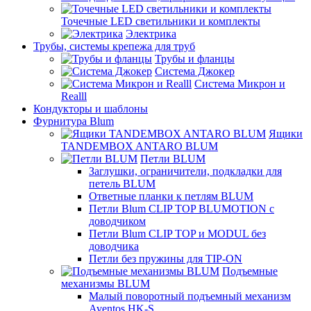
Точечные LED светильники и комплекты
Электрика
Трубы, системы крепежа для труб
Трубы и фланцы
Система Джокер
Система Микрон и
Realll
Кондукторы и шаблоны
Фурнитура Blum
Ящики
TANDEMBOX ANTARO BLUM
Петли BLUM
Заглушки, ограничители, подкладки для
петель BLUM
Ответные планки к петлям BLUM
Петли Blum CLIP TOP BLUMOTION с
доводчиком
Петли Blum CLIP TOP и MODUL без
доводчика
Петли без пружины для TIP-ON
Подъемные
механизмы BLUM
Малый поворотный подъемный механизм
Aventos HK-S