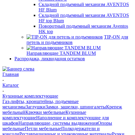
Складной подъемный механизм AVENTOS
HF Blum
Складной подъемный механизм AVENTOS
HF top Blum
Поворотный подъемный механизм Aventos
HK top
TIP-ON для
петель и подъемников
Направляющие TANDEM BLUM
Распродажа, ликвидация остатков
Главная
-
Каталог
-
Кухонные комплектующие
Газ-лифты, кронштейны, подъемные
механизмы
Заглушки
Замки, защелки, шпингалеты
Крепеж
мебельный
Крючки мебельные
Кухонные
комплектующие
Наполнение и комплектующие для
шкафов
Направляющие, системы выдвижения
Опоры
мебельные
Петли мебельные
Полкодержатели и
консоли
Реставрационные и упаковочные материалы
Ручки