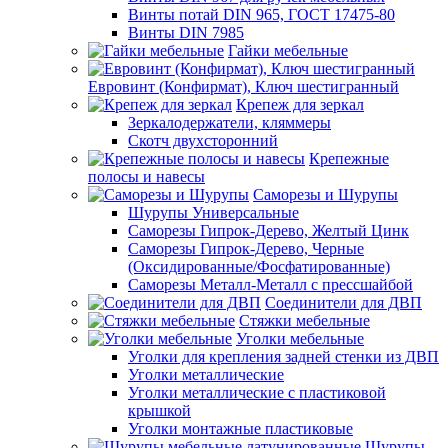
Винты потай DIN 965, ГОСТ 17475-80
Винты DIN 7985
Гайки мебельные
Евровинт (Конфирмат), Ключ шестигранный
Крепеж для зеркал
Зеркалодержатели, кляммеры
Скотч двухсторонний
Крепежные
полосы и навесы
Саморезы и Шурупы
Шурупы Универсальные
Саморезы Гипрок-Дерево, Желтый Цинк
Саморезы Гипрок-Дерево, Черные
(Оксидированные/Фосфатированные)
Саморезы Металл-Металл с прессшайбой
Соединители для ДВП
Стяжки мебельные
Уголки мебельные
Уголки для крепления задней стенки из ДВП
Уголки металлические
Уголки металлические с пластиковой
крышкой
Уголки монтажные пластиковые
Шурупы