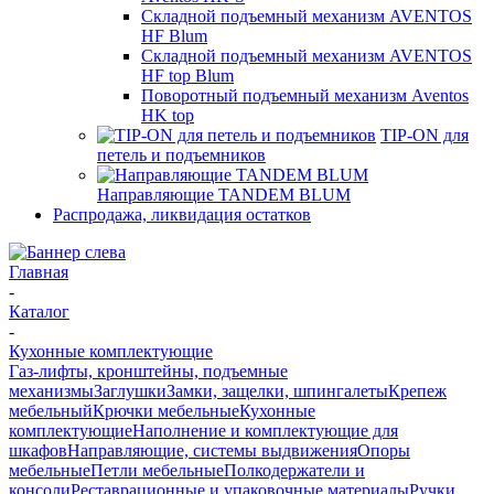
Складной подъемный механизм AVENTOS
HF Blum
Складной подъемный механизм AVENTOS
HF top Blum
Поворотный подъемный механизм Aventos
HK top
TIP-ON для
петель и подъемников
Направляющие TANDEM BLUM
Распродажа, ликвидация остатков
Главная
-
Каталог
-
Кухонные комплектующие
Газ-лифты, кронштейны, подъемные
механизмы
Заглушки
Замки, защелки, шпингалеты
Крепеж
мебельный
Крючки мебельные
Кухонные
комплектующие
Наполнение и комплектующие для
шкафов
Направляющие, системы выдвижения
Опоры
мебельные
Петли мебельные
Полкодержатели и
консоли
Реставрационные и упаковочные материалы
Ручки