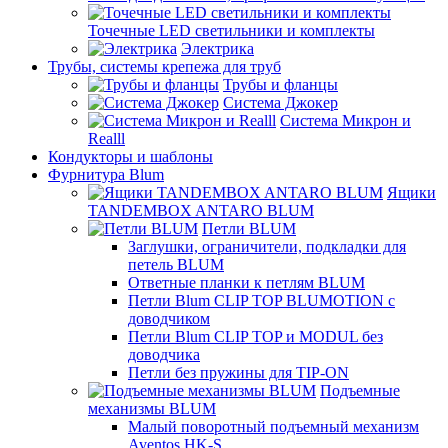
Точечные LED светильники и комплекты
Электрика
Трубы, системы крепежа для труб
Трубы и фланцы
Система Джокер
Система Микрон и
Realll
Кондукторы и шаблоны
Фурнитура Blum
Ящики
TANDEMBOX ANTARO BLUM
Петли BLUM
Заглушки, ограничители, подкладки для
петель BLUM
Ответные планки к петлям BLUM
Петли Blum CLIP TOP BLUMOTION с
доводчиком
Петли Blum CLIP TOP и MODUL без
доводчика
Петли без пружины для TIP-ON
Подъемные
механизмы BLUM
Малый поворотный подъемный механизм
Aventos HK-S