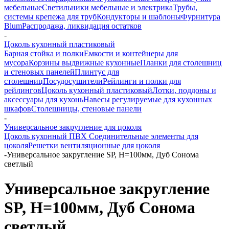
мебельные
Светильники мебельные и электрика
Трубы,
системы крепежа для труб
Кондукторы и шаблоны
Фурнитура
Blum
Распродажа, ликвидация остатков
-
Цоколь кухонный пластиковый
Барная стойка и полки
Емкости и контейнеры для
мусора
Корзины выдвижные кухонные
Планки для столешниц
и стеновых панелей
Плинтус для
столешниц
Посудосушители
Рейлинги и полки для
рейлингов
Цоколь кухонный пластиковый
Лотки, поддоны и
аксессуары для кухонь
Навесы регулируемые для кухонных
шкафов
Столешницы, стеновые панели
-
Универсальное закругление для цоколя
Цоколь кухонный ПВХ
Соединительные элементы для
цоколя
Решетки вентиляционные для цоколя
-
Универсальное закругление SP, H=100мм, Дуб Сонома
светлый
Универсальное закругление
SP, H=100мм, Дуб Сонома
светлый