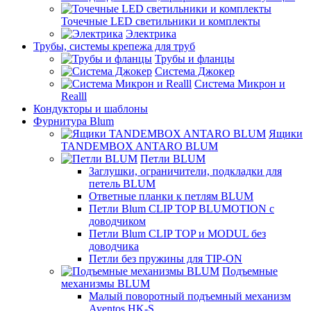
Точечные LED светильники и комплекты
Электрика
Трубы, системы крепежа для труб
Трубы и фланцы
Система Джокер
Система Микрон и
Realll
Кондукторы и шаблоны
Фурнитура Blum
Ящики
TANDEMBOX ANTARO BLUM
Петли BLUM
Заглушки, ограничители, подкладки для
петель BLUM
Ответные планки к петлям BLUM
Петли Blum CLIP TOP BLUMOTION с
доводчиком
Петли Blum CLIP TOP и MODUL без
доводчика
Петли без пружины для TIP-ON
Подъемные
механизмы BLUM
Малый поворотный подъемный механизм
Aventos HK-S