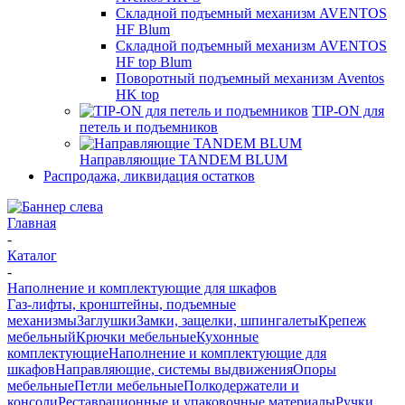
Складной подъемный механизм AVENTOS
HF Blum
Складной подъемный механизм AVENTOS
HF top Blum
Поворотный подъемный механизм Aventos
HK top
TIP-ON для
петель и подъемников
Направляющие TANDEM BLUM
Распродажа, ликвидация остатков
Главная
-
Каталог
-
Наполнение и комплектующие для шкафов
Газ-лифты, кронштейны, подъемные
механизмы
Заглушки
Замки, защелки, шпингалеты
Крепеж
мебельный
Крючки мебельные
Кухонные
комплектующие
Наполнение и комплектующие для
шкафов
Направляющие, системы выдвижения
Опоры
мебельные
Петли мебельные
Полкодержатели и
консоли
Реставрационные и упаковочные материалы
Ручки