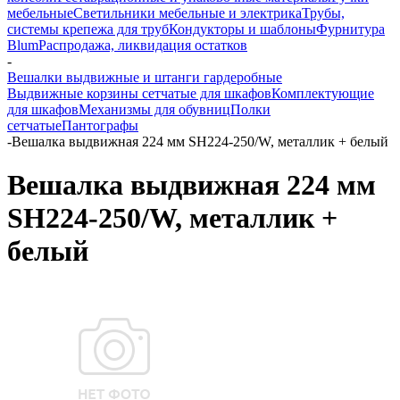
мебельные
Светильники мебельные и электрика
Трубы,
системы крепежа для труб
Кондукторы и шаблоны
Фурнитура
Blum
Распродажа, ликвидация остатков
-
Вешалки выдвижные и штанги гардеробные
Выдвижные корзины сетчатые для шкафов
Комплектующие
для шкафов
Механизмы для обувниц
Полки
сетчатые
Пантографы
-
Вешалка выдвижная 224 мм SH224-250/W, металлик + белый
Вешалка выдвижная 224 мм
SH224-250/W, металлик +
белый