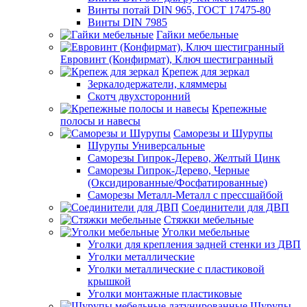
Винты потай DIN 965, ГОСТ 17475-80
Винты DIN 7985
Гайки мебельные
Евровинт (Конфирмат), Ключ шестигранный
Крепеж для зеркал
Зеркалодержатели, кляммеры
Скотч двухсторонний
Крепежные
полосы и навесы
Саморезы и Шурупы
Шурупы Универсальные
Саморезы Гипрок-Дерево, Желтый Цинк
Саморезы Гипрок-Дерево, Черные
(Оксидированные/Фосфатированные)
Саморезы Металл-Металл с прессшайбой
Соединители для ДВП
Стяжки мебельные
Уголки мебельные
Уголки для крепления задней стенки из ДВП
Уголки металлические
Уголки металлические с пластиковой
крышкой
Уголки монтажные пластиковые
Шурупы